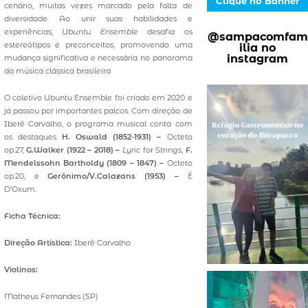
Clique no Banner
cenário, muitas vezes marcado pela falta de
diversidade. Ao unir suas habilidades e
experiências,
Ubuntu Ensemble
desafia os
@sampacomfam
estereótipos e preconceitos, promovendo uma
ilia no
instagram
mudança significativa e necessária no panorama
da música clássica brasileira.
O coletivo Ubuntu Ensemble foi criado em 2020 e
já passou por importantes palcos. Com direção de
Iberê Carvalho, o programa musical conta com
os destaques
H. Oswald (1852-1931) –
Octeto
op.27,
G.Walker (1922 – 2018) –
Lyric
for Strings,
F.
Mendelssohn Bartholdy (1809 – 1847) –
Octeto
op.20, e
Gerônimo/V.Calazans (1953) –
É
D’Oxum.
Ficha Técnica:
Direção Artística:
Iberê Carvalho
Violinos:
Matheus Fernandes (SP)