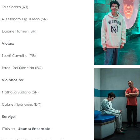
Tais Soares (RJ)
Alessandro Figueredo (SP)
Daiane Namen (SP)
Violas:
Iberê Carvalho (PB)
Israel Rei Almeida (BA)
Violoncelos:
Nathalia Sudário (SP)
Gabriel Rodrigues (BA)
Serviço:
Música |
Ubuntu Ensemble