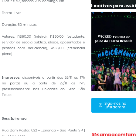
Dias 7 e /12, sábado 20h, domingo 18h.
Teatro. Livre.
Duração: 60 minutos.
Valores: R$60,00 (inteira), R$30,00 (estudante,
servidor de escola pública, idosos, aposentados e
pessoas com deficiência), R$18,00 (credencial
plena).
Ingressos:
disponíveis a partir das 26/11 às 17h
no
portal
ou a partir de 27/11 às 17h,
presencialmente nas unidades do Sesc São
Paulo.
Siga-nos no
Instagram
Sesc Ipiranga
Rua Bom Pastor, 822 – Ipiranga – São Paulo SP |
@sampacomfam
(11) 3340-2000