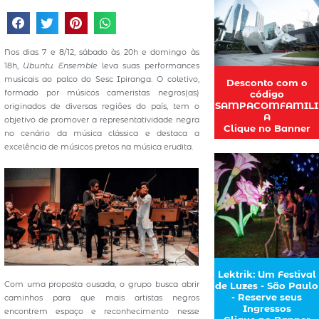
Nos dias 7 e 8/12, sábado às 20h e domingo às
18h,
Ubuntu Ensemble
leva suas performances
musicais ao palco do Sesc Ipiranga. O coletivo,
Desconto com o
formado por músicos cameristas negros(as)
código
SAMPACOMFAMILI
originados de diversas regiões do país, tem o
A
objetivo de promover a representatividade negra
Clique no Banner
no cenário da música clássica e destaca a
excelência de músicos pretos na música erudita.
Lektrik: Um Festival
Com uma proposta ousada, o grupo busca abrir
de Luzes - São Paulo
- Reserve seus
caminhos para que mais artistas negros
Ingressos
encontrem espaço e reconhecimento nesse