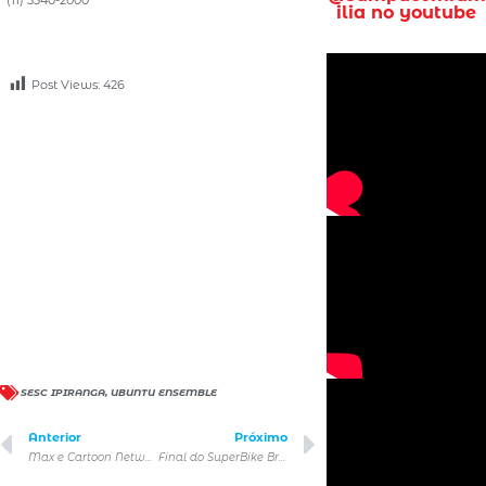
ilia no youtube
Post Views:
426
SESC IPIRANGA
,
UBUNTU ENSEMBLE
Anterior
Próximo
Max e Cartoon Network confirmam presença na CCXP 24 com painel de ‘Irmão do Jorel’
Final do SuperBike Brasil 2024