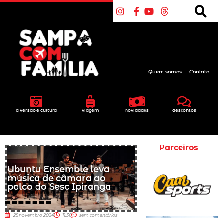
Quem somos
Contato
diversão e cultura
viagem
novidades
descontos
Parceiros
Ubuntu Ensemble leva
música de câmara ao
palco do Sesc Ipiranga
25 novembro 2024
11:36
sem comentários