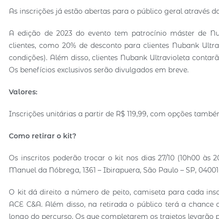
As inscrições já estão abertas para o público geral através do
A edição de 2023 do evento tem patrocínio máster de Nuba
clientes, como 20% de desconto para clientes Nubank Ultrav
condições). Além disso, clientes Nubank Ultravioleta contar
Os benefícios exclusivos serão divulgados em breve.
Valores:
Inscrições unitárias a partir de R$ 119,99, com opções tamb
Como retirar o kit?
Os inscritos poderão trocar o kit nos dias 27/10 (10h00 às 
Manuel da Nóbrega, 1361 – Ibirapuera, São Paulo – SP, 04001
O kit dá direito a número de peito, camiseta para cada insc
ACE C&A. Além disso, na retirada o público terá a chance 
longo do percurso. Os que completarem os trajetos levarão 