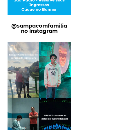
Ingressos
Clique no Banner
@sampacomfamilia
no instagram