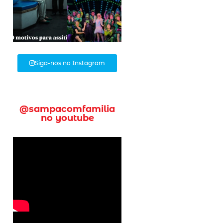
Siga-nos no Instagram
@sampacomfamilia
no youtube