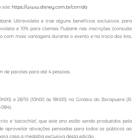
 site:
https://www.disney.com.br/corrida
nk Ultravioleta e traz alguns benefícios exclusivos para
ioleta e 10% para clientes Nubank nas inscrições (consulte
ão com mais vantagens durante o evento e na troca dos kits.
ém de pacotes para até 4 pessoas.
20h00) e 28/10 (10h00 às 18h00) no Ginásio do Ibirapuera (R.
-084).
rito e ‘sacochila’, que este ano estão sendo produzidos pela
de aproveitar ativações pensadas para todos os públicos ao
para casa a medalha exclusiva desta edição.