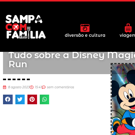
diversão e cultura
viage
Tudo sobre a Disney Magi
Run
8 agosto 2023
15:41
sem comentários