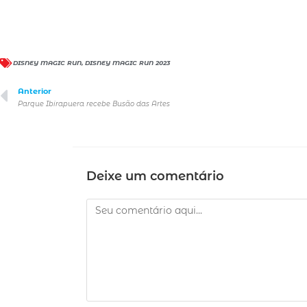
DISNEY MAGIC RUN
,
DISNEY MAGIC RUN 2023
Anterior
Parque Ibirapuera recebe Busão das Artes
Deixe um comentário