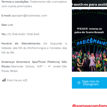
Termos e condições
: Tratamento não cumulativo
com outras promoções.
E-mail:
spa.tspm@tivolihotels. com
Site:
Link
Tel.:
(11) 3146 6420 / 3146 6421
Horário de Atendimento:
De Segunda a
Sábado: das 10h às 21h/Domingos e Feriados: das
10h às 19h
Endereço Anantara Spa/Tivoli Mofarrej São
Paulo:
Alameda Santos, 1437 – 4º andar São
Paulo, Brasil
Post Views:
423
Siga-nos no
Instagram
@sampacomfam