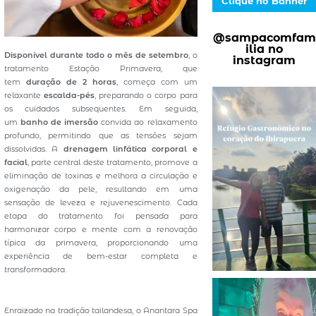
Clique no Banner
@sampacomfam
ilia no
Disponível durante todo o mês de setembro
, o
instagram
tratamento Estação Primavera, que
tem
duração de 2 horas
, começa com um
relaxante
escalda-pés
, preparando o corpo para
os cuidados subsequentes. Em seguida,
um
banho de imersão
convida ao relaxamento
profundo, permitindo que as tensões sejam
dissolvidas. A
drenagem linfática corporal e
facial
, parte central deste tratamento, promove a
eliminação de toxinas e melhora a circulação e
oxigenação da pele, resultando em uma
sensação de leveza e rejuvenescimento. Cada
etapa do tratamento foi pensada para
harmonizar corpo e mente com a renovação
típica da primavera, proporcionando uma
experiência de bem-estar completa e
transformadora.
Enraizado na tradição tailandesa, o Anantara Spa