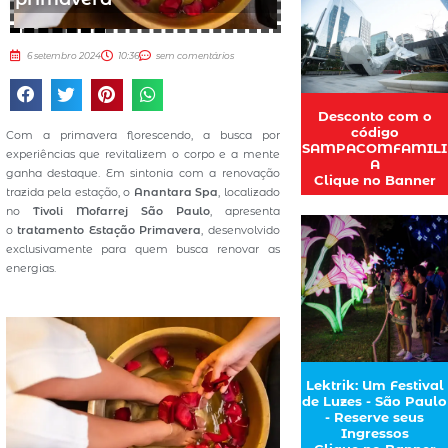
6 setembro 2024
10:36
sem comentários
Desconto com o
código
Com a primavera florescendo, a busca por
SAMPACOMFAMILI
experiências que revitalizem o corpo e a mente
A
ganha destaque. Em sintonia com a renovação
Clique no Banner
trazida pela estação, o
Anantara Spa
, localizado
no
Tivoli Mofarrej São Paulo
, apresenta
o
tratamento Estação Primavera
, desenvolvido
exclusivamente para quem busca renovar as
energias.
Lektrik: Um Festival
de Luzes - São Paulo
- Reserve seus
Ingressos