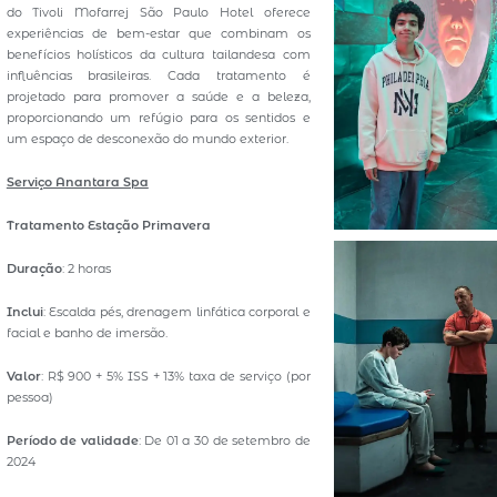
do Tivoli Mofarrej São Paulo Hotel oferece
experiências de bem-estar que combinam os
benefícios holísticos da cultura tailandesa com
influências brasileiras. Cada tratamento é
projetado para promover a saúde e a beleza,
proporcionando um refúgio para os sentidos e
um espaço de desconexão do mundo exterior.
Serviço Anantara Spa
Tratamento Estação Primavera
Duração
: 2 horas
Inclui
: Escalda pés, drenagem linfática corporal e
facial e banho de imersão.
Valor
: R$ 900 + 5% ISS + 13% taxa de serviço (por
pessoa)
Período de validade
: De 01 a 30 de setembro de
2024