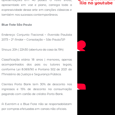
ilia no youtube
apresentado em voz e piano, carrega toda a
expressividade dessa arte em canções clássicas e
também nos sucessos contemporâneos.
Blue Note São Paulo
Endereço: Conjunto Nacional – Avenida Paulista
2073 – 2º Andar – Consolação – São Paulo/SP
Shows: 20h | 22h30 (abertura da casa às 19h)
Classificação etária: 18 anos | menores, apenas
acompanhados dos pais ou tutores legais,
conforme Lei 8.069/90 e Portaria 502 de 2021 do
Ministério da Justiça e Segurança Pública.
Clientes Porto Bank tem 30% de desconto nos
ingressos e 15% de desconto na consumação
pagando com cartão de crédito Porto Bank.
A Eventim e o Blue Note não se responsabilizam
por compras efetuadas em canais não oficiais.