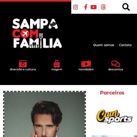
Quem somos
Contato
diversão e cultura
viagem
novidades
descontos
Parceiros