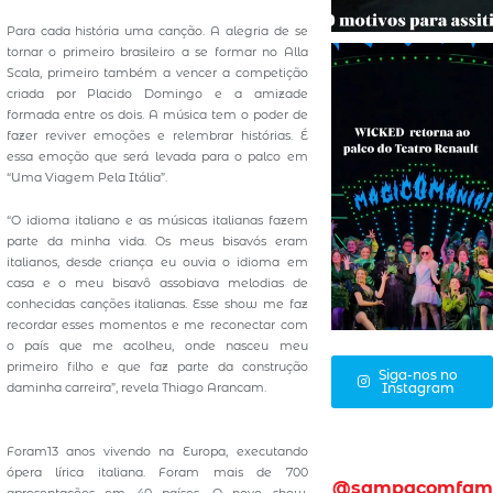
Para cada história uma canção. A alegria de se
tornar o primeiro brasileiro a se formar no Alla
Scala, primeiro também a vencer a competição
criada por Placido Domingo e a amizade
formada entre os dois. A música tem o poder de
fazer reviver emoções e relembrar histórias. É
essa emoção que será levada para o palco em
“Uma Viagem Pela Itália”.
“O idioma italiano e as músicas italianas fazem
parte da minha vida. Os meus bisavós eram
italianos, desde criança eu ouvia o idioma em
casa e o meu bisavô assobiava melodias de
conhecidas canções italianas. Esse show me faz
recordar esses momentos e me reconectar com
o país que me acolheu, onde nasceu meu
primeiro filho e que faz parte da construção
Siga-nos no
daminha carreira”, revela Thiago Arancam.
Instagram
Foram13 anos vivendo na Europa, executando
ópera lírica italiana. Foram mais de 700
@sampacomfam
apresentações em 40 países. O novo show,