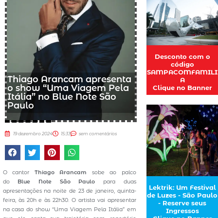
Desconto com o
código
SAMPACOMFAMILI
Thiago Arancam apresenta
A
o show “Uma Viagem Pela
Clique no Banner
Itália” no Blue Note São
Paulo
19 dezembro 2024
15:33
sem comentários
O cantor
Thiago Arancam
sobe ao palco
do
Blue Note São Paulo
para duas
Lektrik: Um Festival
apresentações na noite de 23 de janeiro, quinta-
de Luzes - São Paulo
feira, às 20h e às 22h30. O artista vai apresentar
- Reserve seus
na casa do show “Uma Viagem Pela Itália” em
Ingressos