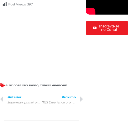
Post Views:
397
Inscreva-se
no Canal
BLUE NOTE SÃO PAULO
,
THIAGO ARANCAM
Anterior
Próximo
Superman: primeiro teaser oficial de um dos filmes mais aguardados de 2025
MIS Experience prorroga visitação de“Bob Esponja – A Experiência” até fevereiro