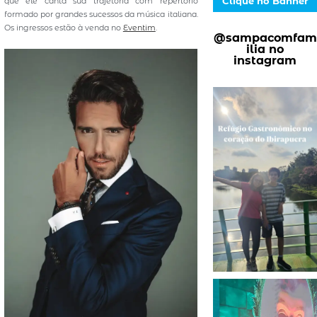
Clique no Banner
que ele canta sua trajetória com repertório
formado por grandes sucessos da música italiana.
Os ingressos estão à venda no
Eventim
.
@sampacomfam
ilia no
instagram