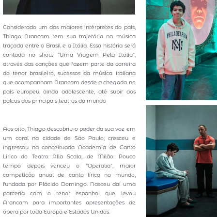
Considerado um dos maiores intérpretes do país,
Thiago Arancam tem sua trajetória na música
traçada entre o Brasil e a Itália. Essa história será
contada no show “Uma Viagem Pela Itália”,
através das canções que fazem parte da carreira
do tenor brasileiro, sucessos da música italiana
que acompanham Arancam desde a chegada no
país europeu, ainda adolescente, até subir aos
palcos dos principais teatros do mundo
Aos oito, Thiago descobriu o poder da sua voz em
um coral na cidade de São Paulo, cresceu e
ingressou na conceituada Academia de Canto
Lírico do Teatro Alla Scala, de Milão. Pouco
tempo depois venceu o “Operalia”, maior
competição anual de canto lírico no mundo,
fundada por Plácido Domingo. Nasceu daí uma
parceria com o tenor espanhol que levou
Arancam para importantes apresentações de
ópera por toda Europa e Estados Unidos.