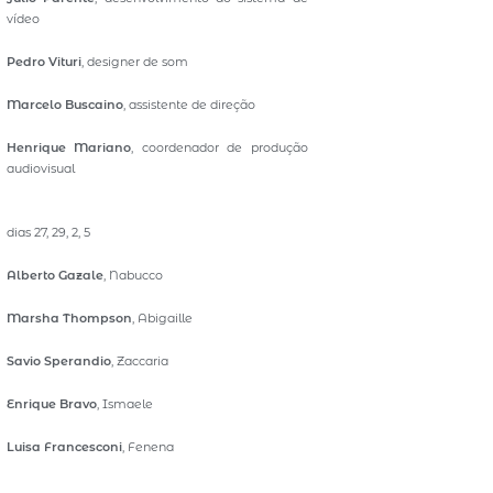
vídeo
Pedro Vituri
, designer de som
Marcelo Buscaino
, assistente de direção
Henrique Mariano
, coordenador de produção
audiovisual
dias 27, 29, 2, 5
Alberto Gazale
, Nabucco
Marsha Thompson
, Abigaille
Savio Sperandio
, Zaccaria
Enrique Bravo
, Ismaele
Luisa Francesconi
, Fenena