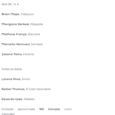
dias 28, 1 e 4
Brian Major
, Nabucco
Marigona Qerkezi
, Abigaille
Matheus França
, Zaccaria
Marcello Vannucci
, Ismaele
Juliana Taino
, Fenena
Todas as datas
Lorena Pires
, Anna
Rafael Thomas
, Il Gran Sacerdote
Eduardo Goés
, Abdallo
Duração aproximada
160 minutos
(com
intervalo)