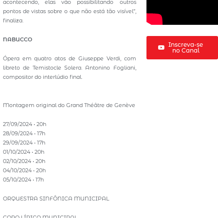
acontecendo, elas vão possibilitando outros
pontos de vistas sobre o que não está tão visível”,
finaliza.
NABUCCO
Inscreva-se
no Canal
Ópera em quatro atos de Giuseppe Verdi, com
libreto de Temistocle Solera. Antonino Fogliani,
compositor do interlúdio final.
Montagem original do Grand Théâtre de Genève
27/09/2024 • 20h
28/09/2024 • 17h
29/09/2024 • 17h
01/10/2024 • 20h
02/10/2024 • 20h
04/10/2024 • 20h
05/10/2024 • 17h
ORQUESTRA SINFÔNICA MUNICIPAL
CORO LÍRICO MUNICIPAL