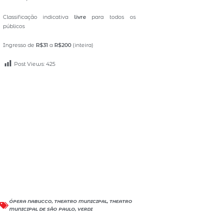
Classificação indicativa
livre
para todos os
públicos
Ingresso de
R$31
a
R$200
(inteira)
Post Views:
425
ÓPERA NABUCCO
,
THEATRO MUNICIPAL
,
THEATRO
MUNICIPAL DE SÃO PAULO
,
VERDI