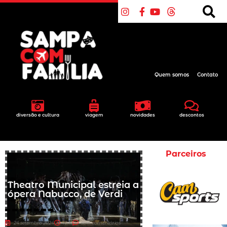
Quem somos
Contato
diversão e cultura
viagem
novidades
descontos
Parceiros
Theatro Municipal estreia a
ópera Nabucco, de Verdi
24 setembro 2024
10:16
sem comentários