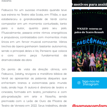
italiana.
Nabucco foi um sucesso imediato quando teve
sua estreia no Teatro alla Scala, em Milão, o que
estabeleceu a grandiosidade de Verdi como
compositor em um momento conturbado, tanto
para o autor, quanto para seu país.
Musicalmente, passeia entre ritmos energéticos
e propulsivos, contrastados com momentos mais
líricos em um fervor musical comovente. Vários
trechos da ópera ganharam bastante autonomia,
sendo o principal deles o Va, Pensiero que coloca
o coro como peça fundamental da
dramaticidade da obra.
Do ponto de vista da direção cênica, em
Nabucco, Jatahy revigora a metáfora bíblica de
Verdi ao apresentar as palavras daqueles que
Siga-nos no
enfrentam tiranos e extremistas pelo mundo
Instagram
todo, ainda hoje. A autora é diretora de teatro e
cineasta, formada em teatro, jornalismo e com
pós-graduação em arte e filosofia, sendo
premiada com o Leão de Ouro da Mostra de
@sampacomfam
Teatro de Veneza em 2022. Seus trabalhos, desde