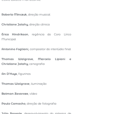
Roberto Minczuk
, direção musical
Christiane Jatahy
, direção cênica
Érica Hindrikson
, regência do Coro Lírico
Municipal
Antonino Fogliani,
compositor do interlúdio final
Thomas Walgrave
,
Marcelo Lipiani e
Christiane Jatahy
, cenografia
An D’Huys
, figurinos
Thomas Walgrave
, iluminação
Batman Zavareze
, vídeo
Paulo Camacho
, direção de fotografia
Júlio Parente
, desenvolvimento do sistema de