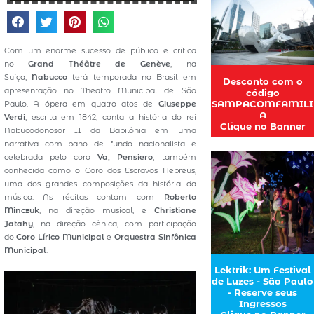
Com um enorme sucesso de público e crítica
no
Grand Théâtre de Genève
, na
Suíça,
Nabucco
terá temporada no Brasil em
Desconto com o
apresentação no Theatro Municipal de São
código
SAMPACOMFAMILI
Paulo. A ópera em quatro atos de
Giuseppe
A
Verdi
, escrita em 1842, conta a história do rei
Clique no Banner
Nabucodonosor II da Babilônia em uma
narrativa com pano de fundo nacionalista e
celebrada pelo coro
Va, Pensiero
, também
conhecida como o Coro dos Escravos Hebreus,
uma dos grandes composições da história da
música. As récitas contam com
Roberto
Minczuk
, na direção musical, e
Christiane
Jatahy
, na direção cênica, com participação
do
Coro Lírico Municipal
e
Orquestra Sinfônica
Municipal
.
Lektrik: Um Festival
de Luzes - São Paulo
- Reserve seus
Ingressos