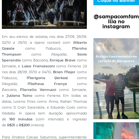
Clique no Banner
@sampacomfam
ilia no
instagram
Em seu elenco de solistas, nos dias 27/09, 29/09,
02/10 e 05/10, a ópera contará com
Alberto
Gazale
como Nabucco,
Marsha
Thompson
como Abigaille,
Savio
Sperandio
como Zaccaria,
Enrique Bravo
como
Ismaele, e
Luisa Francesconi
como Fenena. Já
nos dias 28/09, 01/10 e 04/10,
Brian Major
como
Nabucco,
Marigona Qerkezi
como
Abigaille,
Matheus França
como
Zaccaria,
Marcello Vannucci
como Ismaele,
e
Juliana Taino
como Fenena. Em todas as
datas, Lorena Pires como Anna, Rafael Thomas
como Il Gran Sacerdote, e Eduardo Goés como
Abdallo. A ópera tem duração aproximada
de
160 minutos
(com intervalo) e ingresso
de
R$31
a
R$200
(inteira).
Para Andrea Caruso Saturnino, superintendente