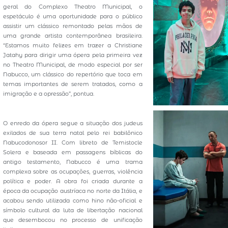
geral do Complexo Theatro Municipal, o
espetáculo é uma oportunidade para o público
assistir um clássico remontado pelas mãos de
uma grande artista contemporânea brasileira.
“Estamos muito felizes em trazer a Christiane
Jatahy para dirigir uma ópera pela primeira vez
no Theatro Municipal, de modo especial por ser
Nabucco, um clássico do repertório que toca em
temas importantes de serem tratados, como a
imigração e a opressão”, pontua.
O enredo da ópera segue a situação dos judeus
exilados de sua terra natal pelo rei babilônico
Nabucodonosor II. Com libreto de Temistocle
Solera e baseada em passagens bíblicas do
antigo testamento, Nabucco é uma trama
complexa sobre as ocupações, guerras, violência
política e poder. A obra foi criada durante a
época da ocupação austríaca no norte da Itália, e
acabou sendo utilizada como hino não-oficial e
símbolo cultural da luta de libertação nacional
que desembocou no processo de unificação