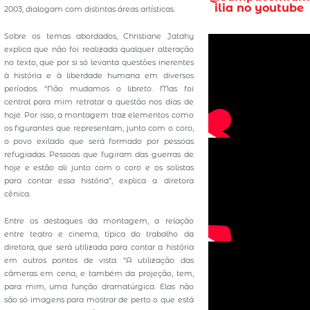
ilia no youtube
2003, dialogam com distintas áreas artísticas.
Sobre os temas abordados, Christiane Jatahy
explica que não foi realizada qualquer alteração
no texto, que por si só levanta questões inerentes
à história e à liberdade humana em diversos
períodos. “Não mudamos o libreto. Mas foi
central para mim retratar a questão nos dias de
hoje. Por isso, a montagem traz elementos como
os figurantes que representam, junto com o coro,
o povo exilado que será formado por pessoas
refugiadas. Pessoas que fugiram das guerras de
hoje e estão ali junto com o coro e os solistas
para contar essa história”, explica a diretora
cênica.
Entre os destaques da montagem, a relação
entre teatro e cinema, típica do trabalho da
diretora, que será utilizada para contar a história
em outros pontos de vista. “A utilização das
câmeras em cena, e também da projeção, tem,
para mim, uma função dramatúrgica. Elas não
são só imagens para mostrar de perto o que está