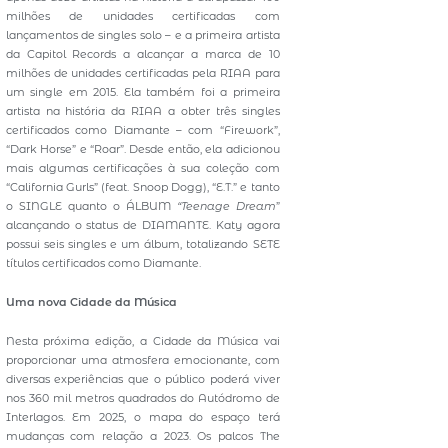
milhões de unidades certificadas com
lançamentos de singles solo – e a primeira artista
da Capitol Records a alcançar a marca de 10
milhões de unidades certificadas pela RIAA para
um single em 2015. Ela também foi a primeira
artista na história da RIAA a obter três singles
certificados como Diamante – com “Firework”,
“Dark Horse” e “Roar”. Desde então, ela adicionou
mais algumas certificações à sua coleção com
“California Gurls” (feat. Snoop Dogg), “E.T.” e tanto
o SINGLE quanto o ÁLBUM
“Teenage Dream
”
alcançando o status de DIAMANTE. Katy agora
possui seis singles e um álbum, totalizando SETE
títulos certificados como Diamante.
Uma nova Cidade da Música
Nesta próxima edição, a Cidade da Música vai
proporcionar uma atmosfera emocionante, com
diversas experiências que o público poderá viver
nos 360 mil metros quadrados do Autódromo de
Interlagos. Em 2025, o mapa do espaço terá
mudanças com relação a 2023. Os palcos The