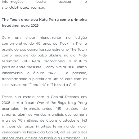
informações basta acessar o
site:
club.thetown.com.br
.
The Town anunciou Katy Perry como primeira
headliner para 2025
Com um show hipnotizante na edição
comemorativa de 40 anos do Rock in Rio, a
estrela do pop agora faz sua estreia no The Town
como headliner do palco Skyline, no dia 14 de
setembro. Katy Perry proporcionou a mistura
perfeita entre presente – com hits de seu último
lançamento, o álbum “143” – e passado,
transformando a plateia em um só coro com os
sucessos como “Firework” e “I Kissed a Girl”.
Desde sua estreia com a Capitol Records em
2008 com o álbum
One of the Boys
, Katy Perry
acumulou impressionantes 115 bilhões de
streams, além de vendas mundiais que somam
mais de 70 milhões de álbuns ajustados e 143
milhões de faixas. A artista feminina de maior
vendagem na história da Capitol, Katy é uma das
apenas doze artistas na história a ultrapassar 100