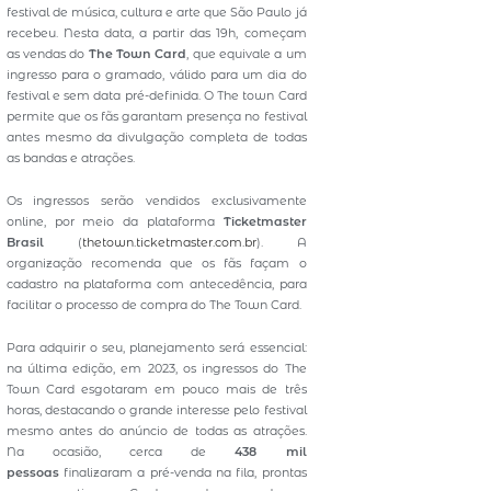
festival de música, cultura e arte que São Paulo já
recebeu. Nesta data, a partir das 19h, começam
as vendas do
The Town Card
, que equivale a um
ingresso para o gramado, válido para um dia do
festival e sem data pré-definida. O The town Card
permite que os fãs garantam presença no festival
antes mesmo da divulgação completa de todas
as bandas e atrações.
Os ingressos serão vendidos exclusivamente
online, por meio da plataforma
Ticketmaster
Brasil
(
thetown.ticketmaster.com.br
). A
organização recomenda que os fãs façam o
cadastro na plataforma com antecedência, para
facilitar o processo de compra do The Town Card.
Para adquirir o seu, planejamento será essencial:
na última edição, em 2023, os ingressos do The
Town Card esgotaram em pouco mais de três
horas, destacando o grande interesse pelo festival
mesmo antes do anúncio de todas as atrações.
Na ocasião, cerca de
438 mil
pessoas
finalizaram a pré-venda na fila, prontas