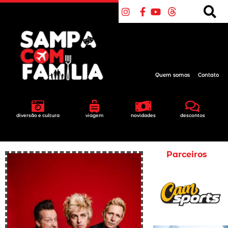
Quem somos
Contato
diversão e cultura
viagem
novidades
descontos
Parceiros