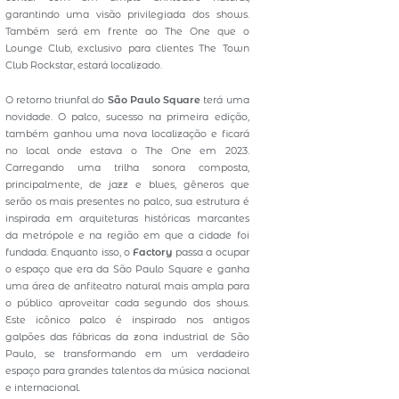
garantindo uma visão privilegiada dos shows.
Também será em frente ao The One que o
Lounge Club, exclusivo para clientes The Town
Club Rockstar, estará localizado.
O retorno triunfal do
São Paulo Square
terá uma
novidade. O palco, sucesso na primeira edição,
também ganhou uma nova localização e ficará
no local onde estava o The One em 2023.
Carregando uma trilha sonora composta,
principalmente, de jazz e blues, gêneros que
serão os mais presentes no palco, sua estrutura é
inspirada em arquiteturas históricas marcantes
da metrópole e na região em que a cidade foi
fundada. Enquanto isso, o
Factory
passa a ocupar
o espaço que era da São Paulo Square e ganha
uma área de anfiteatro natural mais ampla para
o público aproveitar cada segundo dos shows.
Este icônico palco é inspirado nos antigos
galpões das fábricas da zona industrial de São
Paulo, se transformando em um verdadeiro
espaço para grandes talentos da música nacional
e internacional.