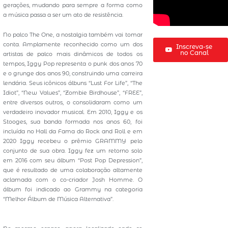
gerações, mudando para sempre a forma como
a música passa a ser um ato de resistência.
No palco The One, a nostalgia também vai tomar
conta. Amplamente reconhecido como um dos
Inscreva-se
no Canal
artistas de palco mais dinâmicos de todos os
tempos, Iggy Pop representa o punk dos anos 70
e o grunge dos anos 90, construindo uma carreira
lendária. Seus icônicos álbuns “Lust For Life”, “The
Idiot”, “New Values”, “Zombie Birdhouse”, “FREE”,
entre diversos outros, o consolidaram como um
verdadeiro inovador musical. Em 2010, Iggy e os
Stooges, sua banda formada nos anos 60, foi
incluída no Hall da Fama do Rock and Roll e em
2020 Iggy recebeu o prêmio GRAMMY pelo
conjunto de sua obra. Iggy fez um retorno solo
em 2016 com seu álbum “Post Pop Depression”,
que é resultado de uma colaboração altamente
aclamada com o co-criador Josh Homme. O
álbum foi indicado ao Grammy na categoria
“Melhor Álbum de Música Alternativa”.