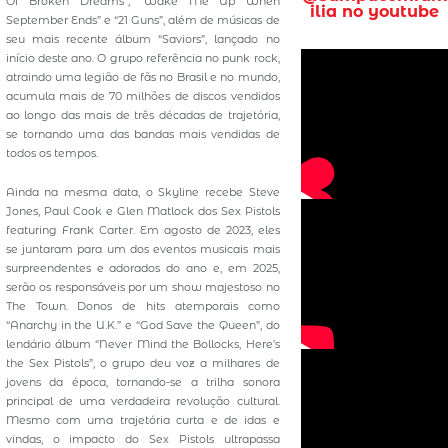
Of Broken Dreams”, “Wake Me Up When
ilia no youtube
September Ends” e “21 Guns”, além de músicas de
seu mais recente álbum “Saviors”, lançado no
início deste ano. O grupo referência no punk rock,
atraindo uma legião de fãs no Brasil e no mundo,
acumula mais de 70 milhões de discos vendidos
ao longo das mais de três décadas de trajetória,
se tornando uma das bandas mais vendidas de
todos os tempos.
Ainda na mesma data, o Skyline recebe Steve
Jones, Paul Cook e Glen Matlock dos Sex Pistols
featuring Frank Carter. Em agosto de 2023, eles
se juntaram para um dos eventos musicais mais
surpreendentes e adorados do ano e, em 2025,
serão os responsáveis por um show majestoso no
The Town. Donos de hits atemporais como
“Anarchy in the U.K.” e “God Save the Queen”, do
lendário álbum “Never Mind the Bollocks, Here’s
the Sex Pistols”, o grupo deu voz a milhares de
jovens da época, tornando-se a trilha sonora
principal de uma verdadeira revolução cultural.
Mesmo com uma trajetória curta e de idas e
vindas, o impacto do Sex Pistols ultrapassa