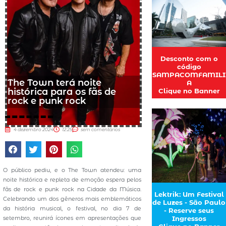
Desconto com o
código
SAMPACOMFAMILI
The Town terá noite
A
histórica para os fãs de
Clique no Banner
rock e punk rock
4 dezembro 2024
12:25
sem comentários
O público pediu, e o The Town atendeu: uma
noite histórica e repleta de emoção espera pelos
fãs de rock e punk rock na Cidade da Música.
Lektrik: Um Festival
Celebrando um dos gêneros mais emblemáticos
de Luzes - São Paulo
da história musical, o festival, no dia 7 de
- Reserve seus
setembro, reunirá ícones em apresentações que
Ingressos