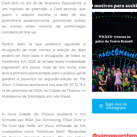
Card será no dia 20 de fevereiro. Equivalente a
um ingresso de gramado, o Card permite que
quem o adquirir escolha a data de sua
preferência posteriormente, garantindo acesso
ao evento antes mesmo da confirmação
completa do line-up.
Porém, para os que preferem aguardar a
divulgação de mais nomes, a seleção da data
poderá ser feita após a divulgação de todos os
headliners. Em 2023, as vendas nesta modalidade
esgotaram em pouco mais de três horas, esta
será a primeira oportunidade para o público geral
garantir a presença na segunda edição do The
Town. O festival acontecerá nos dias 06, 07, 12, 13 e
14 de setembro de 2025, na Cidade da Música, no
Autódromo de Interlagos, em São Paulo.
Siga-nos no
Instagram
A nova Cidade da Música receberá o trio
formado por Billie Joe Armstrong, Mike Dirnt e
Tré Cool que farão um show recheado de hits
multiplatina como “American Idiot”, “Boulevard
@sampacomfam