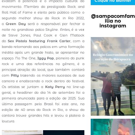
Clique no Banner
exaltam a potência e o impacto cultural do
movimento. Membro do prestigiado Rock and
Roll Hall of Fame e eleito pelo público como o
@sampacomfam
segundo melhor show do Rock in Rio 2022,
ilia no
o
Green Day
será o responsável por fechar a
instagram
noite no grandioso palco Skyline. Antes, é a vez
de Steve Jones, Paul Cook e Glen Matlock
do
Sex Pistols featuring Frank Carter
, com a
banda retornando aos palcos em uma formação
inédita após um grande hiato, se apresentar no
espaço. No The One,
Iggy Pop
, pioneiro do punk
rock e uma das referências no gênero, é a
principal atração do local, que também contará
com
Pitty
trazendo os maiores sucessos de sua
carreira e enaltecendo o rock dentro do festival.
Os artistas se juntam a
Katy Perry
no line-up
geral, a headliner do dia 14 de setembro foi a
primeira anunciada para a edição de 2025. Sua
última passagem pelo Brasil foi este ano, na
edição de 40 anos do Rock in Rio, o show da
cantora trouxe grandes hits e levou a plateia à
loucura.