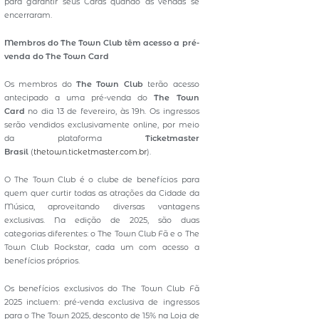
para garantir seus Cards quando as vendas se
encerraram.
Membros do The Town Club têm acesso a pré-
venda do The Town Card
Os membros do
The Town Club
terão acesso
antecipado a uma pré-venda do
The Town
Card
no dia 13 de fevereiro, às 19h. Os ingressos
serão vendidos exclusivamente online, por meio
da plataforma
Ticketmaster
Brasil
(
thetown.ticketmaster.com.br
).
O The Town Club é o clube de benefícios para
quem quer curtir todas as atrações da Cidade da
Música, aproveitando diversas vantagens
exclusivas. Na edição de 2025, são duas
categorias diferentes: o The Town Club Fã e o The
Town Club Rockstar, cada um com acesso a
benefícios próprios.
Os benefícios exclusivos do The Town Club Fã
2025 incluem: pré-venda exclusiva de ingressos
para o The Town 2025, desconto de 15% na Loja de