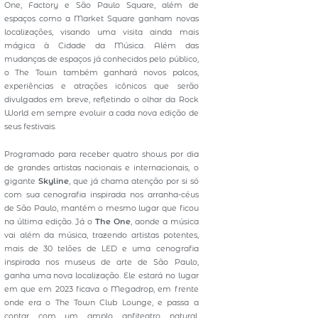
One, Factory e São Paulo Square, além de
espaços como a Market Square ganham novas
localizações, visando uma visita ainda mais
mágica à Cidade da Música. Além das
mudanças de espaços já conhecidos pelo público,
o The Town também ganhará novos palcos,
experiências e atrações icônicos que serão
divulgados em breve, refletindo o olhar da Rock
World em sempre evoluir a cada nova edição de
seus festivais.
Programado para receber quatro shows por dia
de grandes artistas nacionais e internacionais, o
gigante
Skyline
, que já chama atenção por si só
com sua cenografia inspirada nos arranha-céus
de São Paulo, mantém o mesmo lugar que ficou
na última edição. Já o
The One
, aonde a música
vai além da música, trazendo artistas potentes,
mais de 30 telões de LED e uma cenografia
inspirada nos museus de arte de São Paulo,
ganha uma nova localização. Ele estará no lugar
em que em 2023 ficava o Megadrop, em frente
onde era o The Town Club Lounge, e passa a
contar com um amplo anfiteatro natural,