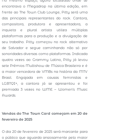
No mesmo espaço, agora localizado onde se
encontrava o Megadrop na última edição, em
frente ao The Town Club Lounge, Pitty será uma
das principais representantes do rock. Cantora,
compositora, produtora e apresentadora, a
inquieta e plural artista utiliza múltiplas
plataformas para a produção e a divulgação de
seu trabalho. Pitty começou no rock alternativo
de Salvador e segue caminhando não só por
sonoridades diversas como plataformas. Indicada
quatro vezes ao Grammy Latino, Pitty já levou
sete Prêmios Multishow de Música Brasileira e é
a maior vencedora de VMBs na história da MTV
Brasil. Engajada em causas feministas e
LGBTQI+, a cantora já se apresentou e foi
premiada 3 vezes no WME – Women’s Music
Awards.
Vendas do The Town Card começam em 20 de
fevereiro de 2025
O dia 20 de fevereiro de 2025 será marcante para
o público que aguarda ansiosamente pelo maior