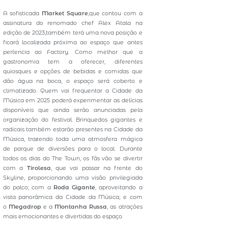
A sofisticada
Market Square
,que contou com a
assinatura do renomado chef Alex Atala na
edição de 2023,também terá uma nova posição e
ficará localizada próxima ao espaço que antes
pertencia ao Factory. Como melhor que a
gastronomia tem a oferecer, diferentes
quiosques e opções de bebidas e comidas que
dão água na boca, o espaço será coberto e
climatizado. Quem vai frequentar a Cidade da
Música em 2025 poderá experimentar as delícias
disponíveis que ainda serão anunciadas pela
organização do festival. Brinquedos gigantes e
radicais também estarão presentes na Cidade da
Música, trazendo toda uma atmosfera mágica
de parque de diversões para o local. Durante
todos os dias do The Town, os fãs vão se divertir
com a
Tirolesa
, que vai passar na frente do
Skyline, proporcionando uma visão privilegiada
do palco; com a
Roda Gigante
, aproveitando a
vista panorâmica da Cidade da Música; e com
o
Megadrop
e a
Montanha Russa
, as atrações
mais emocionantes e divertidas do espaço.