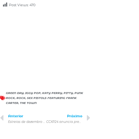
Post Views:
470
GREEN DAY
,
IGGY POP
,
KATY PERRY
,
PITTY
,
PUNK
ROCK
,
ROCK
,
SEX PISTOLS FEATURING FRANK
CARTER
,
THE TOWN
Anterior
Próximo
Estreias de dezembro na Apple TV+
CCXP24 anuncia presença de Daniel Sharman, ator de Teen Wolf, The Vampire Diaries e Fear the Walking Dead