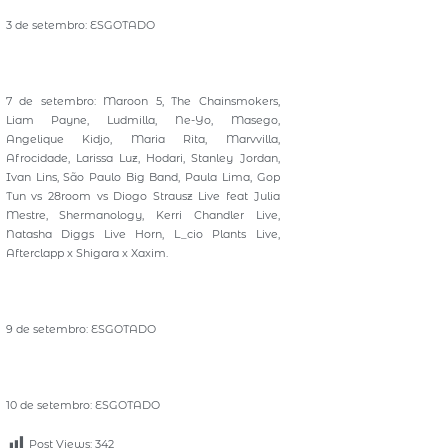
3 de setembro: ESGOTADO
7 de setembro: Maroon 5, The Chainsmokers,
Liam Payne, Ludmilla, Ne-Yo, Masego,
Angelique Kidjo, Maria Rita, Marvvilla,
Afrocidade, Larissa Luz, Hodari, Stanley Jordan,
Ivan Lins, São Paulo Big Band, Paula Lima, Gop
Tun vs 28room vs Diogo Strausz Live feat Julia
Mestre, Shermanology, Kerri Chandler Live,
Natasha Diggs Live Horn, L_cio Plants Live,
Afterclapp x Shigara x Xaxim.
9 de setembro: ESGOTADO
10 de setembro: ESGOTADO
Post Views:
342