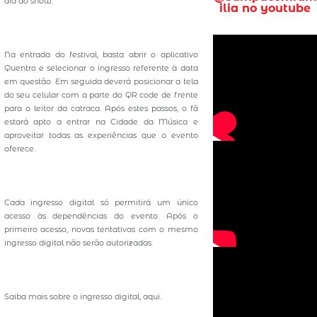
dia do show.
ilia no youtube
Na entrada do festival, basta abrir o aplicativo
Quentro e selecionar o ingresso referente à data
em questão. Em seguida deverá posicionar a tela
do seu celular com a parte do QR code de frente
para o leitor da catraca. Após estes passos, o fã
estará apto a entrar na Cidade da Música e
aproveitar todas as experiências que o evento
oferece.
Cada ingresso digital só permitirá um único
acesso às dependências do evento. Após o
primeiro acesso, novas tentativas com o mesmo
ingresso digital não serão autorizadas.
Saiba mais sobre o ingresso digital, aqui.