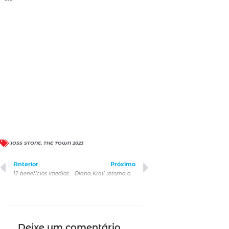
JOSS STONE
,
THE TOWN 2023
Anterior
Próximo
12 benefícios imediatos ao se abandonar o vício do fumo
Diana Krall retorna ao Brasil em novembro com shows em São Paulo e no Rio de Janeiro
Deixe um comentário