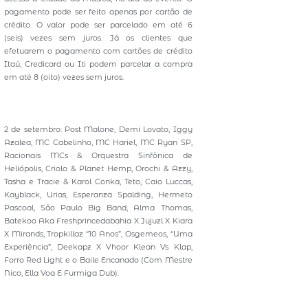
pagamento pode ser feito apenas por cartão de
crédito. O valor pode ser parcelado em até 6
(seis) vezes sem juros. Já os clientes que
efetuarem o pagamento com cartões de crédito
Itaú, Credicard ou Iti podem parcelar a compra
em até 8 (oito) vezes sem juros.
2 de setembro: Post Malone, Demi Lovato, Iggy
Azalea, MC Cabelinho, MC Hariel, MC Ryan SP,
Racionais MCs & Orquestra Sinfônica de
Heliópolis, Criolo & Planet Hemp, Orochi & Azzy,
Tasha e Tracie & Karol Conka, Teto, Caio Luccas,
Kayblack, Urias, Esperanza Spalding, Hermeto
Pascoal, São Paulo Big Band, Alma Thomas,
Batekoo Aka Freshprincedabahia X Jujuzl X Kiara
X Mirands, Tropkillaz “10 Anos”, Osgemeos, “Uma
Experiência”, Deekapz X Vhoor Klean Vs Klap,
Forro Red Light e o Baile Encanado (Com Mestre
Nico, Ella Voa E Furmiga Dub).