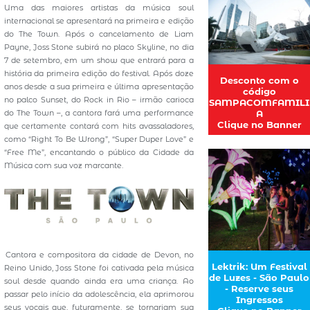
Uma das maiores artistas da música soul
internacional se apresentará na primeira e edição
do The Town. Após o cancelamento de Liam
Payne, Joss Stone subirá no placo Skyline, no dia
7 de setembro, em um show que entrará para a
história da primeira edição do festival. Após doze
Desconto com o
anos desde a sua primeira e última apresentação
código
no palco Sunset, do Rock in Rio – irmão carioca
SAMPACOMFAMILI
A
do The Town –, a cantora fará uma performance
Clique no Banner
que certamente contará com hits avassaladores,
como “Right To Be Wrong”, “Super Duper Love” e
“Free Me”, encantando o público da Cidade da
Música com sua voz marcante.
Cantora e compositora da cidade de Devon, no
Lektrik: Um Festival
Reino Unido, Joss Stone foi cativada pela música
de Luzes - São Paulo
soul desde quando ainda era uma criança. Ao
- Reserve seus
passar pelo início da adolescência, ela aprimorou
Ingressos
seus vocais que, futuramente, se tornariam sua