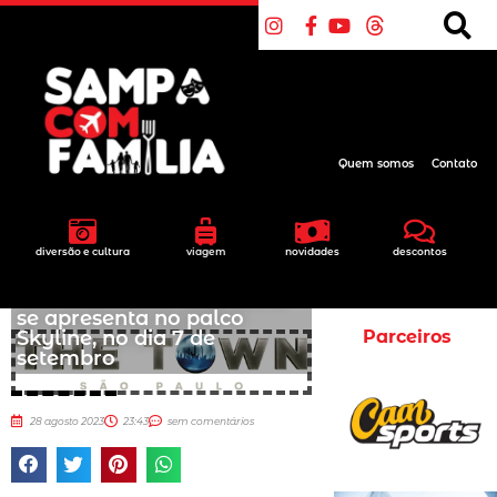
Quem somos
Contato
diversão e cultura
viagem
novidades
descontos
The Town 2023: Joss Stone
se apresenta no palco
Skyline, no dia 7 de
Parceiros
setembro
28 agosto 2023
23:43
sem comentários