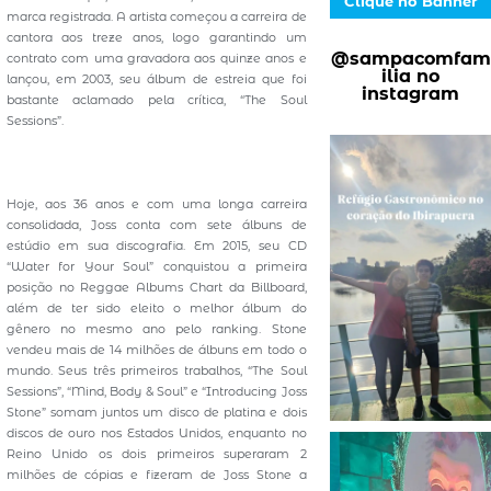
Clique no Banner
marca registrada. A artista começou a carreira de
cantora aos treze anos, logo garantindo um
@sampacomfam
contrato com uma gravadora aos quinze anos e
ilia no
lançou, em 2003, seu álbum de estreia que foi
instagram
bastante aclamado pela crítica, “The Soul
Sessions”.
Hoje, aos 36 anos e com uma longa carreira
consolidada, Joss conta com sete álbuns de
estúdio em sua discografia. Em 2015, seu CD
“Water for Your Soul” conquistou a primeira
posição no Reggae Albums Chart da Billboard,
além de ter sido eleito o melhor álbum do
gênero no mesmo ano pelo ranking. Stone
vendeu mais de 14 milhões de álbuns em todo o
mundo. Seus três primeiros trabalhos, “The Soul
Sessions”, “Mind, Body & Soul” e “Introducing Joss
Stone” somam juntos um disco de platina e dois
discos de ouro nos Estados Unidos, enquanto no
Reino Unido os dois primeiros superaram 2
milhões de cópias e fizeram de Joss Stone a