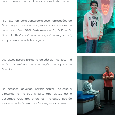
cantora mais jovem a liderar a parada de discos.
A artista também conta com sete nomeações ao
Grammy em sua carreira, sendo a vencedora na
categoria “Best R&B Performance By A Duo Or
Group With Vocals” com a canção “Family Affair”,
em parceria com John Legend.
Ingressos para a primeira edição do The Town já
estão disponíveis para ativação no aplicativo
Quentro
As pessoas deverão baixar seu(s) ingresso(s)
diretamente no seu smartphone utilizando o
aplicativo Quentro, onde os ingressos ficarão
salvos e poderão ser transferidos, se for o caso.