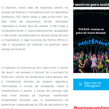
O Quentro, único app de ingressos aceito no
acesso ao festival, é compatível com os aparelhos
Android e iOS. Além disso, o app conta com um
alto nível de segurança, sendo anticópia,
rastreável e muito fácil de utilizar. O QR Code é
constantemente e automaticamente atualizado
e não serão reconhecidos no acesso prints de tela
e impressões. O app funciona de forma offline e
não é necessário ter internet no telefone para
acesso ao festival.
O ingresso no Quentro já vem salvo com o nome
de quem vai acessar o festival. Se a compra foi
feita com intuito de presentear outra pessoa, ele
é transferível através do próprio aplicativo
Siga-nos no
Instagram
informando o e-mail do recebedor. Após a
transferência e aceite, o titular da compra não
terá mais acesso ao ingresso transferido.
Importante lembrar que a transferência só
poderá ser realizada até às 23h do dia anterior do
@sampacomfam