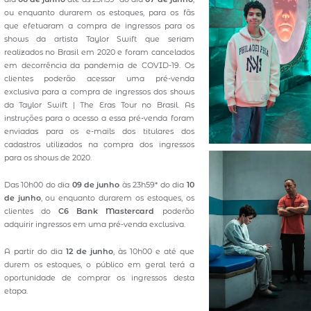
ou enquanto durarem os estoques, para os fãs
que efetuaram a compra de ingressos para os
shows da artista Taylor Swift que seriam
realizados no Brasil em 2020 e foram cancelados
em decorrência da pandemia de COVID-19. Os
clientes poderão acessar uma pré-venda
exclusiva para a compra de ingressos dos shows
da Taylor Swift | The Eras Tour no Brasil. As
instruções para o acesso a essa pré-venda foram
enviadas para os e-mails dos titulares dos
cadastros utilizados na compra dos ingressos
para os shows de 2020.
Das 10h00 do dia
09 de junho
às 23h59* do dia
10
de junho
, ou enquanto durarem os estoques, os
clientes do
C6 Bank Mastercard
poderão
adquirir ingressos em uma pré-venda exclusiva.
A partir do dia
12 de junho
, às 10h00 e até que
durem os estoques, o público em geral terá a
oportunidade de comprar os ingressos desta
etapa.