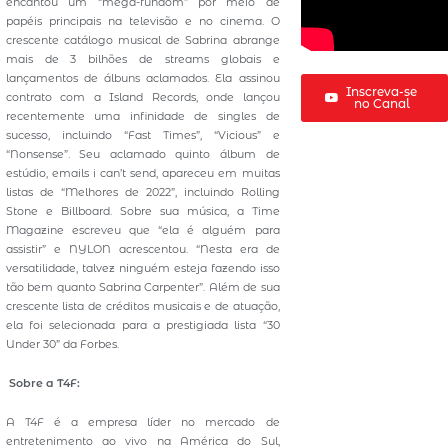
encantou um “mega-fundom” por meio de
papéis principais na televisão e no cinema. O
crescente catálogo musical de Sabrina abrange
mais de 3 bilhões de streams globais e
lançamentos de álbuns aclamados. Ela assinou
Inscreva-se
contrato com a Island Records, onde lançou
no Canal
recentemente uma infinidade de singles de
sucesso, incluindo “Fast Times”, “Vicious” e
“Nonsense”. Seu aclamado quinto álbum de
estúdio, emails i can’t send, apareceu em muitas
listas de “Melhores de 2022”, incluindo Rolling
Stone e Billboard. Sobre sua música, a Time
Magazine escreveu que “ela é alguém para
assistir” e NYLON acrescentou. “Nesta era de
versatilidade, talvez ninguém esteja fazendo isso
tão bem quanto Sabrina Carpenter”. Além de sua
crescente lista de créditos musicais e de atuação,
ela foi selecionada para a prestigiada lista “30
Under 30” da Forbes.
Sobre a T4F:
A T4F é a empresa líder no mercado de
entretenimento ao vivo na América do Sul,