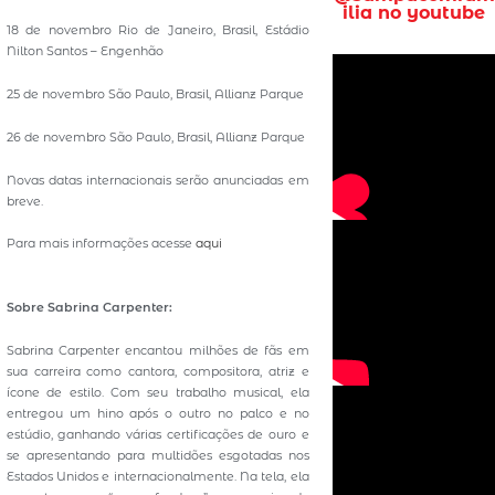
ilia no youtube
18 de novembro Rio de Janeiro, Brasil, Estádio
Nilton Santos – Engenhão
25 de novembro São Paulo, Brasil, Allianz Parque
26 de novembro São Paulo, Brasil, Allianz Parque
Novas datas internacionais serão anunciadas em
breve.
Para mais informações acesse
aqui
Sobre Sabrina Carpenter:
Sabrina Carpenter encantou milhões de fãs em
sua carreira como cantora, compositora, atriz e
ícone de estilo. Com seu trabalho musical, ela
entregou um hino após o outro no palco e no
estúdio, ganhando várias certificações de ouro e
se apresentando para multidões esgotadas nos
Estados Unidos e internacionalmente. Na tela, ela