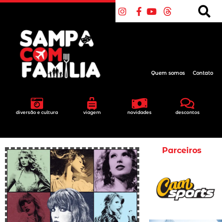
Quem somos
Contato
diversão e cultura
viagem
novidades
descontos
Parceiros