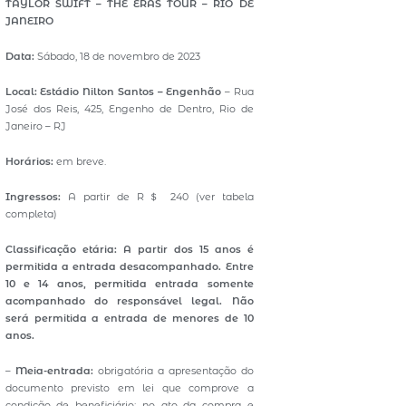
TAYLOR SWIFT – THE ERAS TOUR – RIO DE
JANEIRO
Data:
Sábado, 18 de novembro de 2023
Local: Estádio Nilton Santos – Engenhão
– Rua
José dos Reis, 425, Engenho de Dentro, Rio de
Janeiro – RJ
Horários:
em breve.
Ingressos:
A partir de R＄ 240 (ver tabela
completa)
Classificação etária:
A partir dos 15 anos é
permitida a entrada desacompanhado. Entre
10 e 14 anos, permitida entrada somente
acompanhado do responsável legal. Não
será permitida a entrada de menores de 10
anos.
–
Meia-entrada:
obrigatória a apresentação do
documento previsto em lei que comprove a
condição de beneficiário: no ato da compra e