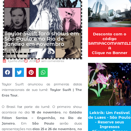
Taylor Swift fará shows em
Desconto com o
São Paulo e no Rio de
código
SAMPACOMFAMILI
Janeiro em novembro
A
Clique no Banner
6 junho 2023
20:38
sem comentários
Taylor Swift anunciou as primeiras datas
internacionais de sua turnê:
Taylor Swift | The
Eras Tour.
O Brasil faz parte da turnê. O primeiro show
acontece no dia
18 de novembro
, no
Estádio
Lektrik: Um Festival
de Luzes - São Paulo
Nilton Santos – Engenhão, no Rio de
- Reserve seus
Janeiro.
Em
São Paulo
serão duas
Ingressos
apresentações nos
dias 25 e 26 de novembro, no