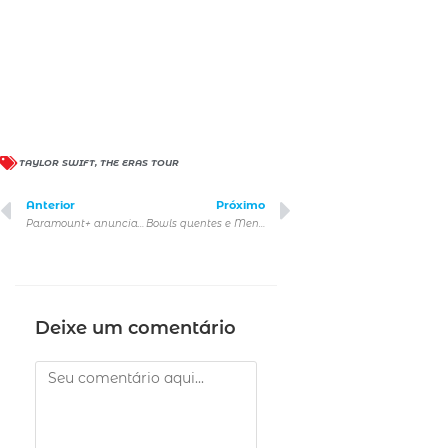
TAYLOR SWIFT
,
THE ERAS TOUR
Anterior
Próximo
Paramount+ anuncia lançamentos de junho
Bowls quentes e Menu Degustação em novo cardápio do Let’s Poke
Deixe um comentário