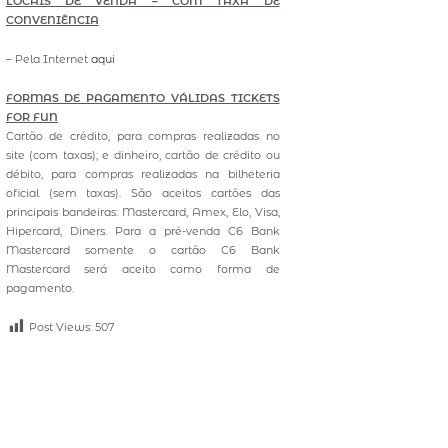
LOCAIS DE VENDA – COM TAXA DE
CONVENIÊNCIA
– Pela Internet
aqui
FORMAS DE PAGAMENTO VÁLIDAS TICKETS
FOR FUN
Cartão de crédito, para compras realizadas no
site (com taxas); e dinheiro, cartão de crédito ou
débito, para compras realizadas na bilheteria
oficial (sem taxas). São aceitos cartões das
principais bandeiras: Mastercard, Amex, Elo, Visa,
Hipercard, Diners. Para a pré-venda C6 Bank
Mastercard somente o cartão C6 Bank
Mastercard será aceito como forma de
pagamento.
Post Views:
507