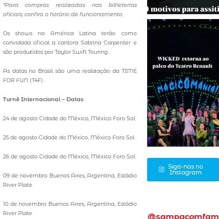
*Para compras realizadas nas bilheterias
oficiais, confira o horário de funcionamento.
Os shows na América Latina terão como
convidada oficial a cantora Sabrina Carpenter e
são produzidos por Taylor Swift Touring.
As datas no Brasil são uma realização da TIME
FOR FUN (T4F).
Turnê Internacional – Datas
24 de agosto Cidade do México, México Foro Sol
25 de agosto Cidade do México, México Foro Sol
26 de agosto Cidade do México, México Foro Sol
Siga-nos no
Instagram
09 de novembro Buenos Aires, Argentina, Estádio
River Plate
10 de novembro Buenos Aires, Argentina, Estádio
River Plate
@sampacomfam