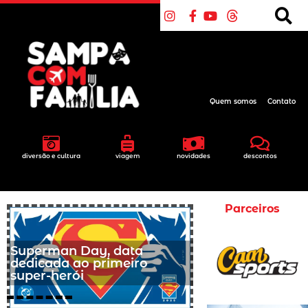
Quem somos
Contato
diversão e cultura
viagem
novidades
descontos
Parceiros
Superman Day, data
dedicada ao primeiro
super-herói