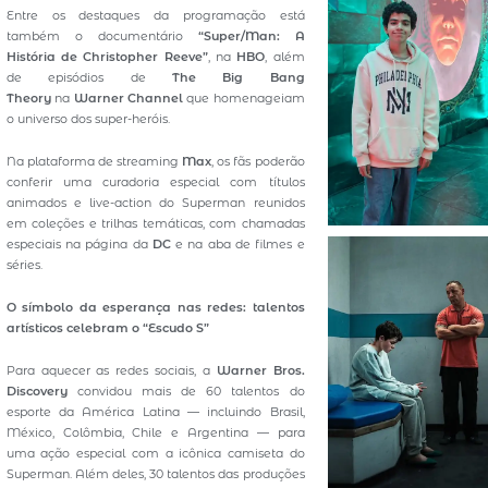
Entre os destaques da programação está
também o documentário
“Super/Man: A
História de Christopher Reeve”
, na
HBO
, além
de episódios de
The Big Bang
Theory
na
Warner Channel
que homenageiam
o universo dos super-heróis.
Na plataforma de streaming
Max
, os fãs poderão
conferir uma curadoria especial com títulos
animados e live-action do Superman reunidos
em coleções e trilhas temáticas, com chamadas
especiais na página da
DC
e na aba de filmes e
séries.
O símbolo da esperança nas redes: talentos
artísticos celebram o “Escudo S”
Para aquecer as redes sociais, a
Warner Bros.
Discovery
convidou mais de 60 talentos do
esporte da América Latina — incluindo Brasil,
México, Colômbia, Chile e Argentina — para
uma ação especial com a icônica camiseta do
Superman. Além deles, 30 talentos das produções