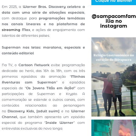
Clique no Banner
Em 2025, a
Warner Bros. Discovery celebra a
data com uma série de ativações especiais
,
@sampacomfam
com destaque para
programações temáticas
ilia no
nos canais lineares e na plataforma de
instagram
streaming
Max
, e ações de engajamento com
talentos de diferentes países.
Superman nas telas: maratona, especiais e
conteúdo editorial
Na TV, o
Cartoon Network
exibe programação
dedicada ao herói, das 16h às 18h, com os três
primeiros episódios da animação “
Minhas
Aventuras com Superman
” e episódios
especiais de “
Os Jovens Titãs em Ação!
” com
participações de Superman e Krypto. A
comemoração se estende a outros canais, com
conteúdos relacionados ao personagem
no
Discovery Kids, [adult swim]
e na
Warner
Channel
, que também apresenta um episódio
especial do programa “
Inside Warner
” com
entrevistas exclusivas do novo longa.