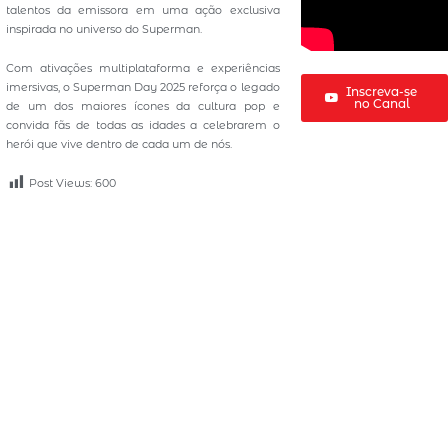
talentos da emissora em uma ação exclusiva
inspirada no universo do Superman.
Com ativações multiplataforma e experiências
imersivas, o Superman Day 2025 reforça o legado
Inscreva-se
no Canal
de um dos maiores ícones da cultura pop e
convida fãs de todas as idades a celebrarem o
herói que vive dentro de cada um de nós.
Post Views:
600