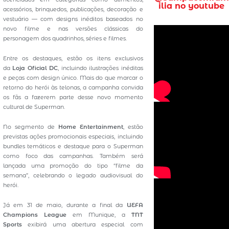
ilia no youtube
acessórios, brinquedos, publicações, decoração e
vestuário — com designs inéditos baseados no
novo filme e nas versões clássicas do
personagem dos quadrinhos, séries e filmes.
Entre os destaques, estão os itens exclusivos
da
Loja Oficial DC
, incluindo ilustrações inéditas
e peças com design único. Mais do que marcar o
retorno do herói às telonas, a campanha convida
os fãs a fazerem parte desse novo momento
cultural de Superman.
No segmento de
Home Entertainment
, estão
previstas ações promocionais especiais, incluindo
bundles temáticos e destaque para o Superman
como foco das campanhas. Também será
lançada uma promoção do tipo “filme da
semana”, celebrando o legado audiovisual do
herói.
Já em 31 de maio, durante a final da
UEFA
Champions League
em Munique, a
TNT
Sports
exibirá uma abertura especial com