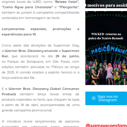
originais locais da WBD, como “
Beleza Fatal”,
“Como Água para Chocolate”
e
“Margarita”
,
também se juntam à campanha compartilhando
conteúdos em homenagem ao herói.
Lançamentos especiais, promoções e
experiências para fã
Como parte das ativações do Superman Day,
a
Warner Bros. Discovery anuncia
a
Superman
Run
, que acontecerá no dia
29 de junho
,
no Parque do Ibirapuera, em São Paulo, com
edições também previstas no México ao longo
de 2025. A corrida celebra o espírito heroico e a
força coletiva dos fãs.
E a
Warner Bros. Discovery Global Consumer
Products
também lança novas linhas de
Siga-nos no
produtos inspirados no herói, que chegam às lojas
Instagram
a partir de 18 de abril, acompanhadas de uma
grande campanha promocional.
A iniciativa reúne lançamentos de parceiros
@sampacomfam
licenciados em categorias como alimentos,