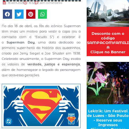
18 abril 2025
18:42
sem comentários
No dia 18 de abril, os fãs do icônico Superman
têm mais um motivo para vestir a capa (ou a
Desconto com o
camiseta com o “Escudo S”) e celebrar: é
código
o
Superman Day
, uma data dedicada ao
SAMPACOMFAMILI
A
primeiro super-herói da história dos quadrinhos,
Clique no Banner
criado por Jerry Siegel e Joe Shuster em 1938.
Celebrado anualmente, o Superman Day exalta
os valores de
verdade, justiça e esperança
,
além de homenagear o legado do personagem
que atravessa gerações.
Lektrik: Um Festival
de Luzes - São Paulo
- Reserve seus
Ingressos