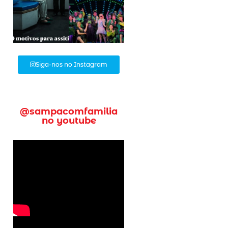
Siga-nos no Instagram
@sampacomfamilia
no youtube