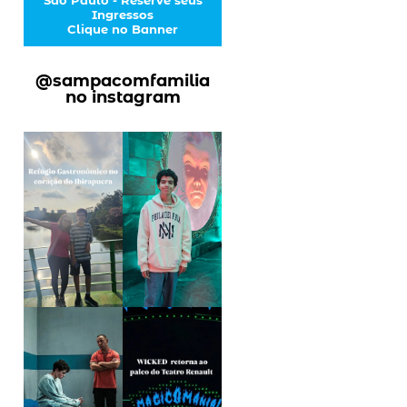
Ingressos
Clique no Banner
@sampacomfamilia
no instagram