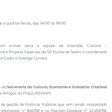
 e quartas-feiras, das 14h30 às 18h30
por e-mail para a equipe de Extensão Cultural –
ural e Projetos Especiais da SP Escola de Teatro é coordenada
d Godoi e Solange Correia.
o da
Secretaria da Cultura, Economia e Indústria Criativas
tas Amigos da Praça (ADAAP).
e gestão de Políticas Públicas que vem sendo implantado
plementar n° 846/98 e no Decreto Estadual nº 43.493/98.