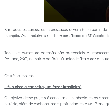
Em todos os cursos, os interessados devem ter a partir de 1
intenção. Os concluintes recebem certificado da SP Escola de
Todos os cursos de extensão são presenciais e acontece
Pestana, 2401, no bairro do Brás. A unidade fica a dez min
Os três cursos são:
1. “Do circo a capoeira, um fazer brasileiro”
O objetivo desse projeto é conectar os conhecimentos circe
história, além de conhecer mais profundamente um Brasil qu