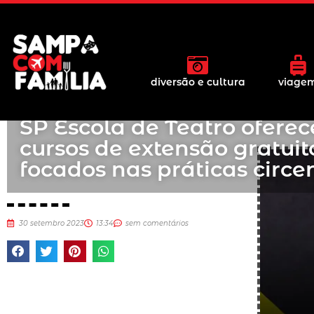
diversão e cultura
viage
SP Escola de Teatro oferec
cursos de extensão gratuit
focados nas práticas circe
30 setembro 2023
13:34
sem comentários