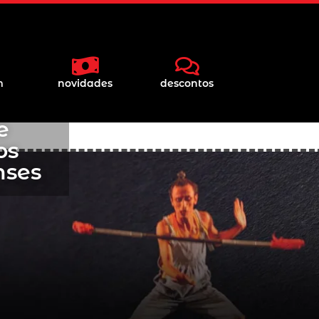
m
novidades
descontos
e
os
nses