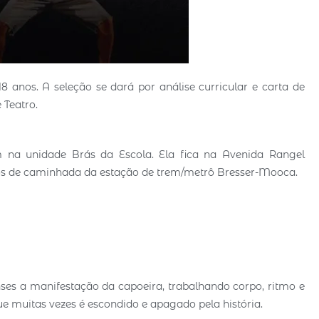
8 anos. A seleção se dará por análise curricular e carta de
 Teatro.
m na unidade Brás da Escola. Ela fica na Avenida Rangel
utos de caminhada da estação de trem/metrô Bresser-Mooca.
nses a manifestação da capoeira, trabalhando corpo, ritmo e
e muitas vezes é escondido e apagado pela história.