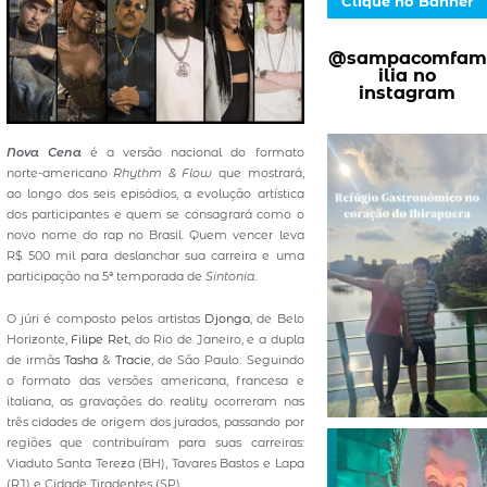
Clique no Banner
@sampacomfam
ilia no
instagram
Nova Cena
é a versão nacional do formato
norte-americano
Rhythm & Flow
que mostrará,
ao longo dos seis episódios, a evolução artística
dos participantes e quem se consagrará como o
novo nome do rap no Brasil. Quem vencer leva
R$ 500 mil para deslanchar sua carreira e uma
participação na 5ª temporada de
Sintonia
.
O júri é composto pelos artistas
Djonga
, de Belo
Horizonte,
Filipe Ret
, do Rio de Janeiro, e a dupla
de irmãs
Tasha
&
Tracie
, de São Paulo. Seguindo
o formato das versões americana, francesa e
italiana, as gravações do reality ocorreram nas
três cidades de origem dos jurados, passando por
regiões que contribuíram para suas carreiras:
Viaduto Santa Tereza (BH), Tavares Bastos e Lapa
(RJ) e Cidade Tiradentes (SP).