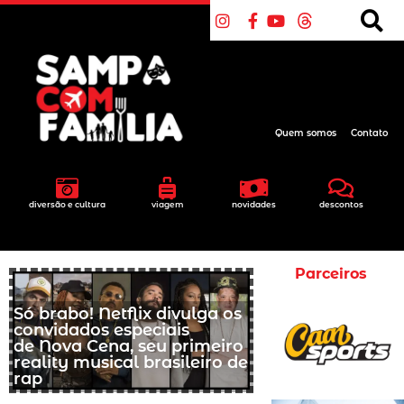
Quem somos
Contato
diversão e cultura
viagem
novidades
descontos
Parceiros
Só brabo! Netflix divulga os
convidados especiais
de Nova Cena, seu primeiro
reality musical brasileiro de
rap