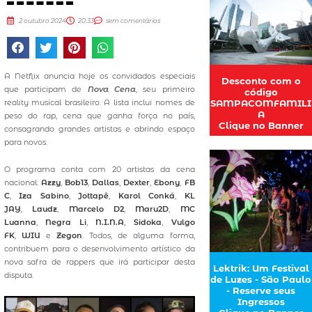
2 outubro 2024
20:33
sem comentários
A Netflix anuncia hoje os convidados especiais
Desconto com o
que participam de
Nova Cena
, seu primeiro
código
SAMPACOMFAMILI
reality musical brasileiro. A lista inclui nomes de
A
peso do rap, cena que ganha força no país,
Clique no Banner
consagrando grandes artistas e abrindo espaço
para novos.
O programa conta com 20 artistas da cena
nacional:
Azzy
,
Bob13
,
Dallas
,
Dexter
,
Ebony
,
FB
C
,
Iza Sabino
,
Jottapê
,
Karol Conká
,
KL
JAY
,
Laudz
,
Marcelo D2
,
Maru2D
,
MC
Luanna
,
Negra Li
,
N.I.N.A
,
Sidoka
,
Vulgo
FK
,
WIU
e
Zegon
. Todos, de alguma forma,
contribuem para o desenvolvimento artístico da
nova safra de rappers que irá participar desta
Lektrik: Um Festival
disputa.
de Luzes - São Paulo
- Reserve seus
Ingressos