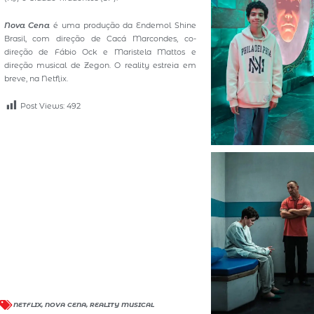
Nova Cena
é uma produção da Endemol Shine
Brasil, com direção de Cacá Marcondes, co-
direção de Fábio Ock e Maristela Mattos e
direção musical de Zegon. O reality estreia em
breve, na Netflix.
Post Views:
492
NETFLIX
,
NOVA CENA
,
REALITY MUSICAL