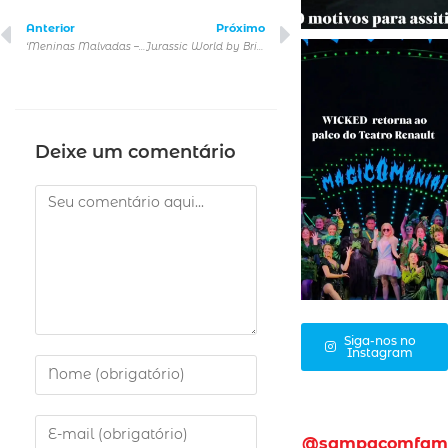
Anterior
Próximo
‘Meninas Malvadas – O Musical’ abre venda de ingressos com evento gratuito
Jurassic World by Brickman® chega em São Paulo
Deixe um comentário
Siga-nos no
Instagram
@sampacomfam