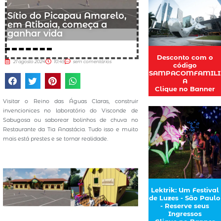
Sítio do Picapau Amarelo,
em Atibaia, começa a
ganhar vida
Desconto com o
21 agosto 2024
10:45
sem comentários
código
SAMPACOMFAMILI
A
Clique no Banner
Visitar o Reino das Águas Claras, construir
invencionices no laboratório do Visconde de
Sabugosa ou saborear bolinhos de chuva no
Restaurante da Tia Anastácia. Tudo isso e muito
mais está prestes e se tornar realidade.
Lektrik: Um Festival
de Luzes - São Paulo
- Reserve seus
Ingressos