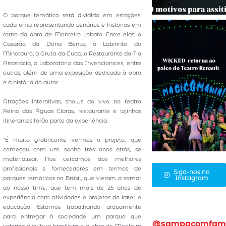
O parque temático será dividido em estações,
cada uma representando cenários e histórias em
torno da obra de Monteiro Lobato. Entre elas, o
Casarão da Dona Benta, o Labirinto do
Minotauro, a Gruta da Cuca, o Restaurante da Tia
Anastácia, o Laboratório das Invencionices, entre
outras, além de uma exposição dedicada à obra
e à história do autor.
Atrações interativas, shows ao vivo no teatro
Reino das Águas Claras, restaurante e lojinhas
itinerantes farão parte da experiência.
“É muito gratificante vermos o projeto, que
começou com um sonho três anos atrás, se
materializar. Nos cercamos dos melhores
profissionais e fornecedores em termos de
Siga-nos no
Instagram
parques temáticos no Brasil, que vieram a somar
ao nosso time, que tem mais de 25 anos de
experiência com atividades e projetos de lazer e
educação. Estamos trabalhando arduamente
para entregar à sociedade um parque que
@sampacomfam
valoriza a cultura brasileira e a obra de Monteiro