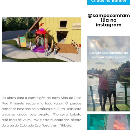
Clique no Banner
@sampacomfam
ilia no
instagram
As obras para a construção do novo Sítio do Pica
Pau Amarelo seguem a todo vapor. O parque
temático baseado no histórico e cultural brasileiro
universo criado pelo escritor Monteiro Lobato
terá mais de 25 mil m2 e estará localizado dentro
da área do Eldorado Eco Resort, em Atibaia.