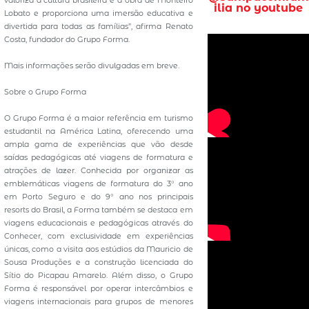
ilia no youtube
Lobato e proporciona uma imersão educativa e
divertida para todas as famílias”, afirma Renato
Costa, fundador do Grupo Forma.
Mais informações serão divulgadas em breve.
Sobre o Grupo Forma
O Grupo Forma é a maior referência em turismo
estudantil na América Latina, oferecendo uma
ampla gama de experiências que vão desde
saídas pedagógicas até viagens de formatura e
atrações de lazer. Conhecida por organizar as
emblemáticas viagens de formatura do 3° ano
em Porto Seguro e do 9° ano nos principais
resorts do Brasil, a Forma também se destaca em
viagens educacionais e pedagógicas através do
Conhecer, com exclusividade em experiências
únicas, como a visita aos estúdios da Mauricio de
Sousa Produções e a construção licenciada do
Sítio do Picapau Amarelo. Além disso, o Grupo
Forma é responsável por operar intercâmbios e
viagens internacionais para grupos de menores