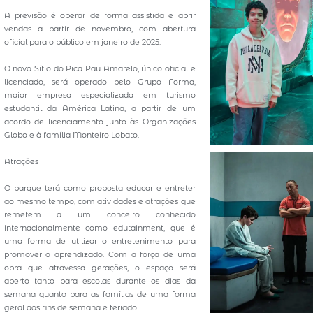
A previsão é operar de forma assistida e abrir
vendas a partir de novembro, com abertura
oficial para o público em janeiro de 2025.
O novo Sítio do Pica Pau Amarelo, único oficial e
licenciado, será operado pelo Grupo Forma,
maior empresa especializada em turismo
estudantil da América Latina, a partir de um
acordo de licenciamento junto às Organizações
Globo e à família Monteiro Lobato.
Atrações
O parque terá como proposta educar e entreter
ao mesmo tempo, com atividades e atrações que
remetem a um conceito conhecido
internacionalmente como edutainment, que é
uma forma de utilizar o entretenimento para
promover o aprendizado. Com a força de uma
obra que atravessa gerações, o espaço será
aberto tanto para escolas durante os dias da
semana quanto para as famílias de uma forma
geral aos fins de semana e feriado.