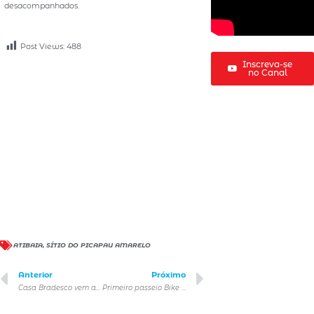
desacompanhados.
Post Views:
488
Inscreva-se
no Canal
ATIBAIA
,
SÍTIO DO PICAPAU AMARELO
Anterior
Próximo
Casa Bradesco vem aí na Cidade Matarazzo
Primeiro passeio Bike Tour guiado para público TEA na Avenida Paulista