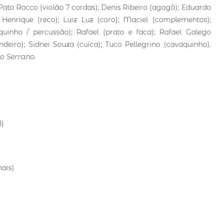
Pato Rocco (violão 7 cordas); Denis Ribeiro (agogô); Eduardo
Henrique (reco); Luiz Luz (coro); Maciel (complementos);
uinho / percussão); Rafael (prato e faca); Rafael Galego
deiro); Sidnei Souza (cuíca); Tuco Pellegrino (cavaquinho).
o Serrano.
l)
nais)