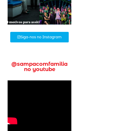
Siga-nos no Instagram
@sampacomfamilia
no youtube