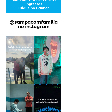
Ingressos
Clique no Banner
@sampacomfamilia
no instagram