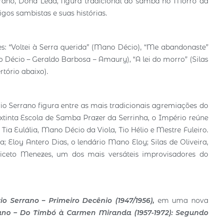
rano, Dona Leda, figura tradicional do samba no Morro da
igos sambistas e suas histórias.
s: “Voltei à Serra querida” (Mano Décio), “Me abandonaste”
 Décio – Geraldo Barbosa – Amaury), “A lei do morro” (Silas
rtório abaixo).
io Serrano figura entre as mais tradicionais agremiações do
extinta Escola de Samba Prazer da Serrinha, o Império reúne
ia Eulália, Mano Décio da Viola, Tio Hélio e Mestre Fuleiro.
; Eloy Antero Dias, o lendário Mano Eloy; Silas de Oliveira,
iceto Menezes, um dos mais versáteis improvisadores do
io Serrano – Primeiro Decênio (1947/1956),
em uma nova
ano – Do Timbó à Carmen Miranda (1957-1972): Segundo