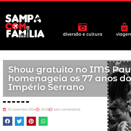
diversão e cultura
viage
Show gratuito no IMS Paul
homenageia os 77 anos d
Império Serrano
25 novembro 2024
20:08
sem comentários