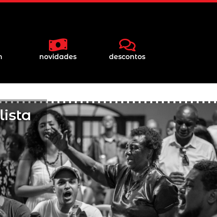
m
novidades
descontos
ista
o