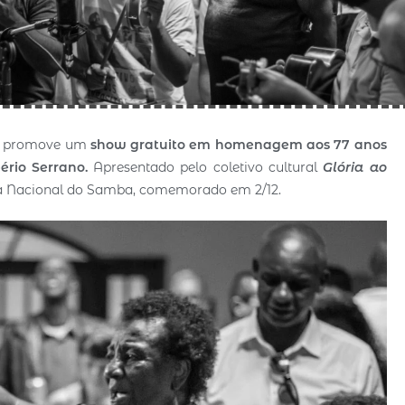
ta promove um
show gratuito em homenagem aos 77 anos
rio Serrano.
Apresentado pelo coletivo cultural
Glória ao
Dia Nacional do Samba, comemorado em 2/12.