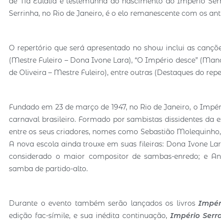
de Tia Eulália e testemunha do nascimento do Império Ser
Serrinha, no Rio de Janeiro, é o elo remanescente com os ant
O repertório que será apresentado no show inclui as cançõe
(Mestre Fuleiro – Dona Ivone Lara), “O Império desce” (Mano
de Oliveira – Mestre Fuleiro), entre outras (Destaques do repe
Fundado em 23 de março de 1947, no Rio de Janeiro, o Impér
carnaval brasileiro. Formado por sambistas dissidentes da 
entre os seus criadores, nomes como Sebastião Molequinho, T
A nova escola ainda trouxe em suas fileiras: Dona Ivone Lara
considerado o maior compositor de sambas-enredo; e An
samba de partido-alto.
Durante o evento também serão lançados os livros
Impér
edição fac-símile, e sua inédita continuação,
Império Serr