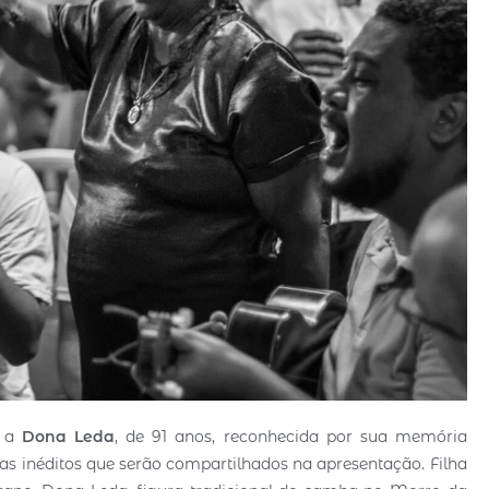
, a
Dona Leda
, de 91 anos, reconhecida por sua memória
as inéditos que serão compartilhados na apresentação. Filha