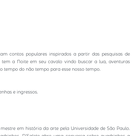
am contos populares inspirados a partir das pesquisas de
, tem a Noite em seu cavalo vindo buscar a lua, aventuras
 do tempo do não tempo para esse nosso tempo.
enhas e ingressos.
É mestre em história da arte pela Universidade de São Paulo.
drinhos, D’Salete abre uma conversa sobre quadrinhos a