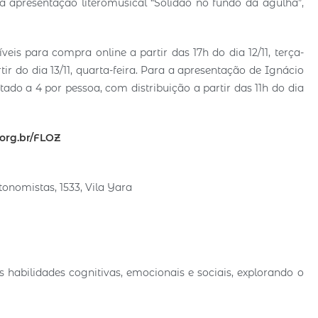
e a apresentação líteromusical “Solidão no fundo da agulha”,
is para compra online a partir das 17h do dia 12/11, terça-
tir do dia 13/11, quarta-feira. Para a apresentação de Ignácio
tado a 4 por pessoa, com distribuição a partir das 11h do dia
.org.br/FLOZ
tonomistas, 1533, Vila Yara
 habilidades cognitivas, emocionais e sociais, explorando o