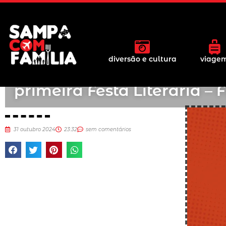
diversão e cultura
viage
Sesc Osasco realiza sua
primeira Festa Literária – 
31 outubro 2024
23:32
sem comentários