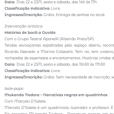
Data:
Dias 22 e 23/11, sexta e sábado, das 14h às 17h
Classificação indicativa:
Livre.
Ingressos/Inscrição:
Grátis. Entrega de senhas no local.
Intervenção artística
Histórias de bocA a Ouvido
Com o Grupo Teatral ApanelA (Ribeirão Preto/SP)
Tendas esvoaçantes espalhadas pelo espaço aberto, recont
Ricardo Azevedo e Marina Colasanti. Tem rei, tem violeiro
recheadas de espertezas e encantamentos. Histórias vindas
Data:
Dias 22 e 23/11, sexta e sábado, das 15h30 às 17h30
Classificação indicativa:
Livre.
Ingressos/Inscrição:
Grátis. Sem necessidade de inscrição, s
bate-papo
Mukanda Tiodora – Narrativas negras em quadrinhos
Com Marcelo D’Salete.
Marcelo D’Salete é um quadrinista, ilustrador e professor. 
No encontro Mukanda Tiodora – Narrativas negras em qua