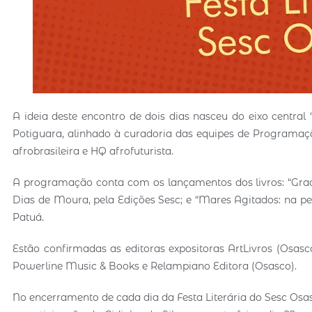
A ideia deste encontro de dois dias nasceu do eixo central 
Potiguara, alinhado à curadoria das equipes de Programaç
afrobrasileira e HQ afrofuturista.
A programação conta com os lançamentos dos livros: “Gracil
Dias de Moura, pela Edições Sesc; e “Mares Agitados: na per
Patuá.
Estão confirmadas as editoras expositoras ArtLivros (Osasc
Powerline Music & Books e Relampiano Editora (Osasco).
No encerramento de cada dia da Festa Literária do Sesc Os