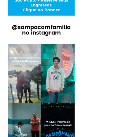
Ingressos
Clique no Banner
@sampacomfamilia
no instagram