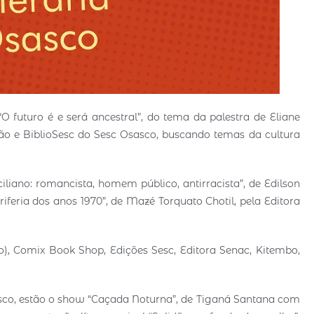
“O futuro é e será ancestral”, do tema da palestra de Eliane
ão e BiblioSesc do Sesc Osasco, buscando temas da cultura
iano: romancista, homem público, antirracista”, de Edilson
iferia dos anos 1970”, de Mazé Torquato Chotil, pela Editora
o), Comix Book Shop, Edições Sesc, Editora Senac, Kitembo,
asco, estão o show “Caçada Noturna”, de Tiganá Santana com