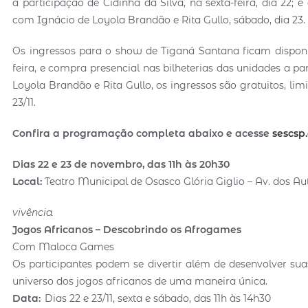
a participação de Cidinha da Silva, na sexta-feira, dia 22; 
com Ignácio de Loyola Brandão e Rita Gullo, sábado, dia 23.
Os ingressos para o show de Tiganá Santana ficam disponíve
feira, e compra presencial nas bilheterias das unidades a par
Loyola Brandão e Rita Gullo, os ingressos são gratuitos, limi
23/11.
Confira a programação completa abaixo e acesse
sescsp
Dias 22 e 23 de novembro, das 11h às 20h30
Local:
Teatro Municipal de Osasco Glória Giglio – Av. dos Au
vivência
Jogos Africanos – Descobrindo os Afrogames
Com Maloca Games
Os participantes podem se divertir além de desenvolver suas
universo dos jogos africanos de uma maneira única.
Data:
Dias 22 e 23/11, sexta e sábado, das 11h às 14h30