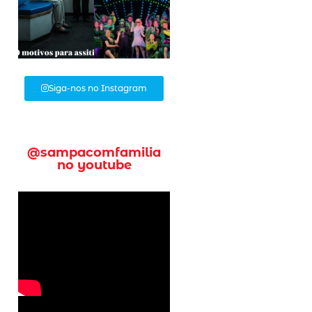
Siga-nos no Instagram
@sampacomfamilia
no youtube