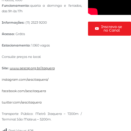
Mattos, 1000
Funcionamento:
quarta a domingo e feriados,
das 9h às 17h
Informações:
(11) 2523 9200
Inscreva-se
no Canal
Acesso:
Grátis
Estacionamento:
1.060 vagas
Consulte preços no local
Site:
www.sescsp.org.br/itaquera
instagram.com/sescitaquera/
facebook.com/sescitaquera
twitter.com/sescitaquera
Transporte Público: Metrô Itaquera – 7200m /
Terminal São Mateus – 5200m.
Post Views:
626