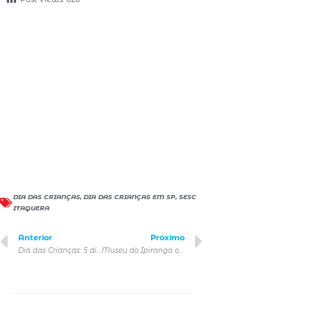
DIA DAS CRIANÇAS
,
DIA DAS CRIANÇAS EM SP
,
SESC
ITAQUERA
Anterior
Próximo
Dia das Crianças: 5 dicas de brincadeiras offline
Museu do Ipiranga oferece programação para o Dia das Crianças