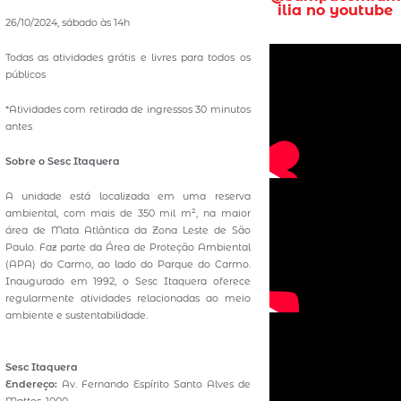
ilia no youtube
26/10/2024, sábado às 14h
Todas as atividades grátis e livres para todos os
públicos
*Atividades com retirada de ingressos 30 minutos
antes
Sobre o Sesc Itaquera
A unidade está localizada em uma reserva
ambiental, com mais de 350 mil m², na maior
área de Mata Atlântica da Zona Leste de São
Paulo. Faz parte da Área de Proteção Ambiental
(APA) do Carmo, ao lado do Parque do Carmo.
Inaugurado em 1992, o Sesc Itaquera oferece
regularmente atividades relacionadas ao meio
ambiente e sustentabilidade.
Sesc Itaquera
Endereço:
Av. Fernando Espírito Santo Alves de