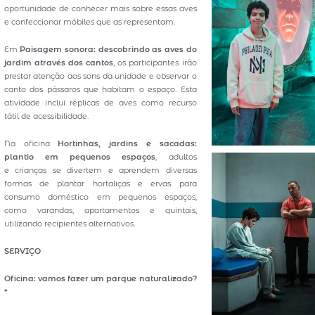
oportunidade de conhecer mais sobre essas aves
e confeccionar móbiles que as representam.
Em
Paisagem sonora: descobrindo as aves do
jardim através dos cantos
, os participantes irão
prestar atenção aos sons da unidade e observar o
canto dos pássaros que habitam o espaço. Esta
atividade inclui réplicas de aves como recurso
tátil de acessibilidade.
Na oficina
Hortinhas, jardins e sacadas:
plantio em pequenos espaços
, adultos
e crianças se divertem e aprendem diversas
formas de plantar hortaliças e ervas para
consumo doméstico em pequenos espaços,
como varandas, apartamentos e quintais,
utilizando recipientes alternativos.
SERVIÇO
Oficina: vamos fazer um parque naturalizado?
*