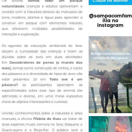
Clique no Banner
Na oficina
Vamos fazer um parque
naturalizado
, crianças e adultos aproveitam o
contato com a natureza através do manuseio de
@sampacomfam
terra, madeira, plantas e água para aprender a
ilia no
construir um parque com elementos naturais,
instagram
que oferecem múltiplas possibilidades de
interação e exploração.
Os agentes de educação ambiental do Sesc
atiçam a curiosidade das crianças e tiram as
dúvidas sobre as aves em duas atividades.
Em
Descobridores de penas (o mundo das
aves),
temas como construção de ninhos, o canto
dos pássaros e a diversidade de tipos de aves vão
estar presentes. Já em
Toda ave é um
pássaro?
os participantes aprendem as
especificidades sobre esse tipo de animal tão
admirado e diverso, em uma mesa expositiva
cheia de objetos interessantes e curiosos.
Unindo conhecimentos sobre a natureza e artes
manuais, a oficina
Móbile de Aves
vai tratar de
duas espécies muito comuns no Sesc Itaquera: o
Quero-quero e o Beija-flor. O público terá a