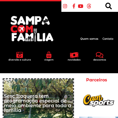
Quem somos
Contato
diversão e cultura
viagem
novidades
descontos
Parceiros
Sesc Itaquera tem
programação especial de
meio ambiente para toda a
família