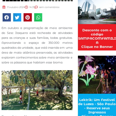
11 outubro 2024
14:35
sem comentários
Em outubro a programação de meio ambiente
Desconto com o
do Sesc Itaquera está recheada de atividades
código
para as crianças e suas famílias, todas gratuitas.
SAMPACOMFAMILI
A
Aproveitando o espaço de 350.000 metros
Clique no Banner
quadrados da unidade, que está inserida em uma
área de mata atlântica preservada, as atividades
exploram conhecimentos sobre meio ambiente e
sobre os pássaros que habitam esse bioma.
Lektrik: Um Festival
de Luzes - São Paulo
- Reserve seus
Ingressos