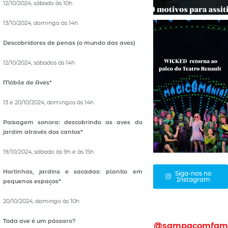
12/10/2024, sábado às 10h
13/10/2024, domingo às 14h
Descobridores de penas (o mundo das aves)
12/10/2024, sábados às 14h
Móbile de Aves*
13 e 20/10/2024, domingos às 14h
Paisagem sonora: descobrindo as aves do
jardim através dos cantos*
19/10/2024, sábado às 9h e às 15h
Hortinhas, jardins e sacadas: plantio em
Siga-nos no
Instagram
pequenos espaços*
20/10/2024, domingo às 10h
Toda ave é um pássaro?
@sampacomfam