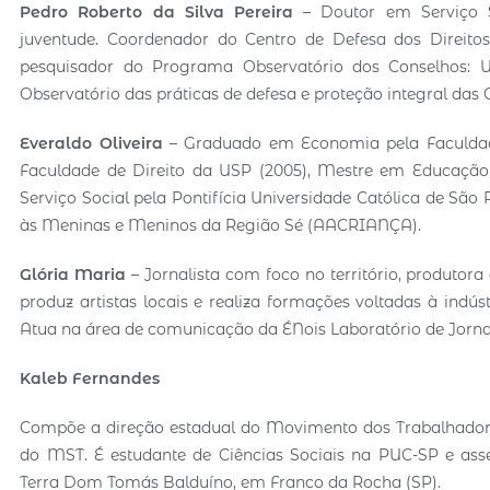
Pedro Roberto da Silva Pereira
– Doutor em Serviço So
juventude. Coordenador do Centro de Defesa dos Direitos
pesquisador do Programa Observatório dos Conselhos: Uni
Observatório das práticas de defesa e proteção integral das 
Everaldo Oliveira
– Graduado em Economia pela Faculdade
Faculdade de Direito da USP (2005), Mestre em Educaçã
Serviço Social pela Pontifícia Universidade Católica de São
às Meninas e Meninos da Região Sé (AACRIANÇA).
Glória Maria
– Jornalista com foco no território, produtora
produz artistas locais e realiza formações voltadas à ind
Atua na área de comunicação da ÉNois Laboratório de Jornal
Kaleb Fernandes
Compõe a direção estadual do Movimento dos Trabalhadore
do MST. É estudante de Ciências Sociais na PUC-SP e as
Terra Dom Tomás Balduíno, em Franco da Rocha (SP).