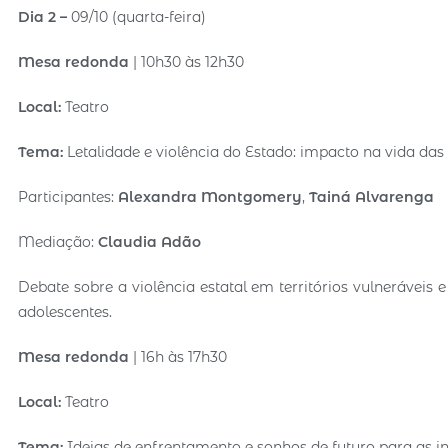
Dia 2 –
09/10 (quarta-feira)
Mesa redonda
| 10h30 às 12h30
Local:
Teatro
Tema:
Letalidade e violência do Estado: impacto na vida das
Participantes:
Alexandra Montgomery
,
Tainá Alvarenga
Mediação:
Claudia Adão
Debate sobre a violência estatal em territórios vulnerávei
adolescentes.
Mesa redonda
| 16h às 17h30
Local:
Teatro
Tema:
Ideias de enfrentamento e sonhos de futuro para as i