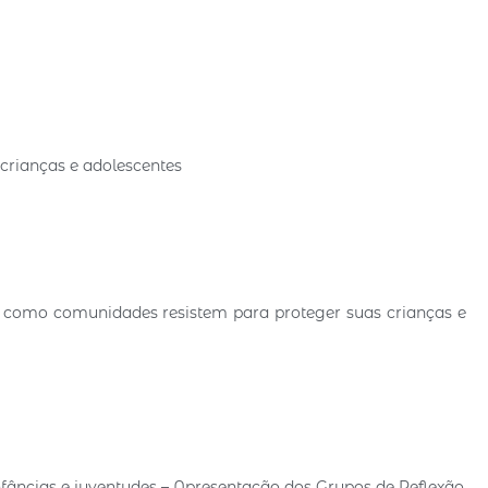
 crianças e adolescentes
s e como comunidades resistem para proteger suas crianças e
nfâncias e juventudes – Apresentação dos Grupos de Reflexão