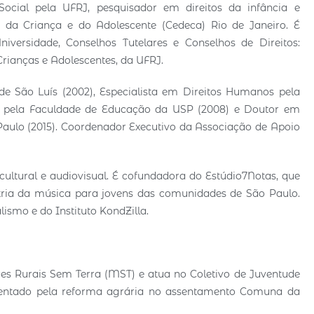
cial pela UFRJ, pesquisador em direitos da infância e
 da Criança e do Adolescente (Cedeca) Rio de Janeiro. É
versidade, Conselhos Tutelares e Conselhos de Direitos:
Crianças e Adolescentes, da UFRJ.
 São Luís (2002), Especialista em Direitos Humanos pela
o pela Faculdade de Educação da USP (2008) e Doutor em
 Paulo (2015). Coordenador Executivo da Associação de Apoio
 cultural e audiovisual. É cofundadora do Estúdio7Notas, que
ústria da música para jovens das comunidades de São Paulo.
ismo e do Instituto KondZilla.
s Rurais Sem Terra (MST) e atua no Coletivo de Juventude
sentado pela reforma agrária no assentamento Comuna da