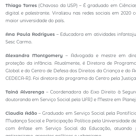
Thiago Torres
(Chavoso da USP) – É graduado em Ciências 
digital e palestrante. Viralizou nas redes sociais em 2020
maior universidade do país.
Ana Paula Rodrigues
– Educadora em atividades infanto
Sesc Carmo.
Alexandra Montgomery
– Advogada e mestre em direit
proteção da infância. Atualmente, é Diretora de Programas
Global e do Centro de Defesa dos Direitos da Criança e do
CEDECA-RJ. Foi diretora do programa do Centro pela Justiça e
Tainá Alvarenga
– Coordenadora do Eixo Direito à Segur
doutoranda em Serviço Social pela UFRJ e Mestre em Plane
Claudia Adão
– Graduado em Serviço Social pela Pontifíci
Mudança Social e Participação Política pela Universidade de 
com ênfase em Serviço Social da Educação, atuando pr
antirracismo, aspectos políticos e urbanismo.