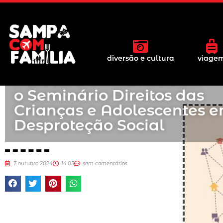
diversão e cultura
viage
Sesc 24 de Maio realiza
o Seminário Direitos das
Crianças e Adolescentes 
Desproteção Social
7 outubro 2024
14:03
sem comentários