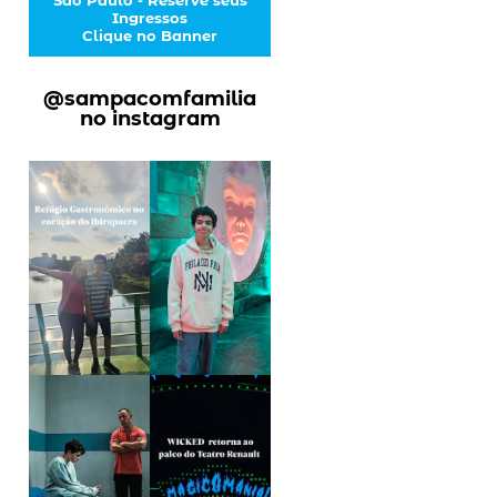
Ingressos
Clique no Banner
@sampacomfamilia
no instagram