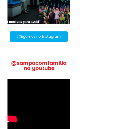
Siga-nos no Instagram
@sampacomfamilia
no youtube