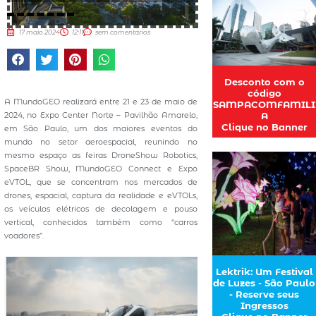
17 maio 2024
12:11
sem comentários
Desconto com o
código
A MundoGEO realizará entre 21 e 23 de maio de
SAMPACOMFAMILI
2024, no Expo Center Norte – Pavilhão Amarelo,
A
Clique no Banner
em São Paulo, um dos maiores eventos do
mundo no setor aeroespacial, reunindo no
mesmo espaço as feiras DroneShow Robotics,
SpaceBR Show, MundoGEO Connect e Expo
eVTOL, que se concentram nos mercados de
drones, espacial, captura da realidade e eVTOLs,
os veículos elétricos de decolagem e pouso
vertical, conhecidos também como “carros
voadores”.
Lektrik: Um Festival
de Luzes - São Paulo
- Reserve seus
Ingressos