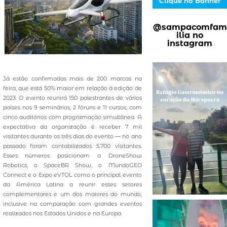
Clique no Banner
@sampacomfam
ilia no
instagram
Já estão confirmadas mais de 200 marcas na
feira, que está 50% maior em relação à edição de
2023. O evento reunirá 150 palestrantes de vários
países nos 9 seminários, 2 fóruns e 11 cursos, com
cinco auditórios com programação simultânea. A
expectativa da organização é receber 7 mil
visitantes durante os três dias do evento — no ano
passado foram contabilizados 5.700 visitantes.
Esses números posicionam a DroneShow
Robotics, o SpaceBR Show, o MundoGEO
Connect e o Expo eVTOL como o principal evento
da América Latina a reunir esses setores
complementares e um dos maiores do mundo,
inclusive na comparação com grandes eventos
realizados nos Estados Unidos e na Europa.