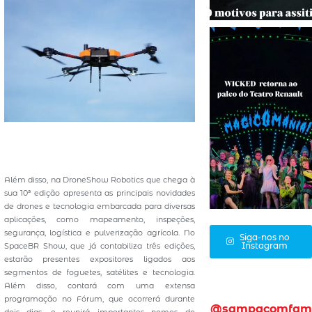
Além disso, na DroneShow Robotics que chega à
sua 10ª edição apresenta as principais novidades
de drones e tecnologia embarcada para diversas
aplicações, como mapeamento, inspeções,
segurança, logística e pulverização agrícola. No
Siga-nos no
Instagram
SpaceBR Show, que já contabiliza três edições,
estarão presentes expositores ligados aos
segmentos de foguetes, satélites e tecnologia.
Além disso, contará com uma extensa
programação no Fórum, que ocorrerá durante
@sampacomfam
dois dias, e reunirá importantes nomes do