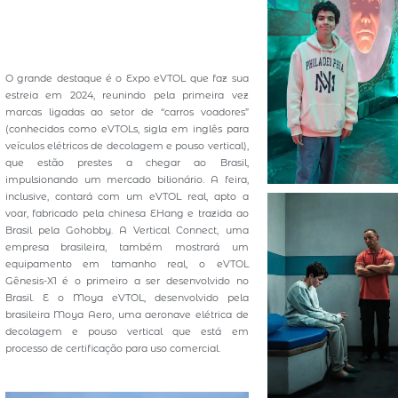
O grande destaque é o Expo eVTOL que faz sua
estreia em 2024, reunindo pela primeira vez
marcas ligadas ao setor de “carros voadores”
(conhecidos como eVTOLs, sigla em inglês para
veículos elétricos de decolagem e pouso vertical),
que estão prestes a chegar ao Brasil,
impulsionando um mercado bilionário. A feira,
inclusive, contará com um eVTOL real, apto a
voar, fabricado pela chinesa EHang e trazida ao
Brasil pela Gohobby. A Vertical Connect, uma
empresa brasileira, também mostrará um
equipamento em tamanho real, o eVTOL
Gênesis-X1 é o primeiro a ser desenvolvido no
Brasil. E o Moya eVTOL, desenvolvido pela
brasileira Moya Aero, uma aeronave elétrica de
decolagem e pouso vertical que está em
processo de certificação para uso comercial.