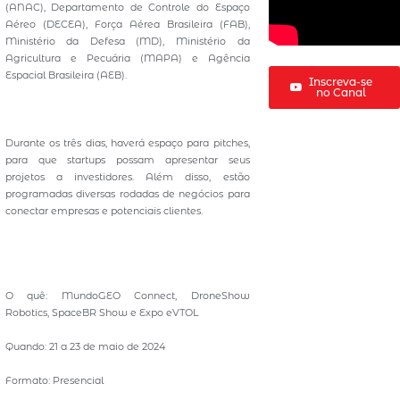
(ANAC), Departamento de Controle do Espaço
Aéreo (DECEA), Força Aérea Brasileira (FAB),
Ministério da Defesa (MD), Ministério da
Agricultura e Pecuária (MAPA) e Agência
Espacial Brasileira (AEB).
Inscreva-se
no Canal
Durante os três dias, haverá espaço para pitches,
para que startups possam apresentar seus
projetos a investidores. Além disso, estão
programadas diversas rodadas de negócios para
conectar empresas e potenciais clientes.
O quê: MundoGEO Connect, DroneShow
Robotics, SpaceBR Show e Expo eVTOL
Quando: 21 a 23 de maio de 2024
Formato: Presencial