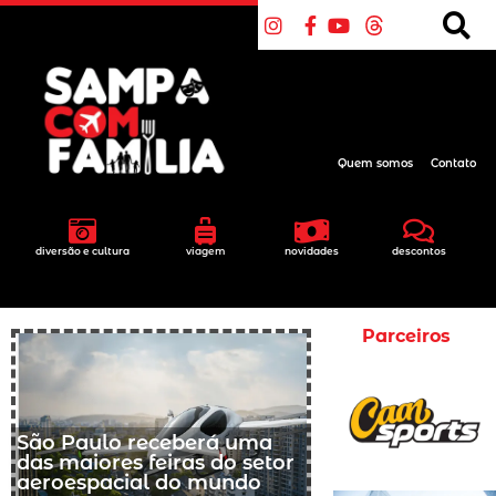
Quem somos
Contato
diversão e cultura
viagem
novidades
descontos
Parceiros
São Paulo receberá uma
das maiores feiras do setor
aeroespacial do mundo