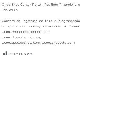
Onde: Expo Center Norte – Pavilhão Amarelo, em
São Paulo
Compra de ingressos da feira e programação
completa dos cursos, seminários e fóruns:
www.mundogeoconnect.com,
www.droneshowla.com,
www.spacebrshow.com, www.expoevtol.com
Post Views:
616