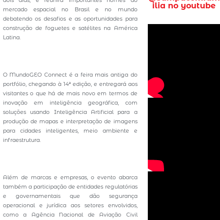
ilia no youtube
mercado espacial no Brasil e no mundo
debatendo os desafios e as oportunidades para
construção de foguetes e satélites na América
Latina.
O MundoGEO Connect é a feira mais antiga do
portfólio, chegando à 14ª edição, e entregará aos
visitantes o que há de mais novo em termos de
inovação em inteligência geográfica, com
soluções usando Inteligência Artificial para a
produção de mapas e interpretação de imagens
para cidades inteligentes, meio ambiente e
infraestrutura.
Além de marcas e empresas, o evento abarca
também a participação de entidades regulatórias
e governamentais que dão segurança
operacional e jurídica aos setores envolvidos,
como a Agência Nacional de Aviação Civil