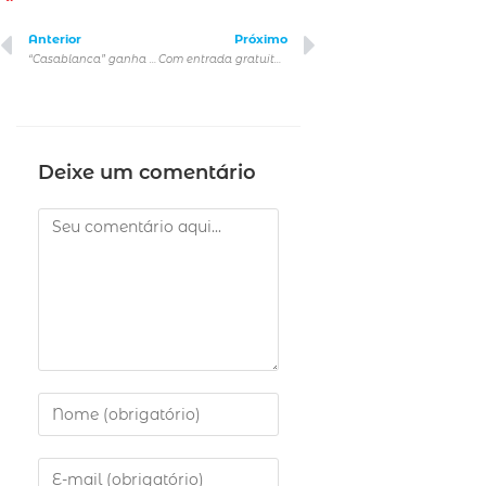
Anterior
Próximo
“Casablanca” ganha sessão com trilha sonora ao vivo no MIS
Com entrada gratuita, Teatro Sérgio Cardoso recebe DeComposição, espetáculo de dança que explora o universo interior
Deixe um comentário