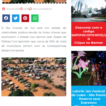
17 maio 2024
20:12
sem comentários
Desconto com o
O Rio Grande do Sul está em estado de
código
calamidade pública devido às fortes chuvas que
SAMPACOMFAMILI
acometem o Estado nos últimos dias. Dados da
A
Defesa Civil apontam que cerca de 90% do total
Clique no Banner
de municípios sofrem com as consequências
desses temporais.
Lektrik: Um Festival
de Luzes - São Paulo
- Reserve seus
Ingressos