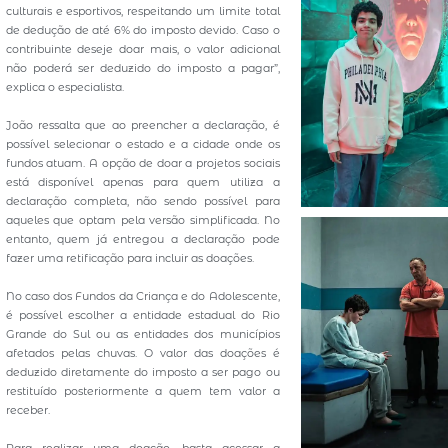
culturais e esportivos, respeitando um limite total
de dedução de até 6% do imposto devido. Caso o
contribuinte deseje doar mais, o valor adicional
não poderá ser deduzido do imposto a pagar”,
explica o especialista.
João ressalta que ao preencher a declaração, é
possível selecionar o estado e a cidade onde os
fundos atuam. A opção de doar a projetos sociais
está disponível apenas para quem utiliza a
declaração completa, não sendo possível para
aqueles que optam pela versão simplificada. No
entanto, quem já entregou a declaração pode
fazer uma retificação para incluir as doações.
No caso dos Fundos da Criança e do Adolescente,
é possível escolher a entidade estadual do Rio
Grande do Sul ou as entidades dos municípios
afetados pelas chuvas. O valor das doações é
deduzido diretamente do imposto a ser pago ou
restituído posteriormente a quem tem valor a
receber.