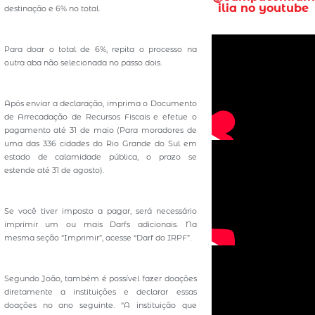
ilia no youtube
destinação e 6% no total.
Para doar o total de 6%, repita o processo na
outra aba não selecionada no passo dois.
Após enviar a declaração, imprima o Documento
de Arrecadação de Recursos Fiscais e efetue o
pagamento até 31 de maio (Para moradores de
uma das 336 cidades do Rio Grande do Sul em
estado de calamidade pública, o prazo se
estende até 31 de agosto).
Se você tiver imposto a pagar, será necessário
imprimir um ou mais Darfs adicionais. Na
mesma seção “Imprimir”, acesse “Darf do IRPF”.
Segundo João, também é possível fazer doações
diretamente a instituições e declarar essas
doações no ano seguinte. “A instituição que