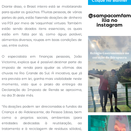
Clique no Banner
Diante disso, o Brasil inteiro está se mobilizando
para ajudar os gaúchos. Muitas pessoas, de várias
@sampacomfam
partes do país, estão fazendo doações de dinheiro
ilia no
via PIX por meio de ‘vaquinhas’ virtuais. Também
instagram
estão sendo doados itens essenciais, os quais
estão em falta por lá, como água potável,
alimentos diversos, roupas em boas condições de
uso, entre outros.
O especialista em finanças pessoais, João
Victorino, explica que é possível destinar parte do
imposto de renda para ajudar as vítimas das
chuvas no Rio Grande do Sul. A iniciativa, que já
era prevista em lei, ganha mais visibilidade neste
momento, visto que o prazo da entrega da
Declaração do Imposto de Renda se aproxima,
no dia 31 deste mês.
“As doações podem ser direcionadas a fundos da
Criança e do Adolescente, da Pessoa Idosa, bem
como a projetos sociais, ambientais (para
entidades dedicadas à reutilização, ao
tratamento e à reciclagem de resíduos sólidos),