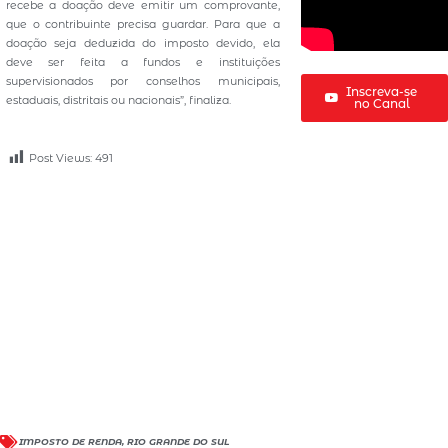
recebe a doação deve emitir um comprovante,
que o contribuinte precisa guardar. Para que a
doação seja deduzida do imposto devido, ela
deve ser feita a fundos e instituições
supervisionados por conselhos municipais,
Inscreva-se
estaduais, distritais ou nacionais”, finaliza.
no Canal
Post Views:
491
IMPOSTO DE RENDA
,
RIO GRANDE DO SUL