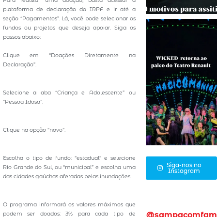
Para realizar uma doação, basta acessar a
plataforma de declaração do IRPF e ir até a
seção “Pagamentos”. Lá, você pode selecionar os
fundos ou projetos que deseja apoiar. Siga os
passos abaixo:
Clique em “Doações Diretamente na
Declaração”.
Selecione a aba “Criança e Adolescente” ou
“Pessoa Idosa”.
Clique na opção “novo”.
Escolha o tipo de fundo: “estadual” e selecione
Siga-nos no
Rio Grande do Sul, ou “municipal” e escolha uma
Instagram
das cidades gaúchas afetadas pelas inundações.
O programa informará os valores máximos que
podem ser doados: 3% para cada tipo de
@sampacomfam