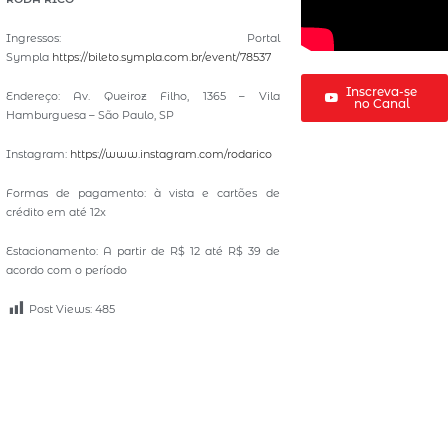
Ingressos: Portal
Sympla
https://bileto.sympla.com.br/event/78537
Inscreva-se
Endereço: Av. Queiroz Filho, 1365 – Vila
no Canal
Hamburguesa – São Paulo, SP
Instagram:
https://www.instagram.com/rodarico
Formas de pagamento: à vista e cartões de
crédito em até 12x
Estacionamento: A partir de R$ 12 até R$ 39 de
acordo com o período
Post Views:
485