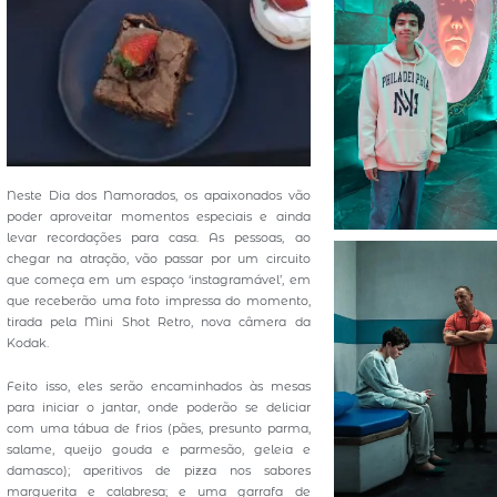
Neste Dia dos Namorados, os apaixonados vão
poder aproveitar momentos especiais e ainda
levar recordações para casa. As pessoas, ao
chegar na atração, vão passar por um circuito
que começa em um espaço ‘instagramável’, em
que receberão uma foto impressa do momento,
tirada pela Mini Shot Retro, nova câmera da
Kodak.
Feito isso, eles serão encaminhados às mesas
para iniciar o jantar, onde poderão se deliciar
com uma tábua de frios (pães, presunto parma,
salame, queijo gouda e parmesão, geleia e
damasco); aperitivos de pizza nos sabores
marguerita e calabresa; e uma garrafa de