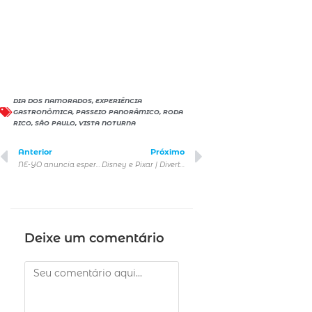
DIA DOS NAMORADOS
,
EXPERIÊNCIA
GASTRONÔMICA
,
PASSEIO PANORÂMICO
,
RODA
RICO
,
SÃO PAULO
,
VISTA NOTURNA
Anterior
Próximo
NE-YO anuncia esperado show solo em São Paulo
Disney e Pixar | Divertida Mente 2 – Ingressos já estão à venda
Deixe um comentário