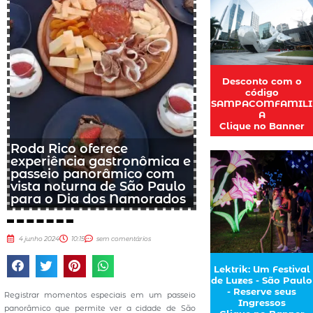
Desconto com o
código
SAMPACOMFAMILI
A
Clique no Banner
Roda Rico oferece
experiência gastronômica e
passeio panorâmico com
vista noturna de São Paulo
para o Dia dos Namorados
4 junho 2024
10:15
sem comentários
Lektrik: Um Festival
de Luzes - São Paulo
- Reserve seus
Registrar momentos especiais em um passeio
Ingressos
panorâmico que permite ver a cidade de São