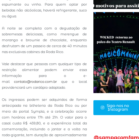
espumante ou vinho. Para quem optar por
bebidas não alcóolicas, haverá refrigerante, suco
ou água.
A noite se completa com a degustação de
sobremesas deliciosas, como merengue de
morango e brownie de chocolate, enquanto
desfrutam de um passeio de cerca de 40 minutos
nas exclusivas cabines da Roda Rico.
Vale destacar que pessoas com qualquer tipo de
restrição alimentar podem enviar essa
informação para o e-
mail
contato@rodarico.com.br
que o local
providenciará um cardápio adaptado.
Os ingressos podem ser adquiridos de forma
antecipada na bilheteria da Roda Rico ou por
Siga-nos no
Instagram
meio do portal Sympla, e a celebração ocorre
com horários entre 17h até 21h. O valor para o
casal custa R$ 459,80, e a experiência total da
comemoração, incluindo o jantar e a volta na
roda-gigante, tem duração de aproximadamente
@sampacomfam