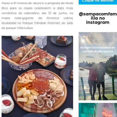
Clique no Banner
Paulo a 91 metros de altura é a proposta da Roda
Rico para os casais celebrarem a data mais
romântica do calendário, dia 12 de junho, na
@sampacomfam
ilia no
maior roda-gigante da América Latina,
instagram
localizada no Parque Cândido Portinari, ao lado
do parque Villa-Lobos.