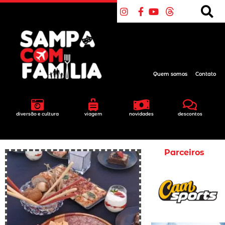
Quem somos
Contato
diversão e cultura
viagem
novidades
descontos
Parceiros