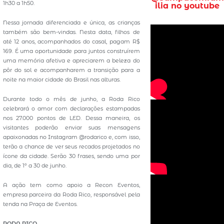
1h30 a 1h50.
ilia no youtube
Nessa jornada diferenciada e única, as crianças
também são bem-vindas. Nesta data, filhos de
até 12 anos, acompanhados do casal, pagam R$
169. É uma oportunidade para juntos construírem
uma memória afetiva e apreciarem a beleza do
pôr do sol e acompanharem a transição para a
noite na maior cidade do Brasil nas alturas.
Durante todo o mês de junho, a Roda Rico
celebrará o amor com declarações estampadas
nos 27.000 pontos de LED. Dessa maneira, os
visitantes poderão enviar suas mensagens
apaixonadas no Instagram @rodarico e, com isso,
terão a chance de ver seus recados projetados no
ícone da cidade. Serão 30 frases, sendo uma por
dia, de 1º a 30 de junho.
A ação tem como apoio a Recon Eventos,
empresa parceira da Roda Rico, responsável pela
tenda na Praça de Eventos.
RODA RICO