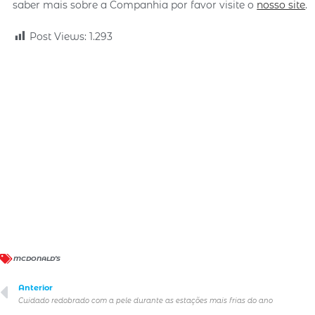
saber mais sobre a Companhia por favor visite o
nosso site
.
Post Views:
1.293
MCDONALD’S
Anterior
Cuidado redobrado com a pele durante as estações mais frias do ano