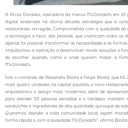
A Arcos Dorados, operadora da marca McDonald’s em 20 pa
digital acelerada na última década, estratégia que a con
restaurantes na região. Comprometida com a qualidade da ex
a tecnologia a favor das pessoas, que vivenciam todos os di
apenas foi possível transformar as necessidades e as for
impulsionou a operação a desenvolver novas soluções e fun
de escolher quando, como e onde querem matar a Fome
McDonald’s.
Sob o comando de Alexandre Blotta e Felipe Blotta, que há
mais quatro unidades na capital paulista, o novo restaur
arquitetônico e design mais modernos, além de apresentar 
para atender 101 pessoas sentadas e o cardápio mantém o
sanduíches e ingredientes de alta qualidade, quiosque de so
Queremos atender a toda comunidade local, sejam morado
forma rápida e com a qualidade McDonald’s”, afirma Blotta