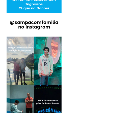
Ingressos
Clique no Banner
@sampacomfamilia
no instagram