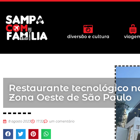
diversão e cultura
viage
Restaurante tecnológico n
Zona Oeste de São Paulo
8 agosto 2023
17:32
um comentário