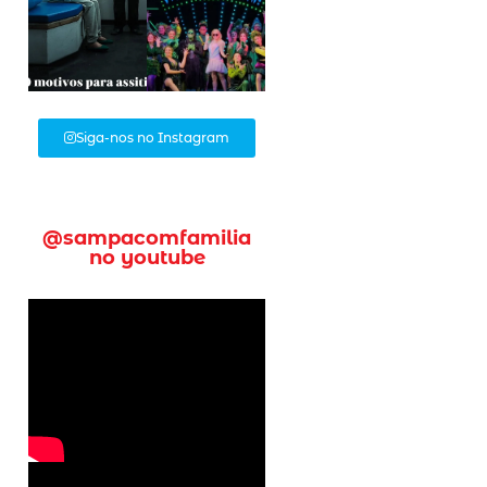
Siga-nos no Instagram
@sampacomfamilia
no youtube