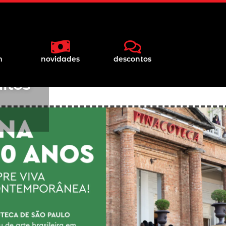
m
novidades
descontos
itos