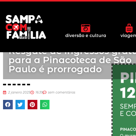
diversão e cultura
viage
Resgate de ingressos gratu
para a Pinacoteca de São
Paulo é prorrogado
2 janeiro 2025
16:39
sem comentários