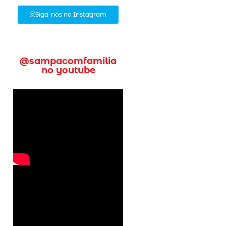
Siga-nos no Instagram
@sampacomfamilia
no youtube