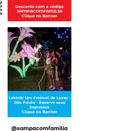
Desconto com o código
SAMPACOMFAMILIA
Clique no Banner
Lektrik: Um Festival de Luzes -
São Paulo - Reserve seus
Ingressos
Clique no Banner
@sampacomfamilia