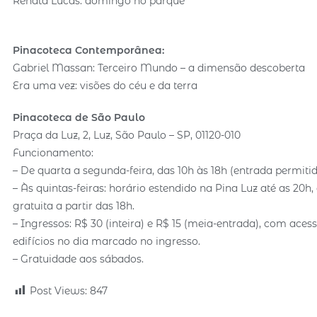
Renata Lucas: domingo no parque
Pinacoteca Contemporânea:
Gabriel Massan: Terceiro Mundo – a dimensão descoberta
Era uma vez: visões do céu e da terra
Pinacoteca de São Paulo
Praça da Luz, 2, Luz, São Paulo – SP, 01120-010
Funcionamento:
– De quarta a segunda-feira, das 10h às 18h (entrada permitid
– Às quintas-feiras: horário estendido na Pina Luz até as 20h
gratuita a partir das 18h.
– Ingressos: R$ 30 (inteira) e R$ 15 (meia-entrada), com acess
edifícios no dia marcado no ingresso.
– Gratuidade aos sábados.
Post Views:
847