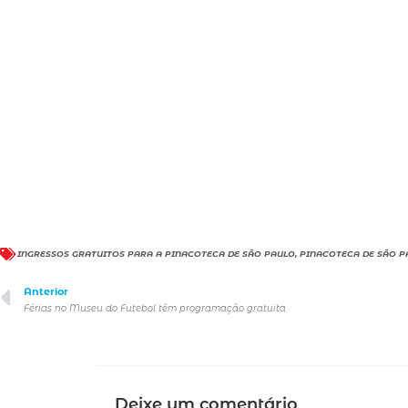
INGRESSOS GRATUITOS PARA A PINACOTECA DE SÃO PAULO
,
PINACOTECA DE SÃO P
Anterior
Férias no Museu do Futebol têm programação gratuita
Deixe um comentário