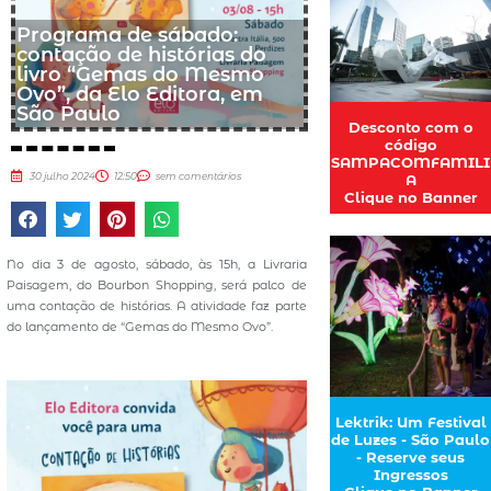
Programa de sábado:
contação de histórias do
livro “Gemas do Mesmo
Ovo”, da Elo Editora, em
São Paulo
Desconto com o
código
SAMPACOMFAMILI
30 julho 2024
12:50
sem comentários
A
Clique no Banner
No dia 3 de agosto, sábado, às 15h, a Livraria
Paisagem, do Bourbon Shopping, será palco de
uma contação de histórias. A atividade faz parte
do lançamento de “Gemas do Mesmo Ovo”.
Lektrik: Um Festival
de Luzes - São Paulo
- Reserve seus
Ingressos