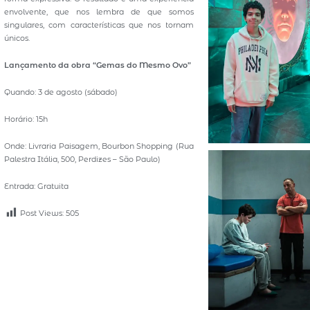
envolvente, que nos lembra de que somos
singulares, com características que nos tornam
únicos.
Lançamento da obra “Gemas do Mesmo Ovo”
Quando: 3 de agosto (sábado)
Horário: 15h
Onde: Livraria Paisagem, Bourbon Shopping (Rua
Palestra Itália, 500, Perdizes – São Paulo)
Entrada: Gratuita
Post Views:
505