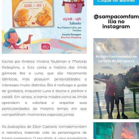
Clique no Banner
@sampacomfam
ilia no
instagram
Escrita por Andrea Viviana Taubman e Marcelo
Pellegrino, o livro conta a história das irmãs
gêmeas Bia e Luna, que são fisicamente
idênticas, mas possuem personalidades e
interesses muito distintos. Bia é notívaga e gosta
de ginástica, enquanto Luna é diurna e prefere o
caratê. Em versos, a trama mostra como as irmãs
aprendem a valorizar e respeitar suas
particularidades, ao mesmo tempo em que
compartilham momentos especiais juntas.
As ilustrações de Elton Caetano complementam
a narrativa, trazendo vida às personagens de
forma expressiva. O resultado é uma experiência