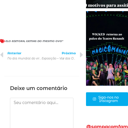
ELO EDITORA
,
GEMAS DO MESMO OVO"
Anterior
Próximo
No dia mundial do vira-lata, PEDIGREE® faz alerta sobre número de cães abandonados no brasil e reforça a importância da adoção responsável
Exposição – Voz dos Oceanos
Deixe um comentário
Siga-nos no
Instagram
@sampacomfam