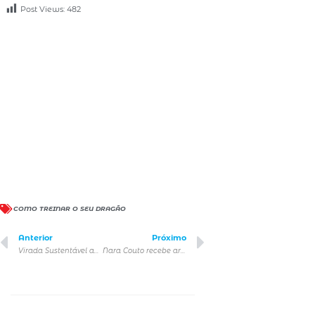
Post Views:
482
COMO TREINAR O SEU DRAGÃO
Anterior
Próximo
Virada Sustentável apresenta exposições inéditas para dar início à programação deste ano em São Paulo
Nara Couto recebe artistas africanos em show na CAIXA Cultural São Paulo