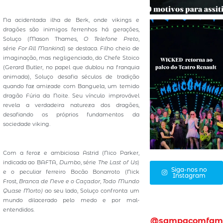
Na acidentada ilha de Berk, onde vikings e
dragões são inimigos ferrenhos há gerações,
Soluço (Mason Thames,
O Telefone Preto
,
série
For All Mankind
) se destaca. Filho cheio de
imaginação, mas negligenciado, do Chefe Stoico
(Gerard Butler, no papel que dublou na franquia
animada), Soluço desafia séculos de tradição
quando faz amizade com Banguela, um temido
dragão Fúria da Noite. Seu vínculo improvável
revela a verdadeira natureza dos dragões,
desafiando os próprios fundamentos da
sociedade viking.
Com a feroz e ambiciosa Astrid (Nico Parker,
indicada ao BAFTA,
Dumbo
, série
The Last of Us
)
Siga-nos no
e o peculiar ferreiro Bocão Bonarroto (Nick
Instagram
Frost,
Branca de Neve e o Caçador
,
Todo Mundo
Quase Morto)
ao seu lado, Soluço confronta um
mundo dilacerado pelo medo e por mal-
entendidos.
@sampacomfam