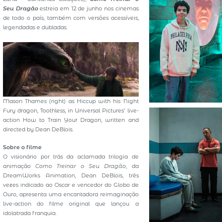
Seu Dragão
estreia em 12 de junho nos cinemas
de todo o país, também com versões acessíveis,
legendadas e dubladas.
Mason Thames (right) as Hiccup with his Night
Fury dragon, Toothless, in Universal Pictures’ live-
action How to Train Your Dragon, written and
directed by Dean DeBlois.
Sobre o filme
O visionário por trás da aclamada trilogia de
animação
Como Treinar o Seu Dragão
, da
DreamWorks Animation, Dean DeBlois, três
vezes indicado ao Oscar e vencedor do Globo de
Ouro, apresenta uma encantadora reimaginação
live-action do filme original que lançou a
idolatrada franquia.