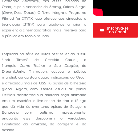
Cantando Estações
), três vezes indicado ao
Oscar, e pelo vencedor do Emmy, Adam Siegel
(
Drive
,
Dose Dupla
). O filme integra o Programa
Filmed for IMAX, que oferece aos cineastas a
tecnologia IMAX para ajudá-los a criar a
Inscreva-se
experiência cinematográfica mais imersiva para
no Canal
o público em todo o mundo.
Inspirada na série de livros best-seller do “New
York Times”, de Cressida Cowell, a
franquia
Como Treinar o Seu Dragão
, da
DreamWorks Animation, cativou o público
mundial, conquistou quatro indicações ao Oscar,
e arrecadou mais de US$ 1,6 bilhão de bilheteria
global. Agora, com efeitos visuais de ponta,
DeBlois transforma sua adorada saga animada
em um espetáculo live-action de tirar o fôlego
que dá vida às aventuras épicas de Soluço e
Banguela com realismo impressionante,
enquanto eles descobrem o verdadeiro
significado da amizade, da coragem e do
destino.