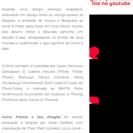
ilia no youtube
Quando uma antiga ameaça reaparece,
colocando em perigo tanto os vikings quanto os
dragões, a amizade de Soluço e Banguela se
torna a chave para forjar um novo futuro. Juntos,
eles devem trilhar o delicado caminho em
direção à paz, ultrapassando os limites de seus
mundos e redefinindo o que significa ser herói e
líder.
O filme também é estrelado por Julian Dennison
(
Deadpool 2
), Gabriel Howell (
Morte. Morte.
Morte.
), Bronwyn James (
Wicked
), Harry
Trevaldwyn (
Smothered
), Ruth Codd (
O Clube da
Meia-Noite
), o indicado ao BAFTA Peter
Serafinowicz (
Guardiões da Galáxia
), e Murray
McArthur (série
Game of Thrones
).
Como Treinar o Seu Dragão
foi escrito,
produzido e dirigido por Dean DeBlois, com
coprodução de Marc Platt (
Wicked
,
La La Land –