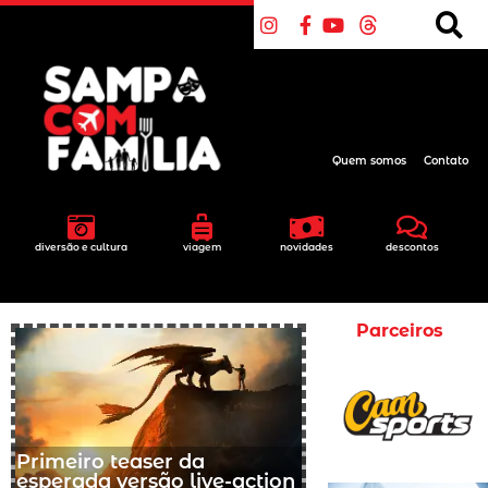
Quem somos
Contato
diversão e cultura
viagem
novidades
descontos
Parceiros
Primeiro teaser da
esperada versão live-action