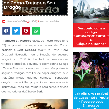
de Como Treinar o Seu
Dragão
19 novembro 2024
19:38
sem comentários
Desconto com o
código
SAMPACOMFAMILI
A
A
Universal Pictures
divulgou nesta terça-feira
Clique no Banner
(19) o primeiro e esperado teaser de
Como
Treinar o Seu Dragão
(How To Train Your
Dragon)
, live-action da animação de sucesso
lançada em 2010. Ambientado no mundo dos
vikings e dragões, a aventura acompanha Soluço
(Mason Thames) – um jovem que não pretende
seguir a tradição familiar de caçar dragões. Sua
trajetória muda quando conhece Banguela,
dragão que vai lhe proporcionar uma amizade
improvável, mas que mudará para sempre a vida
dos moradores da Ilha de Berk.
Lektrik: Um Festival
de Luzes - São Paulo
- Reserve seus
Ingressos