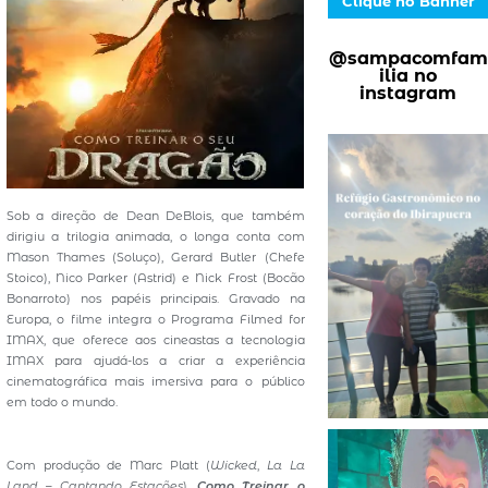
Clique no Banner
@sampacomfam
ilia no
instagram
Sob a direção de Dean DeBlois, que também
dirigiu a trilogia animada, o longa conta com
Mason Thames (Soluço), Gerard Butler (Chefe
Stoico), Nico Parker (Astrid) e Nick Frost (Bocão
Bonarroto) nos papéis principais. Gravado na
Europa, o filme integra o Programa Filmed for
IMAX, que oferece aos cineastas a tecnologia
IMAX para ajudá-los a criar a experiência
cinematográfica mais imersiva para o público
em todo o mundo.
Com produção de Marc Platt (
Wicked
,
La La
Land – Cantando Estações
),
Como Treinar o