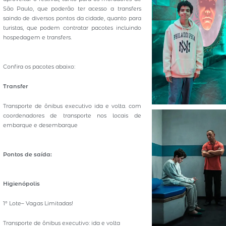
São Paulo, que poderão ter acesso a transfers
saindo de diversos pontos da cidade, quanto para
turistas, que podem contratar pacotes incluindo
hospedagem e transfers.
Confira os pacotes abaixo:
Transfer
Transporte de ônibus executivo ida e volta. com
coordenadores de transporte nos locais de
embarque e desembarque
Pontos de saída:
Higienópolis
1º Lote– Vagas Limitadas!
Transporte de ônibus executivo: ida e volta