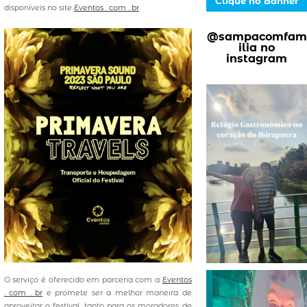
Clique no Banner
disponíveis no site
Eventos . com . br
@sampacomfam
ilia no
instagram
O serviço é oferecido em parceria com a
Eventos
. com . br
e promete ser a melhor maneira de
aproveitar o festival, tanto para os moradores de