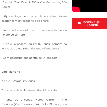
(Avenida Zaki Narchi, 500 – Vila Guilherme, São
Paulo).
• Apresentação no ponto de encontro deverá
ocorrer com antecedência de 1 hora.
Inscreva-se
no Canal
• Retorno: De acordo com o horário selecionado
no ato da compra.
• O veículo poderá realizar 02 (duas) paradas ao
longo do trajeto (Vila Mariana e Congonhas).
• Com desembarque dentro de Interlagos!
Vila Mariana
1º Lote – Vagas Limitadas!
Transporte de ônibus executivo: ida e volta
• Ponto de encontro: Hotel Pulman – Vila
Mariana (Rua Joenville, 524 – Vila Mariana, São