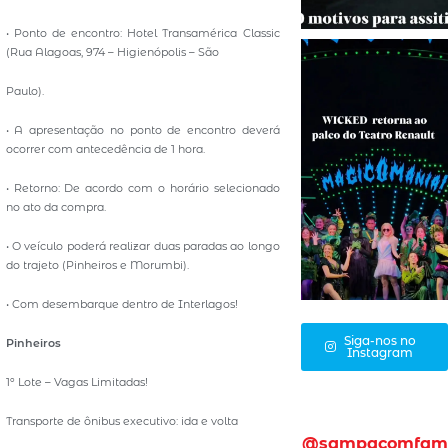
• Ponto de encontro: Hotel Transamérica Classic
(Rua Alagoas, 974 – Higienópolis – São
Paulo).
• A apresentação no ponto de encontro deverá
ocorrer com antecedência de 1 hora.
• Retorno: De acordo com o horário selecionado
no ato da compra.
• O veículo poderá realizar duas paradas ao longo
do trajeto (Pinheiros e Morumbi).
• Com desembarque dentro de Interlagos!
Siga-nos no
Pinheiros
Instagram
1º Lote – Vagas Limitadas!
Transporte de ônibus executivo: ida e volta
@sampacomfam