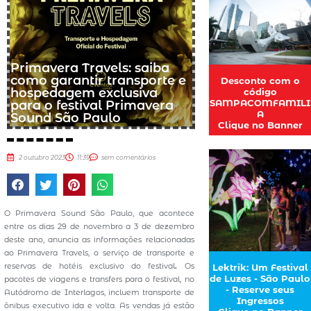
Primavera Travels: saiba
como garantir transporte e
Desconto com o
hospedagem exclusiva
código
SAMPACOMFAMILI
para o festival Primavera
A
Sound São Paulo
Clique no Banner
2 outubro 2023
11:39
sem comentários
O Primavera Sound São Paulo, que acontece
entre os dias 29 de novembro a 3 de dezembro
deste ano, anuncia as informações relacionadas
ao Primavera Travels, o serviço de transporte e
reservas de hotéis exclusivo do festival
.
Os
Lektrik: Um Festival
de Luzes - São Paulo
pacotes de viagens e transfers para o festival, no
- Reserve seus
Autódromo de Interlagos, incluem transporte de
Ingressos
ônibus executivo ida e volta. As vendas já estão