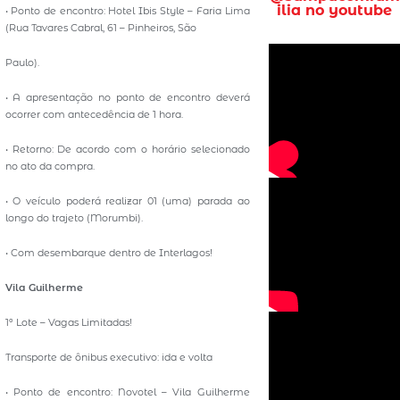
ilia no youtube
• Ponto de encontro: Hotel Ibis Style – Faria Lima
(Rua Tavares Cabral, 61 – Pinheiros, São
Paulo).
• A apresentação no ponto de encontro deverá
ocorrer com antecedência de 1 hora.
• Retorno: De acordo com o horário selecionado
no ato da compra.
• O veículo poderá realizar 01 (uma) parada ao
longo do trajeto (Morumbi).
• Com desembarque dentro de Interlagos!
Vila Guilherme
1º Lote – Vagas Limitadas!
Transporte de ônibus executivo: ida e volta
• Ponto de encontro: Novotel – Vila Guilherme