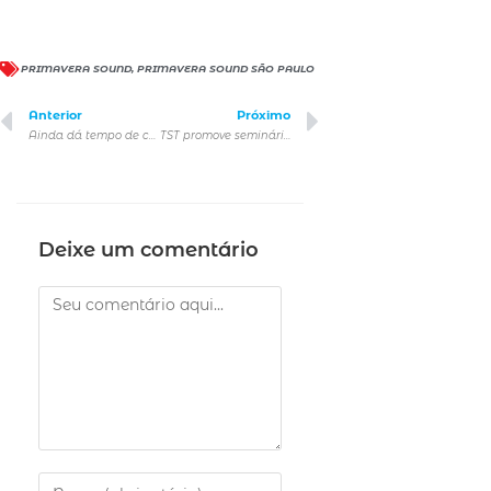
PRIMAVERA SOUND
,
PRIMAVERA SOUND SÃO PAULO
Anterior
Próximo
Ainda dá tempo de curtir a Turnê do The Weeknd no Brasil!
TST promove seminário para debater trabalhos invisibilizados, como doméstico e de cuidado
Deixe um comentário