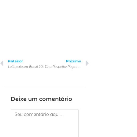
Anterior
Próximo
Lollapalooza Brasil 2025 anuncia line-up dividido por dia
Tina Respeito: Peça teatral revela elenco que estreia em outubro, em São Paulo
Deixe um comentário