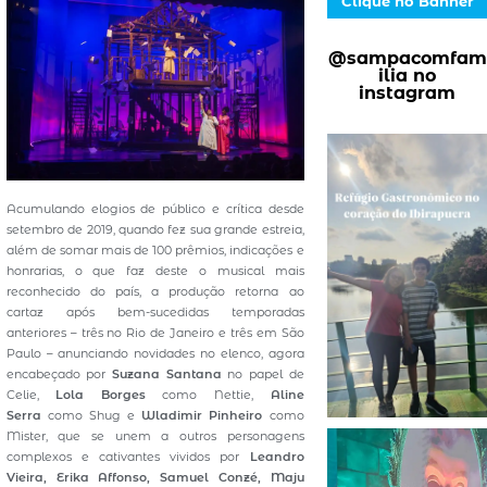
Clique no Banner
@sampacomfam
ilia no
instagram
Acumulando elogios de público e crítica desde
setembro de 2019, quando fez sua grande estreia,
além de somar mais de 100 prêmios, indicações e
honrarias, o que faz deste o musical mais
reconhecido do país, a produção retorna ao
cartaz após bem-sucedidas temporadas
anteriores – três no Rio de Janeiro e três em São
Paulo – anunciando novidades no elenco, agora
encabeçado por
Suzana Santana
no papel de
Celie,
Lola Borges
como Nettie,
Aline
Serra
como Shug e
Wladimir Pinheiro
como
Mister, que se unem a outros personagens
complexos e cativantes vividos por
Leandro
Vieira, Erika Affonso, Samuel Conzé, Maju