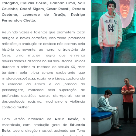
Tatagiba, Claudia Noemi, Hannah Lima, Vall
Coutinho, André Sigom, Cesar Rocafi, Renato
Caetano, Leonardo de Araújo, Rodrigo
Fernando
e
Chelle.
Reunindo vozes e talentos que prometem tocar
antigos e novos corações, inspirando profundas
reflexões, a produção se destaca não apenas pela
história comovente, ao narrar a trajetória de
Celie, uma mulher negra que enfrenta
adversidades e desafios no sul dos Estados Unidos
durante a primeira metade do século XX, mas
também pela trilha sonora exuberante que
mistura
gospel, jazz, ragtime e blues
, capturando
a essência da época e da jornada da
personagem, marcada pela superação de
profundas questões sociais atemporais como
desigualdade, racismo, machismo e violência
contra a mulher.
Com versão brasileira de
Artur Xexéo
, o
espetáculo, com produção geral de
Eduardo
Bakr
, teve a direção musical assinada por Tony