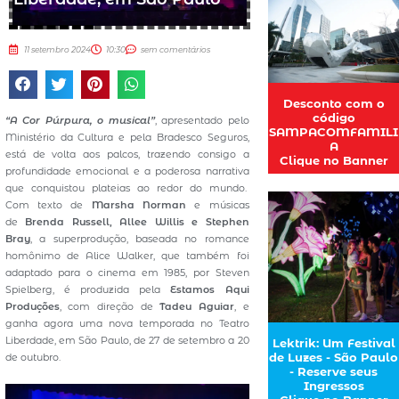
11 setembro 2024
10:30
sem comentários
Desconto com o
código
“A Cor Púrpura, o musical”
, apresentado pelo
SAMPACOMFAMILI
Ministério da Cultura e pela Bradesco Seguros,
A
está de volta aos palcos, trazendo consigo a
Clique no Banner
profundidade emocional e a poderosa narrativa
que conquistou plateias ao redor do mundo.
Com texto de
Marsha Norman
e
músicas
de
Brenda Russell, Allee Willis e Stephen
Bray
, a superprodução, baseada no romance
homônimo de Alice Walker, que também foi
adaptado para o cinema em 1985, por Steven
Spielberg, é produzida pela
Estamos Aqui
Produções
, com direção de
Tadeu Aguiar
, e
ganha agora uma nova temporada no Teatro
Liberdade, em São Paulo, de 27 de setembro a 20
Lektrik: Um Festival
de Luzes - São Paulo
de outubro.
- Reserve seus
Ingressos