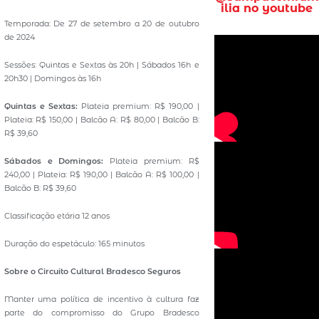
ilia no youtube
Temporada: De 27 de setembro a 20 de outubro
de 2024
Sessões: Quintas e Sextas às 20h | Sábados 16h e
20h30 | Domingos às 16h
Quintas e Sextas:
Plateia premium: R$ 190,00 |
Plateia: R$ 150,00 | Balcão A: R$ 80,00 | Balcão B:
R$ 39,60
Sábados e Domingos:
Plateia premium: R$
240,00 | Plateia: R$ 190,00 | Balcão A: R$ 100,00 |
Balcão B: R$ 39,60
Classificação etária 12 anos
Duração do espetáculo: 165 minutos
Sobre o Circuito Cultural Bradesco Seguros
Manter uma política de incentivo à cultura faz
parte do compromisso do Grupo Bradesco