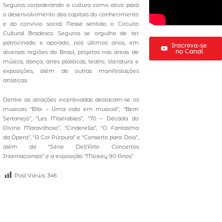
Seguros considerando a cultura como ativo para
o desenvolvimento dos capitais do conhecimento
e do convívio social. Nesse sentido, o Circuito
Cultural Bradesco Seguros se orgulha de ter
patrocinado e apoiado, nos últimos anos, em
Inscreva-se
no Canal
diversas regiões do Brasil, projetos nas áreas de
música, dança, artes plásticas, teatro, literatura e
exposições, além de outras manifestações
artísticas.
Dentre as atrações incentivadas destacam-se os
musicais “Bibi – Uma vida em musical”, “Bem
Sertanejo”, “Les Misérables”, “70 – Década do
Divino Maravilhoso”, “Cinderella”, “O Fantasma
da Ópera”, “A Cor Púrpura” e “Conserto para Dois”,
além da “Série Dell’Arte Concertos
Internacionais” e a exposição “Mickey 90 Anos”.
Post Views:
346