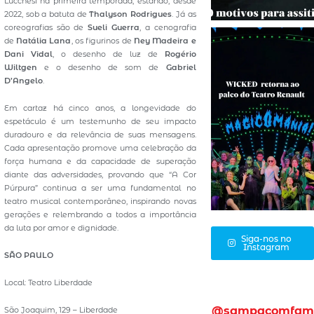
Lucchesi na primeira temporada, estando, desde
2022, sob a batuta de
Thalyson Rodrigues
. Já as
coreografias são de
Sueli Guerra
, a cenografia
de
Natália Lana
, os figurinos de
Ney Madeira e
Dani Vidal
, o desenho de luz de
Rogério
Wiltgen
e o desenho de som de
Gabriel
D’Angelo
.
Em cartaz há cinco anos, a longevidade do
espetáculo é um testemunho de seu impacto
duradouro e da relevância de suas mensagens.
Cada apresentação promove uma celebração da
força humana e da capacidade de superação
diante das adversidades, provando que “A Cor
Púrpura” continua a ser uma fundamental no
teatro musical contemporâneo, inspirando novas
gerações e relembrando a todos a importância
da luta por amor e dignidade.
Siga-nos no
Instagram
SÃO PAULO
Local: Teatro Liberdade
@sampacomfam
São Joaquim, 129 – Liberdade