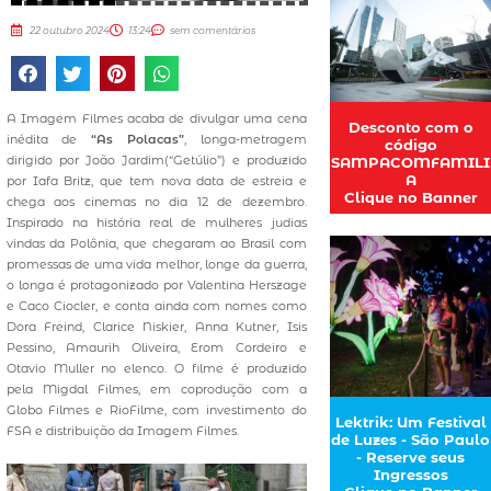
22 outubro 2024
13:24
sem comentários
A Imagem Filmes acaba de divulgar uma cena
Desconto com o
inédita de
“As Polacas”
, longa-metragem
código
dirigido por João Jardim(“Getúlio”) e produzido
SAMPACOMFAMILI
A
por Iafa Britz, que tem nova data de estreia e
Clique no Banner
chega aos cinemas no dia 12 de dezembro.
Inspirado na história real de mulheres judias
vindas da Polônia, que chegaram ao Brasil com
promessas de uma vida melhor, longe da guerra,
o longa é protagonizado por Valentina Herszage
e Caco Ciocler, e conta ainda com nomes como
Dora Freind, Clarice Niskier, Anna Kutner, Isis
Pessino, Amaurih Oliveira, Erom Cordeiro e
Otavio Muller no elenco. O filme é produzido
pela Migdal Filmes, em coprodução com a
Globo Filmes e RioFilme, com investimento do
Lektrik: Um Festival
FSA e distribuição da Imagem Filmes.
de Luzes - São Paulo
- Reserve seus
Ingressos