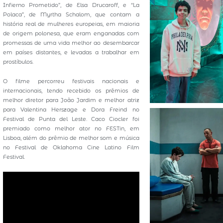
Infierno Prometido”, de Elsa Drucaroff, e “La
Polaca”, de Myrtha Schalom, que contam a
história real de mulheres europeias, em maioria
de origem polonesa, que eram enganadas com
promessas de uma vida melhor ao desembarcar
em países distantes, e levadas a trabalhar em
prostíbulos.
O filme percorreu festivais nacionais e
internacionais, tendo recebido os prêmios de
melhor diretor para João Jardim e melhor atriz
para Valentina Herszage e Dora Freind no
Festival de Punta del Leste. Caco Ciocler foi
premiado como melhor ator no FESTin, em
Lisboa, além do prêmio de melhor som e música
no Festival de Oklahoma Cine Latino Film
Festival.