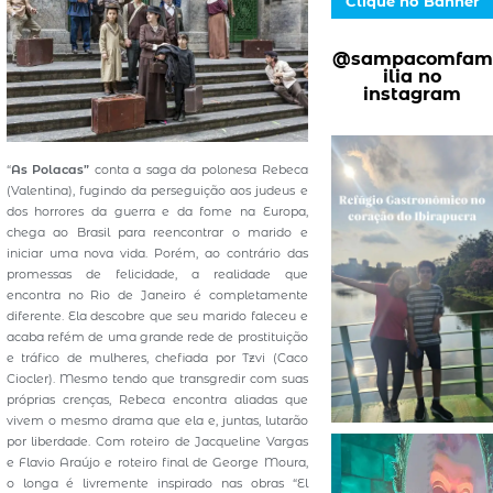
Clique no Banner
@sampacomfam
ilia no
instagram
“
As Polacas”
conta a saga da polonesa Rebeca
(Valentina), fugindo da perseguição aos judeus e
dos horrores da guerra e da fome na Europa,
chega ao Brasil para reencontrar o marido e
iniciar uma nova vida. Porém, ao contrário das
promessas de felicidade, a realidade que
encontra no Rio de Janeiro é completamente
diferente. Ela descobre que seu marido faleceu e
acaba refém de uma grande rede de prostituição
e tráfico de mulheres, chefiada por Tzvi (Caco
Ciocler). Mesmo tendo que transgredir com suas
próprias crenças, Rebeca encontra aliadas que
vivem o mesmo drama que ela e, juntas, lutarão
por liberdade. Com roteiro de Jacqueline Vargas
e Flavio Araújo e roteiro final de George Moura,
o longa é livremente inspirado nas obras “El