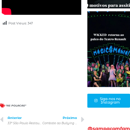
Post Views:
347
Siga-nos no
Instagram
"AS POLACAS"
Anterior
Próximo
33ª São Paulo Restaurant Week inicia incentivando os mais de 180 participantes a valorizar a culinária regional
Combate ao Bullying na Escola: Construindo um ambiente saudável para todos
@sampacomfam