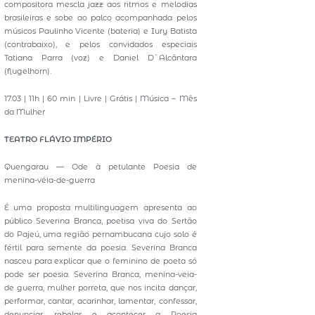
compositora mescla jazz aos ritmos e melodias
brasileiras e sobe ao palco acompanhada pelos
músicos Paulinho Vicente (bateria) e Iury Batista
(contrabaixo), e pelos convidados especiais
Tatiana Parra (voz) e Daniel D`Alcântara
(flugelhorn).
17.03 | 11h | 60 min | Livre | Grátis | Música – Mês
da Mulher
TEATRO FLÁVIO IMPÉRIO
Quengarau — Ode à petulante Poesia de
menina-véia-de-guerra
É uma proposta multilinguagem apresenta ao
público Severina Branca, poetisa viva do Sertão
do Pajeú, uma região pernambucana cujo solo é
fértil para semente da poesia. Severina Branca
nasceu para explicar que o feminino de poeta só
pode ser poesia. Severina Branca, menina-veia-
de guerra, mulher porreta, que nos incita dançar,
performar, cantar, acarinhar, lamentar, confessar,
denunciar, rebelar e acontecer a Poesia