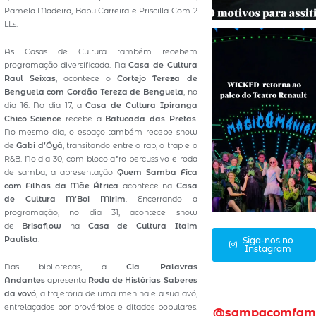
Pamela Madeira, Babu Carreira e Priscilla Com 2
LLs.
As Casas de Cultura também recebem
programação diversificada. Na
Casa de Cultura
Raul Seixas
, acontece o
Cortejo Tereza de
Benguela com Cordão Tereza de Benguela
, no
dia 16. No dia 17, a
Casa de Cultura Ipiranga
Chico Science
recebe a
Batucada das Pretas
.
No mesmo dia, o espaço também recebe show
de
Gabi d’Óyá
, transitando entre o rap, o trap e o
R&B. No dia 30, com bloco afro percussivo e roda
de samba, a apresentação
Quem Samba Fica
com Filhas da Mãe África
acontece na
Casa
de Cultura M’Boi Mirim
. Encerrando a
programação, no dia 31, acontece show
de
Brisaflow
na
Casa de Cultura Itaim
Paulista
.
Siga-nos no
Instagram
Nas bibliotecas, a
Cia Palavras
Andantes
apresenta
Roda de Histórias Saberes
da vovó
, a trajetória de uma menina e a sua avó,
entrelaçados por provérbios e ditados populares.
@sampacomfam