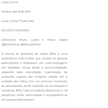
Gaby Gama
Horário: das 13 às 20hs
Local: Vitrine Multimídia
OFICINA GRATUITA
Oficineiros: Bruno Lotelli e Manu Sobral
(@graofilmes, @ilheusofilme)
A oficina de produção de vídeos 360o é uma
experiência mão-à-obra que conduz as pessoas
participantes a realizarem um curta-metragem
em realidade virtual, desde a conceitualização,
passando pela roteirização, organização de
produção, captura das imagens, edição até a
exibição dos vídeos. Em um primeiro momento,
as participantes serão expostas às tecnologias e
narrativas 360o mais inovadoras disponíveis e, na
sequência, serão estimuladas a organizarem-se
em grupos para produzir.