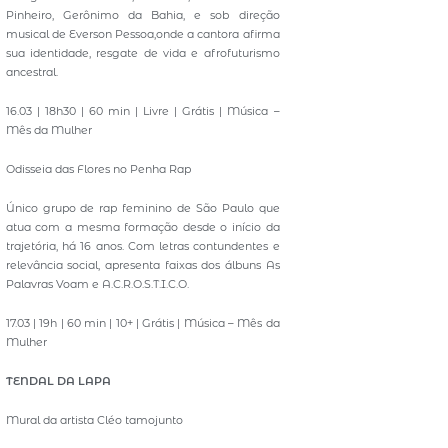
Pinheiro, Gerônimo da Bahia, e sob direção
musical de Everson Pessoa,onde a cantora afirma
sua identidade, resgate de vida e afrofuturismo
ancestral.
16.03 | 18h30 | 60 min | Livre | Grátis | Música –
Mês da Mulher
Odisseia das Flores no Penha Rap
Único grupo de rap feminino de São Paulo que
atua com a mesma formação desde o início da
trajetória, há 16 anos. Com letras contundentes e
relevância social, apresenta faixas dos álbuns As
Palavras Voam e A.C.R.O.S.T.I.C.O.
17.03 | 19h | 60 min | 10+ | Grátis | Música – Mês da
Mulher
TENDAL DA LAPA
Mural da artista Cléo tamojunto