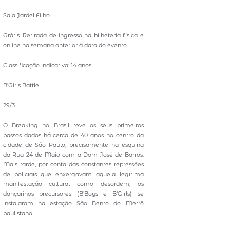
Sala Jardel Filho
Grátis. Retirada de ingresso na bilheteria física e
online na semana anterior à data do evento.
Classificação indicativa: 14 anos
B’Girls Battle
29/3
O Breaking no Brasil teve os seus primeiros
passos dados há cerca de 40 anos no centro da
cidade de São Paulo, precisamente na esquina
da Rua 24 de Maio com a Dom José de Barros.
Mais tarde, por conta das constantes repressões
de policiais que enxergavam aquela legítima
manifestação cultural como desordem, os
dançarinos precursores (B’Boys e B’Girls) se
instalaram na estação São Bento do Metrô
paulistano.