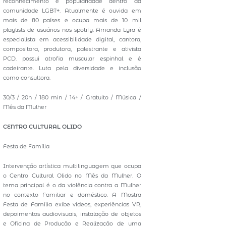
reconhecimento e popularidade dentro da
comunidade LGBT+. Atualmente é ouvida em
mais de 80 países e ocupa mais de 10 mil
playlists de usuários nos spotify. Amanda Lyra é
especialista em acessibilidade digital, cantora,
compositora, produtora, palestrante e ativista
PCD. possui atrofia muscular espinhal e é
cadeirante. Luta pela diversidade e inclusão
como consultora.
30/3 / 20h / 180 min / 14+ / Gratuito / Música /
Mês da Mulher
CENTRO CULTURAL OLIDO
Festa de Família
Intervenção artística multilinguagem que ocupa
o Centro Cultural Olido no Mês da Mulher. O
tema principal é o da violência contra a Mulher
no contexto Familiar e doméstico. A Mostra
Festa de Família exibe vídeos, experiências VR,
depoimentos audiovisuais, instalação de objetos
e Oficina de Produção e Realização de uma