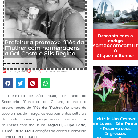
Desconto com o
código
Prefeitura promove Mês da
SAMPACOMFAMILI
Mulher com homenagens
A
a Gal Costa e Elis Regina
Clique no Banner
7 março 2024
09:52
sem comentários
A Prefeitura de São Paulo, por meio da
Secretaria Municipal de Cultura, anuncia a
programação do
Mês da Mulher
. Ao longo de
todo o mês de março, os equipamentos culturais
Lektrik: Um Festival
da pasta trazem programação liderada por
de Luzes - São Paulo
mulheres, com shows de
Negra Li, Filipe Catto,
- Reserve seus
Heloá, Brisa Flow
, atrações de dança e comédia
Ingressos
stand up, entre outras.