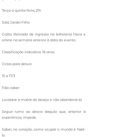
Terça a quinta-feira, 21h
Sala Jardel Filho
Grátis. Retirada de ingresso na bilheteria física e
online na semana anterior à data do evento.
Classificação indicativa: 16 anos
Ciclos para desvio
15 a 17/3
Não caber.
Localizar a matriz do desejo e não abandoná-la.
Seguir rumo ao desvio daquilo que, anterior à
experiência, impede.
Saber, no coração, como ocupar o mundo e fazê-
lo.