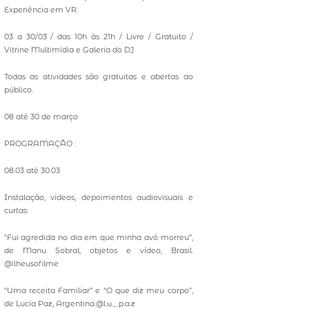
Experiência em VR.
03 a 30/03 / das 10h às 21h / Livre / Gratuito /
Vitrine Multimídia e Galeria do DJ
Todas as atividades são gratuitas e abertas ao
público.
08 até 30 de março
PROGRAMAÇÃO :
08.03 até 30.03
Instalação, vídeos, depoimentos audiovisuais e
curtas:
“Fui agredida no dia em que minha avó morreu”,
de Manu Sobral, objetos e vídeo, Brasil.
@ilheusofilme
“Uma receita Familiar” e “O que diz meu corpo”,
de Lucía Paz, Argentina.@l.u._.p.a.z