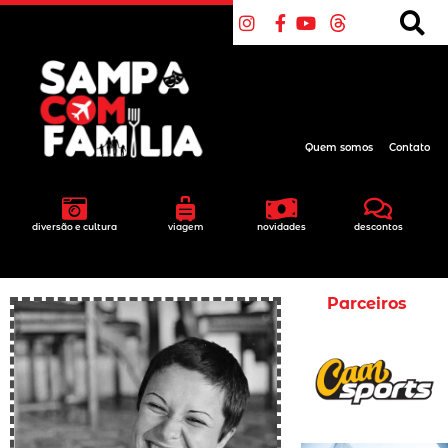
Quem somos
Contato
diversão e cultura
viagem
novidades
descontos
Parceiros