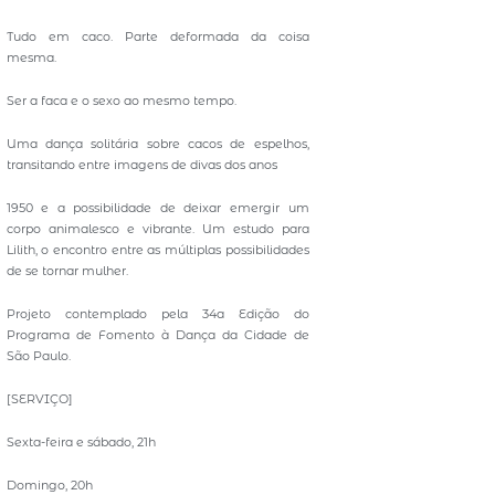
Tudo em caco. Parte deformada da coisa
mesma.
Ser a faca e o sexo ao mesmo tempo.
Uma dança solitária sobre cacos de espelhos,
transitando entre imagens de divas dos anos
1950 e a possibilidade de deixar emergir um
corpo animalesco e vibrante. Um estudo para
Lilith, o encontro entre as múltiplas possibilidades
de se tornar mulher.
Projeto contemplado pela 34a Edição do
Programa de Fomento à Dança da Cidade de
São Paulo.
[SERVIÇO]
Sexta-feira e sábado, 21h
Domingo, 20h