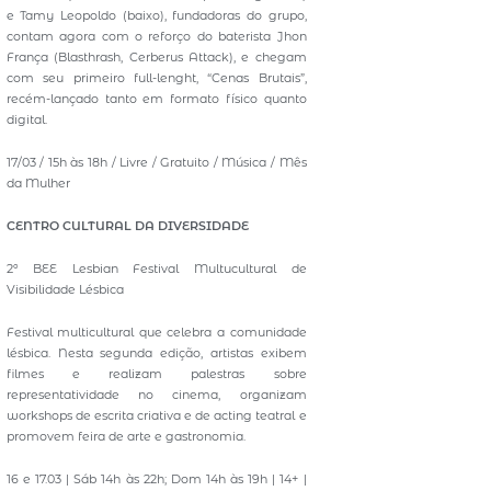
e Tamy Leopoldo (baixo), fundadoras do grupo,
contam agora com o reforço do baterista Jhon
França (Blasthrash, Cerberus Attack), e chegam
com seu primeiro full-lenght, “Cenas Brutais”,
recém-lançado tanto em formato físico quanto
digital.
17/03 / 15h às 18h / Livre / Gratuito / Música / Mês
da Mulher
CENTRO CULTURAL DA DIVERSIDADE
2º BEE Lesbian Festival Multucultural de
Visibilidade Lésbica
Festival multicultural que celebra a comunidade
lésbica. Nesta segunda edição, artistas exibem
filmes e realizam palestras sobre
representatividade no cinema, organizam
workshops de escrita criativa e de acting teatral e
promovem feira de arte e gastronomia.
16 e 17.03 | Sáb 14h às 22h; Dom 14h às 19h | 14+ |