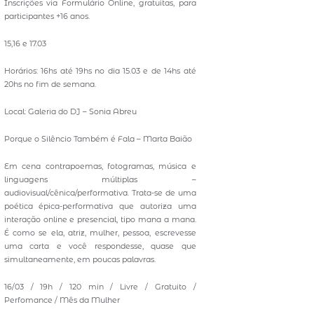
Inscrições via Formulário Online, gratuitas, para
participantes +16 anos.
15,16 e 17.03
Horários: 16hs até 19hs no dia 15.03 e de 14hs até
20hs no fim de semana.
Local: Galeria do DJ – Sonia Abreu
Porque o Silêncio Também é Fala – Marta Baião
Em cena contrapoemas, fotogramas, música e
linguagens múltiplas –
audiovisual/cênica/performativa. Trata-se de uma
poética épica-performativa que autoriza uma
interação online e presencial, tipo mana a mana.
É como se ela, atriz, mulher, pessoa, escrevesse
uma carta e você respondesse, quase que
simultaneamente, em poucas palavras.
16/03 / 19h / 120 min / Livre / Gratuito /
Perfomance / Mês da Mulher