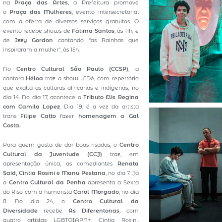
na
Praça das Artes
, a Prefeitura promove
o
Praça das Mulheres
, evento intersecretarial
com a oferta de diversos serviços gratuitos. O
evento recebe shows de
Fátima Santos
, às 11h, e
de
Izzy Gordon
cantando “as Rainhas que
inspiraram a mulher”, às 15h.
No
Centro Cultural São Paulo (CCSP)
, a
cantora
Héloa
traz o show yIDé, com repertório
que exalta as culturas africanas e indígenas, no
dia 14. No dia 17, acontece o
Tributo Elis Regina
com Camila Lopez
. Dia 19, é a vez da artista
trans
Filipe Catto
fazer
homenagem a Gal
Costa.
Para quem gosta de dar boas risadas, o
Centro
Cultural da Juventude (CCJ)
traz, em
apresentação única, as comediantes
Renata
Said, Cintia Rosini e Manu Pestana
, no dia 7. Já
o
Centro Cultural da Penha
apresenta a Sexta
do Riso com a humorista
Carol Morgado
, no dia
8. No dia 24, o
Centro Cultural da
Diversidade
recebe
As Diferentonas
, com
quatro artistas LGBTQIAPN+: Cíntia Rosini,