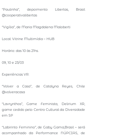
“Paulinha”, depoimento Libertas, Brasil
@cooperativalibertas
“Vigília”, de Maria Magdalena Maloberti
Local: Vitrine Multimídia – HUB
Horário: das 10 às 21hs.
09, 10 e 23/03
Experiências VR:
“Volver a Casa”, de Catalyna Reyes, Chile
@volveracasa
“Lavrynthos”, Game Feminista, Delirium XR,
game cedido pelo Centro Cultural da Diversidade
em SP
“Labirinto Feminino”, de Gaby Gama,Brasil – será
acompanhado da Performance NÚPCIAS, de