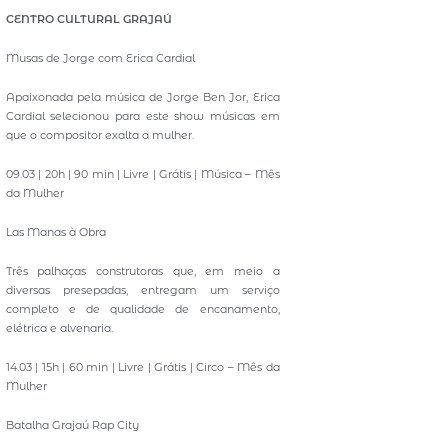
CENTRO CULTURAL GRAJAÚ
Musas de Jorge com Erica Cardial
Apaixonada pela música de Jorge Ben Jor, Erica
Cardial selecionou para este show músicas em
que o compositor exalta a mulher.
09.03 | 20h | 90 min | Livre | Grátis | Música – Mês
da Mulher
Las Manas à Obra
Três palhaças construtoras que, em meio a
diversas presepadas, entregam um serviço
completo e de qualidade de encanamento,
elétrica e alvenaria.
14.03 | 15h | 60 min | Livre | Grátis | Circo – Mês da
Mulher
Batalha Grajaú Rap City