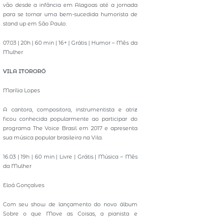
vão desde a infância em Alagoas até a jornada
para se tornar uma bem-sucedida humorista de
stand up em São Paulo.
07.03 | 20h | 60 min | 16+ | Grátis | Humor – Mês da
Mulher
VILA ITORORÓ
Marília Lopes
A cantora, compositora, instrumentista e atriz
ficou conhecida popularmente ao participar do
programa The Voice Brasil em 2017 e apresenta
sua música popular brasileira na Vila.
16.03 | 19h | 60 min | Livre | Grátis | Música – Mês
da Mulher
Eloá Gonçalves
Com seu show de lançamento do novo álbum
Sobre o que Move as Coisas, a pianista e