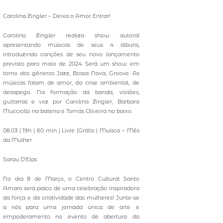
Carolina Zingler – Deixa o Amor Entrar!
Carolina Zingler realiza show autoral
apresentando músicas de seus 4 álbuns,
introduzindo canções de seu novo lançamento
previsto para maio de 2024. Será um show em
torno dos gêneros Jazz, Bossa Nova, Groove. As
músicas falam de amor, da crise ambiental, de
desapego. Na formação da banda, violões,
guitarras e voz por Carolina Zingler, Barbara
Mucciollo na bateria e Tomás Oliveira no baixo.
08.03 | 19h | 60 min | Livre |Grátis | Muisca – Mês
da Mulher
Sarau D’Elas
No dia 8 de Março, o Centro Cultural Santo
Amaro será palco de uma celebração inspiradora
da força e da criatividade das mulheres! Junte-se
a nós para uma jornada única de arte e
empoderamento no evento de abertura da