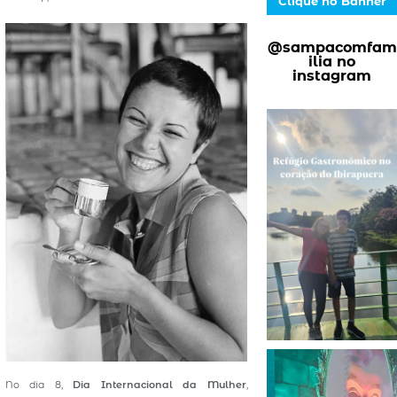
Clique no Banner
@sampacomfam
ilia no
instagram
No dia 8,
Dia Internacional da Mulher
,