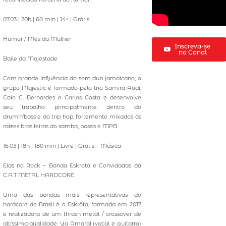
07.03 | 20h | 60 min | 14+ | Grátis
Humor / Mês da Mulher
Inscreva-se
no Canal
Baile da Majestade
Com grande influência do som dub jamaicano, o
grupo Majestic é formado pelo trio Samira Audi,
Caio C. Bernardes e Carlos Costa e desenvolve
seu trabalho principalmente dentro do
drum’n’bass e do trip hop, fortemente mixados às
raízes brasileiras do samba, bossa e MPB.
16.03 | 18h | 180 min | Livre | Grátis – Música
Elas no Rock – Banda Eskrota e Convidadas da
C.A.T METAL HARDCORE
Uma das bandas mais representativas do
hardcore do Brasil é o Eskröta, formada em 2017
e realizadora de um thrash metal / crossover de
altíssima qualidade. Ya Amaral (vocal e guitarra)