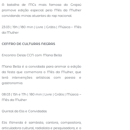
A batalha de MCs mais famosa do Grajaú
promove edição especial pelo Mês da Mulher
convidando minas atuantes do rap nacional.
23.03 | 19h | 180 min | Livre | Grátis | Música – Mês
da Mulher
CENTRO DE CULTURAS NEGRAS
Encontro Delas CCN com Mana Bella
Mana Bella é a convidada para animar a edição
da festa que comemora o Mês da Mulher, que
terá intervenções artísticas com poesia e
gastronomia.
08.03 | 15h e 17h | 180 min | Livre | Grátis | Música –
Mês da Mulher
Quintal da Elis e Convidadas
Elis Almeida é sambista, cantora, compositora,
articuladora cultural, radialista e pesquisadora, e o