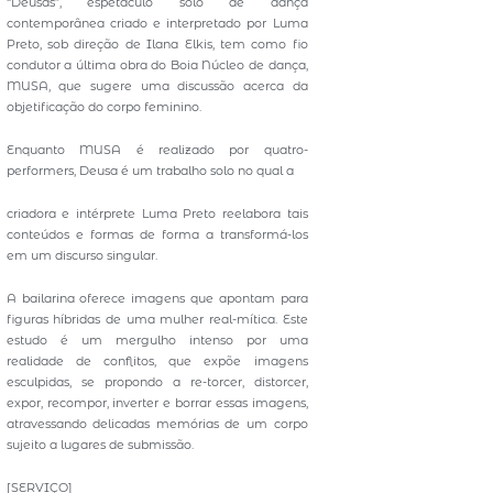
“Deusas”, espetáculo solo de dança
contemporânea criado e interpretado por Luma
Preto, sob direção de Ilana Elkis, tem como fio
condutor a última obra do Boia Núcleo de dança,
MUSA, que sugere uma discussão acerca da
objetificação do corpo feminino.
Enquanto MUSA é realizado por quatro-
performers, Deusa é um trabalho solo no qual a
criadora e intérprete Luma Preto reelabora tais
conteúdos e formas de forma a transformá-los
em um discurso singular.
A bailarina oferece imagens que apontam para
figuras híbridas de uma mulher real-mítica. Este
estudo é um mergulho intenso por uma
realidade de conflitos, que expõe imagens
esculpidas, se propondo a re-torcer, distorcer,
expor, recompor, inverter e borrar essas imagens,
atravessando delicadas memórias de um corpo
sujeito a lugares de submissão.
[SERVIÇO]