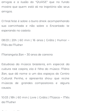
amigas e a ilusão do “QUASE” que no fundo
mostra que quem está ali na trajetória são seus
amigos.
O final feliz é sobre o burro shrek acompanhando
sua caminhada e não sobre o Encantado te
esperando no castelo.
08.03 | 20h | 60 min | 16 anos | Grátis | Humor –
Mês da Mulher
Mariangela Zan – 30 anos de carreira
Estudiosa da música brasileira, em especial da
cultura raiz caipira, ela é filha do músico Mário
Zan, que dá nome a um dos espaços do Centro
Cultural Penha, e apresenta show que reúne
músicas de grandes compositores e alguns
causos.
10.03 | 18h | 60 min | Livre | Grátis | Música – Mês
da Mulher