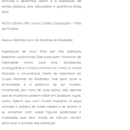
pinturas e desenhos: assim é a exposição da
artista plástica, arte educadora e grafiteira Kelly
Reis.
16.03 a 29.04 | 18h | Livre | Grátis | Exposição – Mês
da Mulher
Raiow Rainhas com As Rainhas do Radiador
Espetáculo de circo feito por três palhaças
bastante excêntricas. Elas executam números de
habilidade como Luta livre, acrobacias,
coreografias e música cômica em meio à muita
diversão e irreverência. Parte do repertório do
Grupo Rainhas do Radiador, traz para cena a
diversidade e a potência de ser mulher,
mostrando, por meio de suas ações, não apenas
que as mulheres podem estar em qualquer lugar,
como fazem isso com muita maestria. A peça
convida o público de todas idades a se divertir e
se encantar com essas figuras poderosas e
inusitadas, que sem medo do ridículo vieram
para raiar o reinado das palhaças!