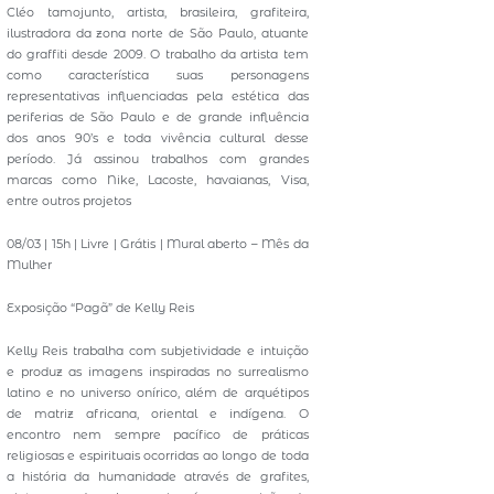
Cléo tamojunto, artista, brasileira, grafiteira,
ilustradora da zona norte de São Paulo, atuante
do graffiti desde 2009. O trabalho da artista tem
como característica suas personagens
representativas influenciadas pela estética das
periferias de São Paulo e de grande influência
dos anos 90’s e toda vivência cultural desse
período. Já assinou trabalhos com grandes
marcas como Nike, Lacoste, havaianas, Visa,
entre outros projetos
08/03 | 15h | Livre | Grátis | Mural aberto – Mês da
Mulher
Exposição “Pagã” de Kelly Reis
Kelly Reis trabalha com subjetividade e intuição
e produz as imagens inspiradas no surrealismo
latino e no universo onírico, além de arquétipos
de matriz africana, oriental e indígena. O
encontro nem sempre pacífico de práticas
religiosas e espirituais ocorridas ao longo de toda
a história da humanidade através de grafites,