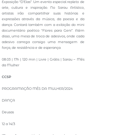
Exposição “D’Elas”. Um evento especial repleto de
arte, cultura e inspiração. No Sarau Artístico,
artistas irão compartilhar suas histórias e
expressões através da música, da poesia e da
dança. Contará também com a exibição do mini
documentário poético “Flores para Geni”. Além
disso, uma mesa de troca de adesivos, onde cada
adesivo carrega consigo uma mensagem de
força, de resistência e de esperança.
08.03 | 17h | 120 min | Livre | Grátis | Sarau – Mês
da Mulher
CCSP
PROGRAMAÇÃO MÊS DA MULHER/2024
DANÇA
Deusas
12 a 14/3