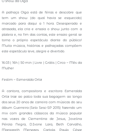
O show da Olga
A palhaça Olga está de férias e descobre que
tem um show (do qual havia se esquecido)
marcado para daqui a 1 hora. Desesperada e
atrasada, ela cria e ensaia o show junto com a
plateia e, no fim das contas, este ensaio geral se
torna o próprio espetáculo diante do público!
Muita música, histórias e palhaçadas compõem
este espetáculo leve, alegre e divertido.
16.03 | 16h | 50 min | Livre | Grátis | Circo – Mês da
Mulher
Festim – Esmeralda Ortiz
A cantora, compositora e escritora Esmeralda
Ortiz traz ao palco toda sua bagagem ao longo
dos seus 20 anos de carreira com músicas do seu
álbum Guerreira (Selo Sesc-SP 2015) fazendo um
mix com grandes clássicos da música popular
nas vozes de Clementina de Jesus, Jovelina
Pérola Negra, D.Ivone Lara, Beth Carvalho,
Margareth Menezes, Cartola, Paulo César