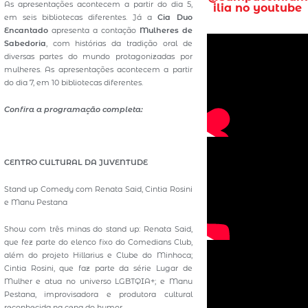
As apresentações acontecem a partir do dia 5,
ilia no youtube
em seis bibliotecas diferentes. Já a
Cia Duo
Encantado
apresenta a contação
Mulheres de
Sabedoria
, com histórias da tradição oral de
diversas partes do mundo protagonizadas por
mulheres. As apresentações acontecem a partir
do dia 7, em 10 bibliotecas diferentes.
Confira a programação completa:
CENTRO CULTURAL DA JUVENTUDE
Stand up Comedy com Renata Said, Cintia Rosini
e Manu Pestana
Show com três minas do stand up: Renata Said,
que fez parte do elenco fixo do Comedians Club,
além do projeto Hillarius e Clube do Minhoca;
Cintia Rosini, que faz parte da série Lugar de
Mulher e atua no universo LGBTQIA+; e Manu
Pestana, improvisadora e produtora cultural
reconhecida na cena do humor.