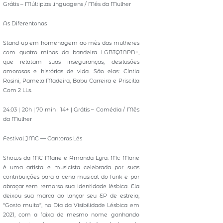
Grátis – Múltiplas linguagens / Mês da Mulher
As Diferentonas
Stand-up em homenagem ao mês das mulheres
com quatro minas da bandeira LGBTQIAPN+,
que relatam suas inseguranças, desilusões
amorosas e histórias de vida. São elas: Cíntia
Rosini, Pamela Madeira, Babu Carreira e Priscilla
Com 2 LLs.
24.03 | 20h | 70 min | 14+ | Grátis – Comédia / Mês
da Mulher
Festival JMC — Cantoras Lés
Shows da MC Marie e Amanda Lyra. Mc Marie
é uma artista e musicista celebrada por suas
contribuições para a cena musical do funk e por
abraçar sem remorso sua identidade lésbica. Ela
deixou sua marca ao lançar seu EP de estreia,
“Gosto muito”, no Dia da Visibilidade Lésbica em
2021, com a faixa de mesmo nome ganhando