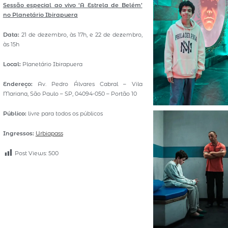
Sessão especial ao vivo ‘A Estrela de Belém’
no Planetário Ibirapuera
Data:
21 de dezembro, às 17h, e 22 de dezembro,
às 15h
Local:
Planetário Ibirapuera
Endereço:
Av. Pedro Álvares Cabral – Vila
Mariana, São Paulo – SP, 04094-050 – Portão 10
Público:
livre para todos os públicos
Ingressos:
Urbiapass
Post Views:
500