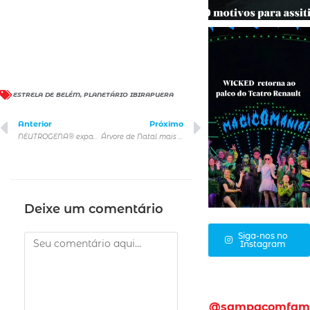
ESTRELA DE BELÉM
,
PLANETÁRIO IBIRAPUERA
Anterior
Próximo
NEUTROGENA® expande ações no verão brasileiro para promover conscientização sobre proteção solar
Árvore de Natal mais tecnológica de São Paulo
Deixe um comentário
Siga-nos no
Instagram
@sampacomfam