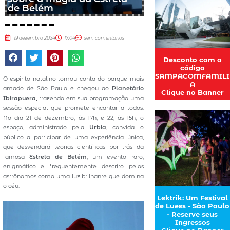
de Belém
19 dezembro 2024
17:04
sem comentários
Desconto com o
código
SAMPACOMFAMILI
O espírito natalino tomou conta do parque mais
A
amado de São Paulo e chegou ao
Planetário
Clique no Banner
Ibirapuera,
trazendo em sua programação uma
sessão especial que promete encantar a todos.
No dia 21 de dezembro, às 17h, e 22, às 15h, o
espaço, administrado pela
Urbia
, convida o
público a participar de uma experiência única,
que desvendará teorias científicas por trás da
famosa
Estrela de Belém
, um evento raro,
enigmático e frequentemente descrito pelos
astrônomos como uma luz brilhante que domina
o céu.
Lektrik: Um Festival
de Luzes - São Paulo
- Reserve seus
Ingressos