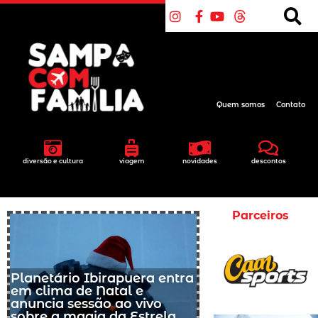
Quem somos
Contato
diversão e cultura
viagem
novidades
descontos
Parceiros
Planetário Ibirapuera entra
em clima de Natal e
anuncia sessão ao vivo
sobre a magia da Estrela