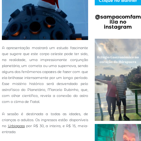
Clique no Banner
@sampacomfam
ilia no
instagram
A apresentação mostrará um estudo fascinante
que sugere que este corpo celeste pode ter sido,
na realidade, uma impressionante conjunção
planetária, um cometa ou uma supernova, sendo
alguns dos fenômenos capazes de fazer com que
ela brilhasse intensamente por um longo período.
Esse mistério histórico será desvendado pelo
astrofísico do Planetário, Marcelo Rubinho, que,
com olhar científico, revela a conexão do astro
com o clima de Natal.
A sessão é destinada a todas as idades, de
crianças a adultos. Os ingressos estão disponíveis
no
Urbiapass
por R$ 30, a inteira, e R$ 15, meia-
entrada.