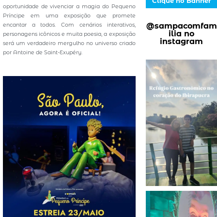
Clique no Banner
oportunidade de vivenciar a magia do Pequeno
Príncipe em uma exposição que promete
@sampacomfam
encantar a todos. Com cenários interativos,
ilia no
personagens icônicos e muita poesia, a exposição
instagram
será um verdadeiro mergulho no universo criado
por Antoine de Saint-Exupéry.