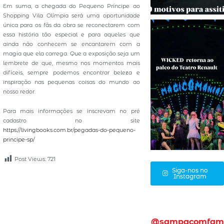
Em suma, a chegada do Pequeno Príncipe ao
Shopping Vila Olímpia será uma oportunidade
única para os fãs da obra se reconectarem com
essa história tão especial e para aqueles que
ainda não conhecem se encantarem com a
magia que ela carrega. Que a exposição seja um
lembrete de que, mesmo nos momentos mais
difíceis, sempre podemos encontrar beleza e
inspiração nas pequenas coisas do mundo ao
nosso redor.
Para mais informações se inscrevam no pré
cadastro no site
https://livingbooks.com.br/pegadas-do-pequeno-
principe-sp/
Post Views:
721
Siga-nos no
Instagram
@sampacomfam