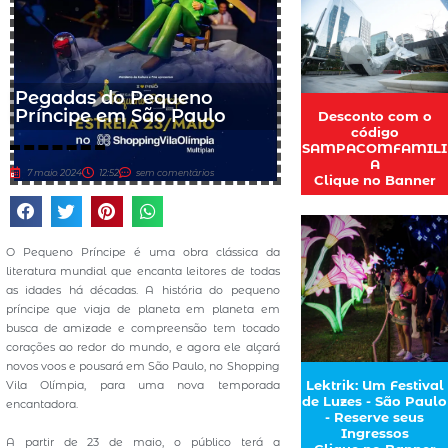
Pegadas do Pequeno
Príncipe em São Paulo
Desconto com o
código
SAMPACOMFAMILI
A
7 maio 2024
12:52
sem comentários
Clique no Banner
O Pequeno Príncipe é uma obra clássica da
literatura mundial que encanta leitores de todas
as idades há décadas. A história do pequeno
príncipe que viaja de planeta em planeta em
busca de amizade e compreensão tem tocado
corações ao redor do mundo, e agora ele alçará
novos voos e pousará em São Paulo, no Shopping
Lektrik: Um Festival
Vila Olímpia, para uma nova temporada
de Luzes - São Paulo
encantadora.
- Reserve seus
Ingressos
A partir de 23 de maio, o público terá a