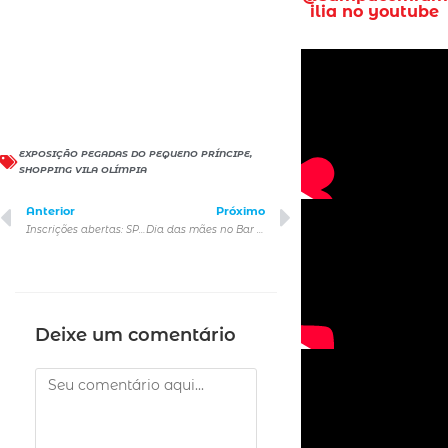
ilia no youtube
EXPOSIÇÃO PEGADAS DO PEQUENO PRÍNCIPE
,
SHOPPING VILA OLÍMPIA
Anterior
Próximo
Inscrições abertas: SP Market recebe a 9º edição da SP Dog Run
Dia das mães no Bar Brahma: Conheça os menus afetivos que estarão disponíveis para comemoração
Deixe um comentário