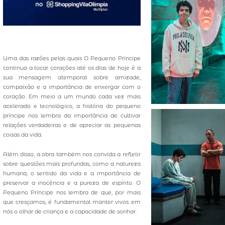
Uma das razões pelas quais O Pequeno Príncipe
continua a tocar corações até os dias de hoje é a
sua mensagem atemporal sobre amizade,
compaixão e a importância de enxergar com o
coração. Em meio a um mundo cada vez mais
acelerado e tecnológico, a história do pequeno
príncipe nos lembra da importância de cultivar
relações verdadeiras e de apreciar as pequenas
coisas da vida.
Além disso, a obra também nos convida a refletir
sobre questões mais profundas, como a natureza
humana, o sentido da vida e a importância de
preservar a inocência e a pureza de espírito. O
Pequeno Príncipe nos lembra de que, por mais
que cresçamos, é fundamental manter vivos em
nós o olhar de criança e a capacidade de sonhar.