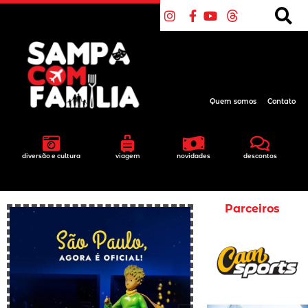
Quem somos
Contato
diversão e cultura
viagem
novidades
descontos
Parceiros