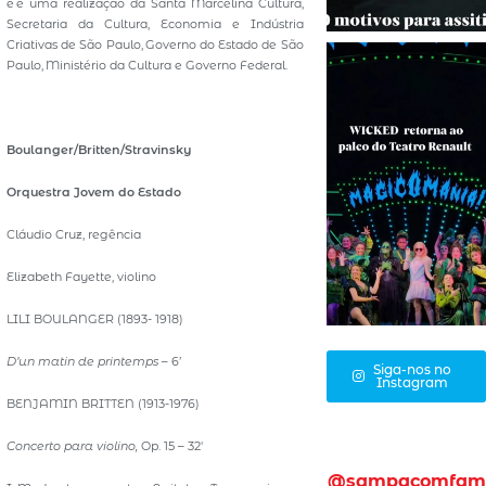
e é uma realização da Santa Marcelina Cultura,
Secretaria da Cultura, Economia e Indústria
Criativas de São Paulo, Governo do Estado de São
Paulo, Ministério da Cultura e Governo Federal.
Boulanger/Britten/Stravinsky
Orquestra Jovem do Estado
Cláudio Cruz, regência
Elizabeth Fayette, violino
LILI BOULANGER (1893- 1918)
D’un matin de printemps
– 6’
Siga-nos no
Instagram
BENJAMIN BRITTEN (1913-1976)
Concerto para violino,
Op. 15 – 32′
@sampacomfam