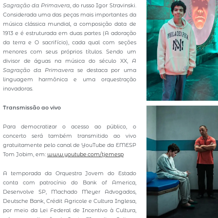
Sagração da Primavera
, do russo Igor Stravinski.
Considerada uma das peças mais importantes da
música clássica mundial, a composição data de
1913 e é estruturada em duas partes (A adoração
da terra e O sacrifício), cada qual com seções
menores com seus próprios títulos. Sendo um
divisor de águas na música do século XX,
A
Sagração da Primavera
se destaca por uma
linguagem harmônica e uma orquestração
inovadoras.
Transmissão ao vivo
Para democratizar o acesso ao público, o
concerto será também transmitido ao vivo
gratuitamente pelo canal de YouTube da EMESP
Tom Jobim, em:
www.youtube.com/tjemesp
A temporada da Orquestra Jovem do Estado
conta com patrocínio do Bank of America,
Desenvolve SP, Machado Meyer Advogados,
Deutsche Bank, Crédit Agricole e Cultura Inglesa,
por meio da Lei Federal de Incentivo à Cultura,