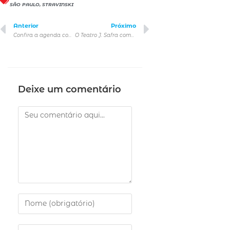
SÃO PAULO
,
STRAVINSKI
Anterior
Próximo
Confira a agenda completa de outubro no Teatro Bradesco
O Teatro J. Safra comemora o Dia das Crianças com a Orquestra Modesta em dose dupla
Deixe um comentário