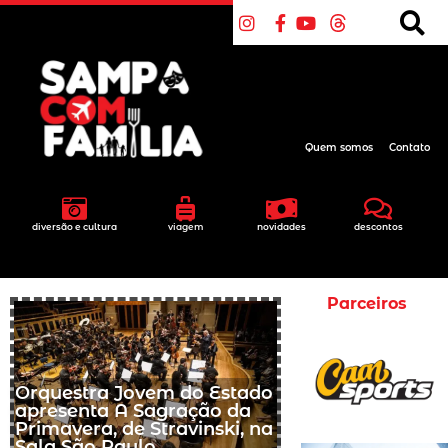
Quem somos
Contato
diversão e cultura
viagem
novidades
descontos
Parceiros
Orquestra Jovem do Estado
apresenta A Sagração da
Primavera, de Stravinski, na
Sala São Paulo