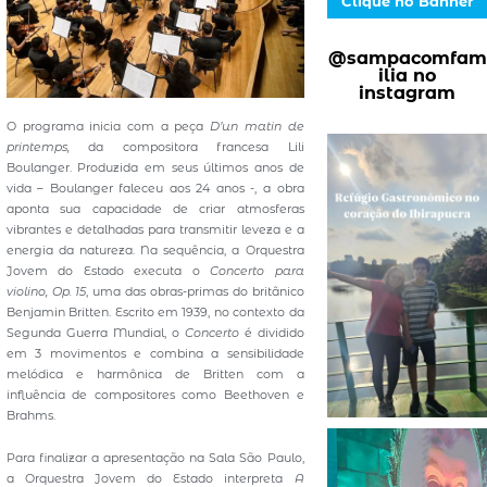
Clique no Banner
@sampacomfam
ilia no
instagram
O programa inicia com a peça
D’un matin de
printemps,
da compositora francesa Lili
Boulanger. Produzida em seus últimos anos de
vida – Boulanger faleceu aos 24 anos -, a obra
aponta sua capacidade de criar atmosferas
vibrantes e detalhadas para transmitir leveza e a
energia da natureza. Na sequência, a Orquestra
Jovem do Estado executa o
Concerto para
violino, Op. 15
, uma das obras-primas do britânico
Benjamin Britten. Escrito em 1939, no contexto da
Segunda Guerra Mundial, o
Concerto
é dividido
em 3 movimentos e combina a sensibilidade
melódica e harmônica de Britten com a
influência de compositores como Beethoven e
Brahms.
Para finalizar a apresentação na Sala São Paulo,
a Orquestra Jovem do Estado interpreta
A