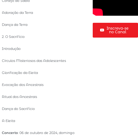
Cortejo do Sábio
Adoração da Terra
Dança da Terra
Inscreva-se
no Canal
2. O Sacrifício
Introdução
Círculos Misteriosos das Adolescentes
Glorificação da Eleita
Evocação dos Ancestrais
Ritual dos Ancestrais
Dança do Sacrifício
A Eleita
Concerto
: 06 de outubro de 2024, domingo