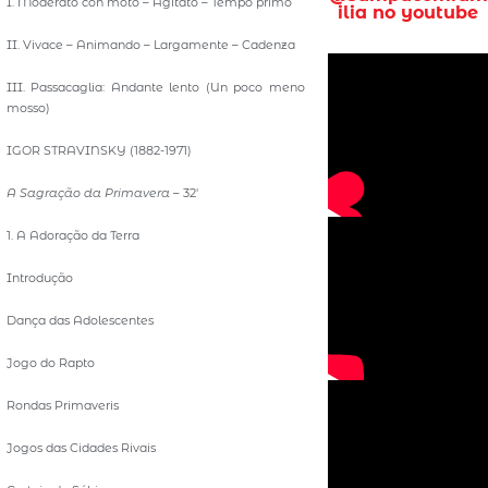
I. Moderato con moto – Agitato – Tempo primo
ilia no youtube
II. Vivace – Animando – Largamente – Cadenza
III. Passacaglia: Andante lento (Un poco meno
mosso)
IGOR STRAVINSKY (1882-1971)
A Sagração da Primavera
– 32′
1. A Adoração da Terra
Introdução
Dança das Adolescentes
Jogo do Rapto
Rondas Primaveris
Jogos das Cidades Rivais