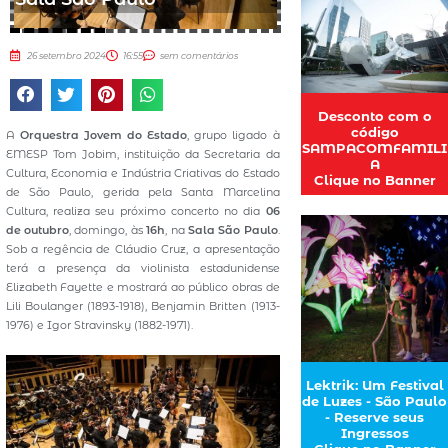
26 setembro 2024
16:55
sem comentários
Desconto com o
código
A
Orquestra Jovem do Estado
, grupo ligado à
SAMPACOMFAMILI
EMESP Tom Jobim, instituição da Secretaria da
A
Cultura, Economia e Indústria Criativas do Estado
Clique no Banner
de São Paulo, gerida pela Santa Marcelina
Cultura, realiza seu próximo concerto no dia
06
de outubro
, domingo, às
16h
, na
Sala São Paulo
.
Sob a regência de Cláudio Cruz, a apresentação
terá a presença da violinista estadunidense
Elizabeth Fayette e mostrará ao público obras de
Lili Boulanger (1893-1918), Benjamin Britten (1913-
1976) e Igor Stravinsky (1882-1971).
Lektrik: Um Festival
de Luzes - São Paulo
- Reserve seus
Ingressos