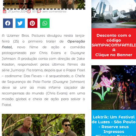
27 junho 2024
10:11
sem comentários
Desconto com o
A Warner Bros. Pictures divulgou nesta terça-
código
feira (25) o primeiro trailer de
Operação
SAMPACOMFAMILI
Natal,
novo filme de ação e comédia
A
protagonizado por Chris Evans e Dwayne
Clique no Banner
Johnson. A produção conta com direção de Jake
Kasdan, responsável pelos últimos filmes da
série
Jumanji
. Na trama, depois que o Papai Noel
– codinome: Das Neves – é sequestrado, o Chefe
de Segurança do Polo Norte (Dwayne Johnson)
deve se unir ao mais infame caçador de
recompensas do mundo (Chris Evans) em uma
missão global e cheia de ação para salvar o
Natal.
Lektrik: Um Festival
de Luzes - São Paulo
- Reserve seus
Ingressos