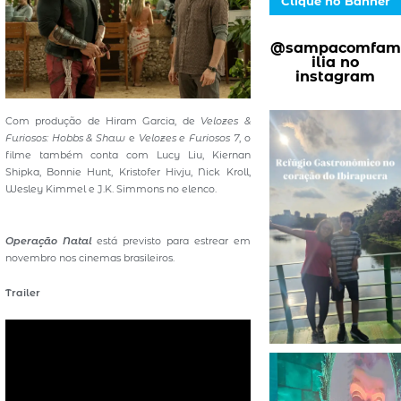
Clique no Banner
@sampacomfam
ilia no
instagram
Com produção de Hiram Garcia, de
Velozes &
Furiosos: Hobbs & Shaw
e
Velozes e Furiosos 7
, o
filme também conta com Lucy Liu, Kiernan
Shipka, Bonnie Hunt, Kristofer Hivju, Nick Kroll,
Wesley Kimmel e J.K. Simmons no elenco.
Operação Natal
está previsto para estrear em
novembro nos cinemas brasileiros.
Trailer