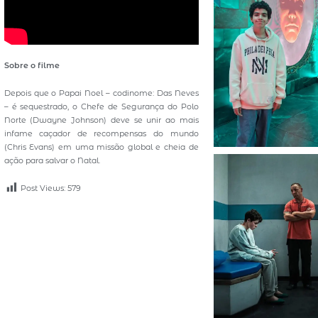
Sobre o filme
Depois que o Papai Noel – codinome: Das Neves
– é sequestrado, o Chefe de Segurança do Polo
Norte (Dwayne Johnson) deve se unir ao mais
infame caçador de recompensas do mundo
(Chris Evans) em uma missão global e cheia de
ação para salvar o Natal.
Post Views:
579