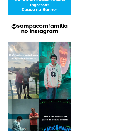
Ingressos
Clique no Banner
@sampacomfamilia
no instagram