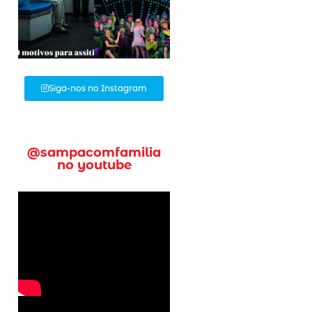
Siga-nos no Instagram
@sampacomfamilia
no youtube