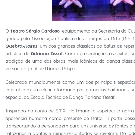
O
Teatro Sérgio Cardoso
, equipamento da Secretaria da Cul
gerido pela Associação Paulista dos Amigos da Arte (APAA)
Quebra-Nozes
, um dos grandes clássicos do ballet de reper
artística de
Adriana Assaf.
Com apresentações às sextas, s
tradição de uma das obras mais icônicas da dança clássi
versão original de Marius Petipá.
Celebrado mundialmente como um dos principais espetácul
capital com um elenco formado por primeiros bailarinos, so
especial da Escola Técnica de Dança Adriana Assaf.
Inspirado no conto de E.T.A. Hoffmann, o espetáculo narr
aparência humana como presente de Natal. A partir dess
transportando a personagem para um universo de fantasia 
ratazanas gigantes e reinos encantados se revelam. Ao la