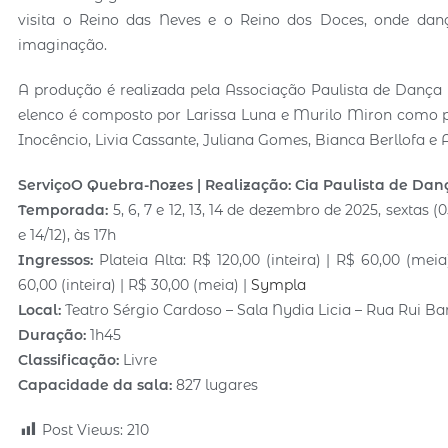
visita o Reino das Neves e o Reino dos Doces, onde danç
imaginação.
A produção é realizada pela Associação Paulista de Dança
elenco é composto por Larissa Luna e Murilo Miron como p
Inocêncio, Livia Cassante, Juliana Gomes, Bianca Berllofa e
Serviço
O Quebra-Nozes | Realização: Cia Paulista de Dan
Temporada:
5, 6, 7 e 12, 13, 14 de dezembro de 2025, sextas (
e 14/12), às 17h
Ingressos:
Plateia Alta: R$ 120,00 (inteira) | R$ 60,00 (meia
60,00 (inteira) | R$ 30,00 (meia) |
Sympla
Local:
Teatro Sérgio Cardoso – Sala Nydia Licia – Rua Rui Bar
Duração:
1h45
Classificação:
Livre
Capacidade da sala:
827 lugares
Post Views:
210