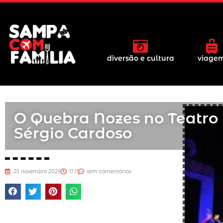
diversão e cultura
viage
O Quebra Nozes no Teatro
Sérgio Cardoso
25 novembro 2025
11:11
sem comentários