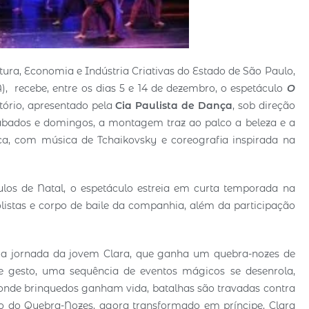
tura, Economia e Indústria Criativas do Estado de São Paulo,
, recebe, entre os dias 5 e 14 de dezembro, o espetáculo
O
tório, apresentado pela
Cia Paulista de Dança
, sob direção
ábados e domingos, a montagem traz ao palco a beleza e a
ca, com música de Tchaikovsky e coreografia inspirada na
os de Natal, o espetáculo estreia em curta temporada na
listas e corpo de baile da companhia, além da participação
a a jornada da jovem Clara, que ganha um quebra-nozes de
e gesto, uma sequência de eventos mágicos se desenrola,
onde brinquedos ganham vida, batalhas são travadas contra
do do Quebra-Nozes, agora transformado em príncipe, Clara