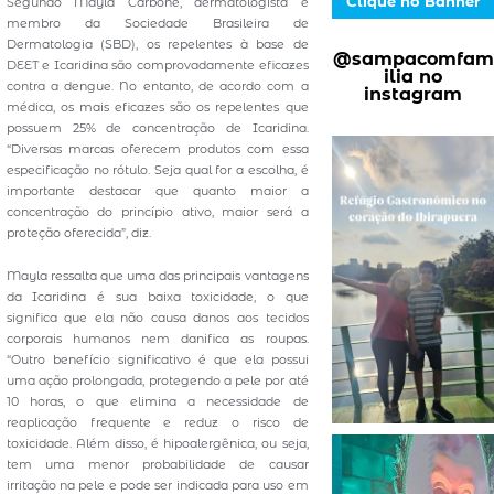
Clique no Banner
Segundo Mayla Carbone, dermatologista e
membro da Sociedade Brasileira de
Dermatologia (SBD), os repelentes à base de
@sampacomfam
DEET e Icaridina são comprovadamente eficazes
ilia no
contra a dengue. No entanto, de acordo com a
instagram
médica, os mais eficazes são os repelentes que
possuem 25% de concentração de Icaridina.
“Diversas marcas oferecem produtos com essa
especificação no rótulo. Seja qual for a escolha, é
importante destacar que quanto maior a
concentração do princípio ativo, maior será a
proteção oferecida”, diz.
Mayla ressalta que uma das principais vantagens
da Icaridina é sua baixa toxicidade, o que
significa que ela não causa danos aos tecidos
corporais humanos nem danifica as roupas.
“Outro benefício significativo é que ela possui
uma ação prolongada, protegendo a pele por até
10 horas, o que elimina a necessidade de
reaplicação frequente e reduz o risco de
toxicidade. Além disso, é hipoalergênica, ou seja,
tem uma menor probabilidade de causar
irritação na pele e pode ser indicada para uso em