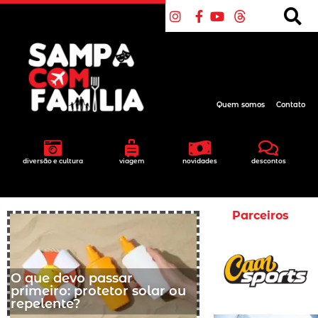
Quem somos
Contato
diversão e cultura
viagem
novidades
descontos
Parceiros
O que devo passar
primeiro: protetor solar ou
repelente?