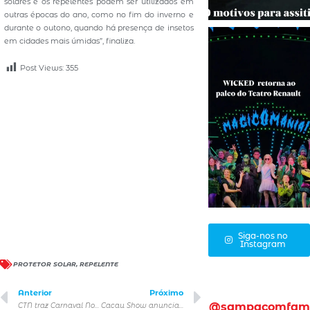
solares e os repelentes podem ser utilizados em
outras épocas do ano, como no fim do inverno e
durante o outono, quando há presença de insetos
em cidades mais úmidas”, finaliza.
Post Views:
355
Siga-nos no
Instagram
PROTETOR SOLAR
,
REPELENTE
Anterior
Próximo
@sampacomfam
CTN traz Carnaval Nordestino para SP com gastronomia típica, shows e aulão de axé com entrada gratuita
Cacau Show anuncia aquisição do Grupo Playcenter