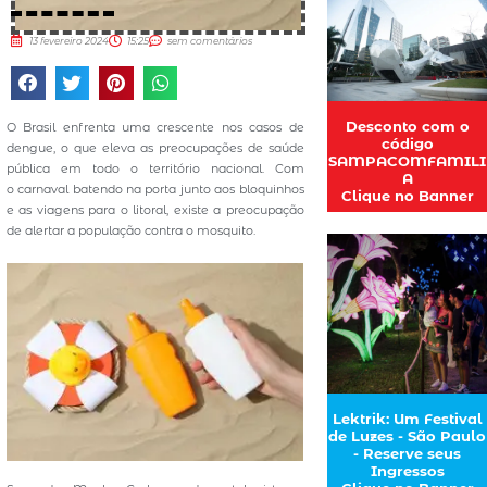
13 fevereiro 2024
15:25
sem comentários
Desconto com o
O Brasil enfrenta uma crescente nos casos de
código
dengue, o que eleva as preocupações de saúde
SAMPACOMFAMILI
pública em todo o território nacional. Com
A
o carnaval batendo na porta junto aos bloquinhos
Clique no Banner
e as viagens para o litoral, existe a preocupação
de alertar a população contra o mosquito.
Lektrik: Um Festival
de Luzes - São Paulo
- Reserve seus
Ingressos