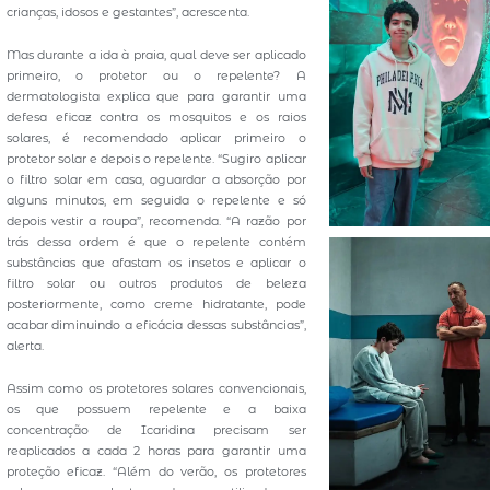
crianças, idosos e gestantes”, acrescenta.
Mas durante a ida à praia, qual deve ser aplicado
primeiro, o protetor ou o repelente? A
dermatologista explica que para garantir uma
defesa eficaz contra os mosquitos e os raios
solares, é recomendado aplicar primeiro o
protetor solar e depois o repelente. “Sugiro aplicar
o filtro solar em casa, aguardar a absorção por
alguns minutos, em seguida o repelente e só
depois vestir a roupa”, recomenda. “A razão por
trás dessa ordem é que o repelente contém
substâncias que afastam os insetos e aplicar o
filtro solar ou outros produtos de beleza
posteriormente, como creme hidratante, pode
acabar diminuindo a eficácia dessas substâncias”,
alerta.
Assim como os protetores solares convencionais,
os que possuem repelente e a baixa
concentração de Icaridina precisam ser
reaplicados a cada 2 horas para garantir uma
proteção eficaz. “Além do verão, os protetores