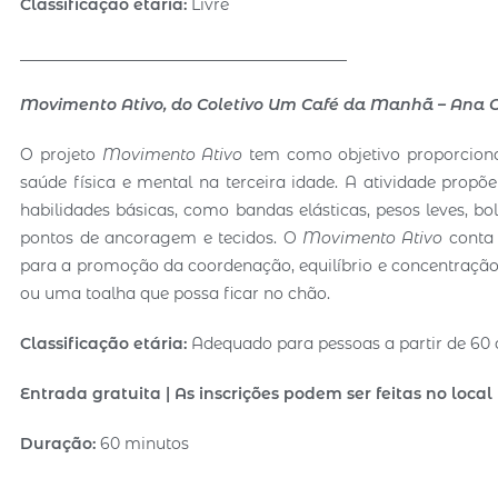
Classific
ação etária:
Livre
__________________________________________
Movimento Ativo, do Coletivo Um Café da Manhã – Ana 
O projeto
Movimento Ativo
tem como objetivo proporcion
saúde física e mental na terceira idade. A atividade propõ
habilidades básicas, como bandas elásticas, pesos leves, b
pontos de ancoragem e tecidos. O
Movimento Ativo
conta 
para a promoção da coordenação, equilíbrio e concentração. 
ou uma toalha que possa ficar no chão.
Classific
ação etária:
Adequado para pessoas a partir de 60
Entrada gratuita | As inscrições podem ser feitas no local
Duração:
60 minutos
__________________________________________