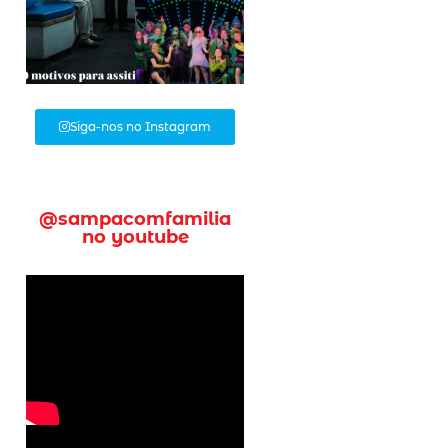
Siga-nos no Instagram
@sampacomfamilia
no youtube