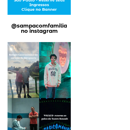
Ingressos
Clique no Banner
@sampacomfamilia
no instagram