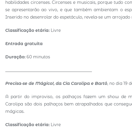
habilidades circenses. Circenses e musicais, porque tudo 
se apresentarão ao vivo, e que também ambientam o espetá
Inserido no desenrolar do espetáculo, revela-se um arrojado
Classific
ação etária:
Livre
Entrada gratuita
Duração:
60 minutos
__________________________________________
Precisa-se de Mágico!, da Cia Carolipa e Bartô
, no dia 19 
A partir do improviso, os palhaços fazem um show de m
Carolipa são dois palhaços bem atrapalhados que cons
mágicas.
Classific
ação etária:
Livre