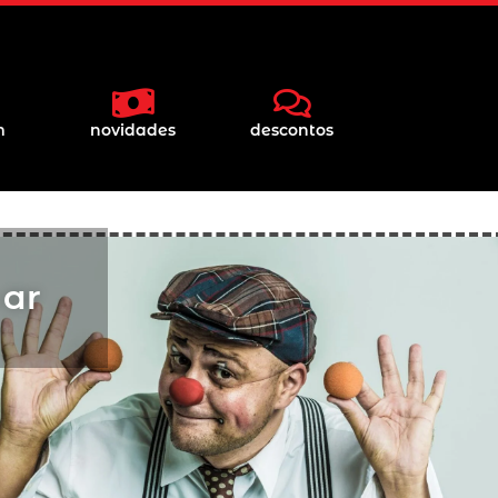
m
novidades
descontos
 ar