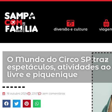
diversão e cultura
viage
O Mundo do Circo SP traz
espetáculos, atividades ao
livre e piquenique
16 outubro 2024
23:57
sem comentários