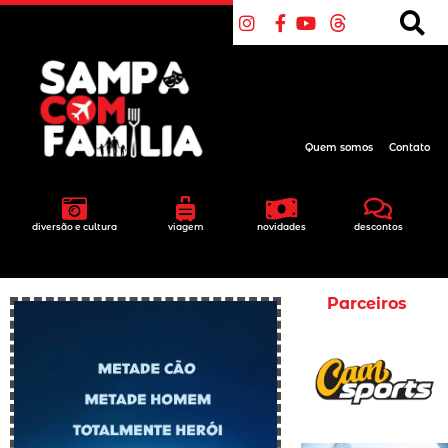
Quem somos
Contato
diversão e cultura
viagem
novidades
descontos
Parceiros