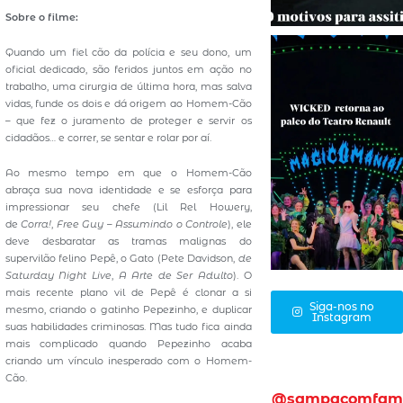
Sobre o filme:
Quando um fiel cão da polícia e seu dono, um
oficial dedicado, são feridos juntos em ação no
trabalho, uma cirurgia de última hora, mas salva
vidas, funde os dois e dá origem ao Homem-Cão
– que fez o juramento de proteger e servir os
cidadãos… e correr, se sentar e rolar por aí.
Ao mesmo tempo em que o Homem-Cão
abraça sua nova identidade e se esforça para
impressionar seu chefe (Lil Rel Howery,
de
Corra!
,
Free Guy – Assumindo o Controle
), ele
deve desbaratar as tramas malignas do
supervilão felino Pepê, o Gato (Pete Davidson,
de
Saturday Night Live
,
A Arte de Ser Adulto
). O
mais recente plano vil de Pepê é clonar a si
Siga-nos no
mesmo, criando o gatinho Pepezinho, e duplicar
Instagram
suas habilidades criminosas. Mas tudo fica ainda
mais complicado quando Pepezinho acaba
criando um vínculo inesperado com o Homem-
Cão.
@sampacomfam