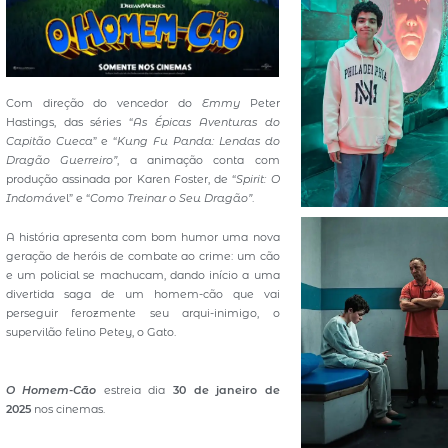
Com direção do vencedor do
Emmy
Peter
Hastings, das séries “
As Épicas Aventuras do
Capitão Cueca
” e “
Kung Fu Panda: Lendas do
Dragão Guerreiro”
, a animação conta com
produção assinada por Karen Foster, de “
Spirit: O
Indomáve
l” e “
Como Treinar o Seu Dragão”
.
A história apresenta com bom humor uma nova
geração de heróis de combate ao crime: um cão
e um policial se machucam, dando início a uma
divertida saga de um homem-cão que vai
perseguir ferozmente seu arqui-inimigo, o
supervilão felino Petey, o Gato.
O Homem-Cão
estreia dia
30 de janeiro de
2025
nos cinemas.