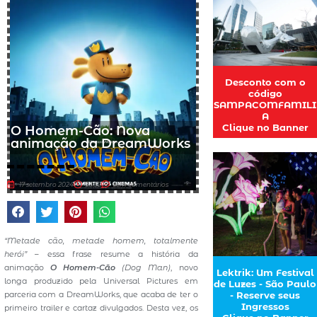
Desconto com o
código
SAMPACOMFAMILI
A
Clique no Banner
O Homem-Cão: Nova
animação da DreamWorks
17 setembro 2024
23:32
sem comentários
“Metade cão, metade homem, totalmente
herói”
– essa frase resume a história da
animação
O Homem-Cão
(Dog Man)
, novo
Lektrik: Um Festival
longa produzido pela Universal Pictures em
de Luzes - São Paulo
parceria com a DreamWorks, que acaba de ter o
- Reserve seus
Ingressos
primeiro trailer e cartaz divulgados. Desta vez, os