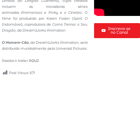
Lendas do Dragão Guerreiro
), cujos créditos
incluem as inovadoras séries
animadas
Animaniacs
e
Pinky e o Cérebro
. O
filme foi produzido por Karen Foster (
Spirit: O
Indomável
), coprodutora de
Como Treinar o Seu
Inscreva-se
Dragão
, da DreamWorks Animation.
no Canal
O Homem-Cão
, da DreamWorks Animation, será
distribuído mundialmente pela Universal Pictures.
Assista o trailer
AQUI
Post Views:
671