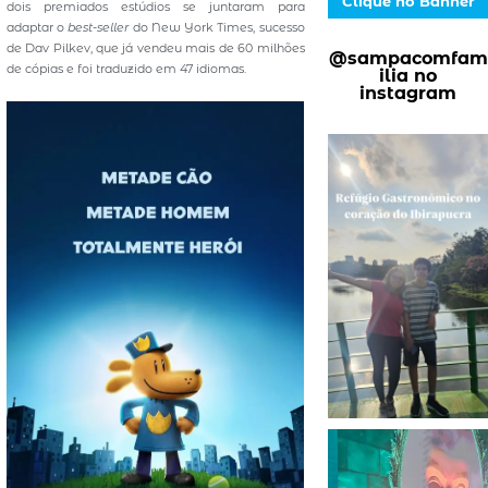
Clique no Banner
dois premiados estúdios se juntaram para
adaptar o
best-seller
do New York Times, sucesso
de Dav Pilkev, que já vendeu mais de 60 milhões
@sampacomfam
de cópias e foi traduzido em 47 idiomas.
ilia no
instagram