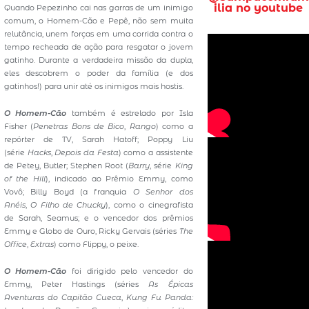
ilia no youtube
Quando Pepezinho cai nas garras de um inimigo
comum, o Homem-Cão e Pepê, não sem muita
relutância, unem forças em uma corrida contra o
tempo recheada de ação para resgatar o jovem
gatinho. Durante a verdadeira missão da dupla,
eles descobrem o poder da família (e dos
gatinhos!) para unir até os inimigos mais hostis.
O Homem-Cão
também é estrelado por Isla
Fisher (
Penetras Bons de Bico
,
Rango
) como a
repórter de TV, Sarah Hatoff; Poppy Liu
(série
Hacks
,
Depois da Festa
) como a assistente
de Petey, Butler; Stephen Root (
Barry
, série
King
of the Hill
), indicado ao Prêmio Emmy, como
Vovô; Billy Boyd (a franquia
O Senhor dos
Anéis
,
O Filho de Chucky
), como o cinegrafista
de Sarah, Seamus; e o vencedor dos prêmios
Emmy e Globo de Ouro, Ricky Gervais (séries
The
Office
,
Extras
) como Flippy, o peixe.
O Homem-Cão
foi dirigido pelo vencedor do
Emmy, Peter Hastings (séries
As Épicas
Aventuras do Capitão Cueca
,
Kung Fu Panda: