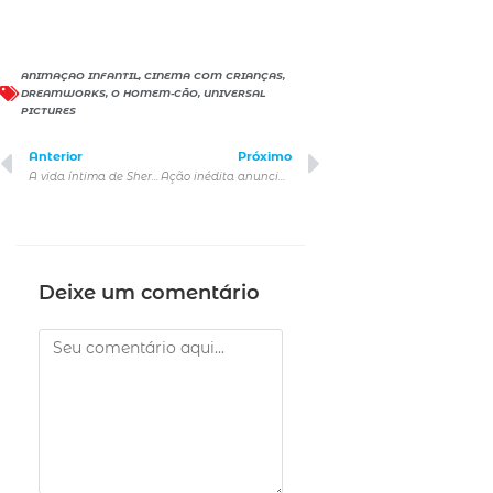
ANIMAÇAO INFANTIL
,
CINEMA COM CRIANÇAS
,
DREAMWORKS
,
O HOMEM-CÃO
,
UNIVERSAL
PICTURES
Anterior
Próximo
A vida íntima de Sherlock Holmes, de Billy Wilder, ganha sessão com trilha sonora ao vivo no MIS
Ação inédita anuncia a chegada de “The FRIENDS™ Experience” ao Brasil
Deixe um comentário