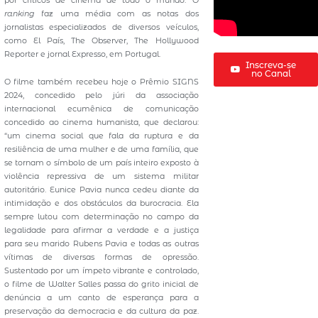
por críticos de cinema de todo o mundo. O
ranking
faz uma média com as notas dos
jornalistas especializados de diversos veículos,
como El País, The Observer, The Hollywood
Reporter e jornal Expresso, em Portugal.
Inscreva-se
no Canal
O filme também recebeu hoje o Prêmio SIGNS
2024, concedido pelo júri da associação
internacional ecumênica de comunicação
concedido ao cinema humanista, que declarou:
“um cinema social que fala da ruptura e da
resiliência de uma mulher e de uma família, que
se tornam o símbolo de um país inteiro exposto à
violência repressiva de um sistema militar
autoritário. Eunice Pavia nunca cedeu diante da
intimidação e dos obstáculos da burocracia. Ela
sempre lutou com determinação no campo da
legalidade para afirmar a verdade e a justiça
para seu marido Rubens Pavia e todas as outras
vítimas de diversas formas de opressão.
Sustentado por um ímpeto vibrante e controlado,
o filme de Walter Salles passa do grito inicial de
denúncia a um canto de esperança para a
preservação da democracia e da cultura da paz.