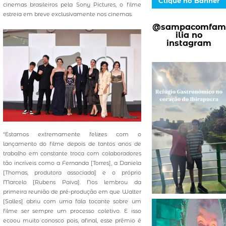
Clique no Banner
cinemas brasileiros pela Sony Pictures, o filme
estreia em breve exclusivamente nos cinemas.
@sampacomfam
ilia no
instagram
“Estamos extremamente felizes com o
lançamento do filme depois de tantos anos de
trabalho em constante troca com colaboradores
tão incríveis como a Fernanda [Torres], a Daniela
[Thomas, produtora associada] e o próprio
Marcelo [Rubens Paiva]. Nos lembrou da
primeira reunião de pré-produção em que Walter
[Salles] abriu com uma fala tocante sobre um
filme ser sempre um processo coletivo. E isso
ecoou muito conosco pois, afinal, esse prêmio é