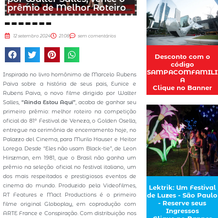
prêmio de Melhor Roteiro
12 setembro 2024
21:08
sem comentários
Desconto com o
código
SAMPACOMFAMILI
Inspirado no livro homônimo de Marcelo Rubens
A
Paiva sobre a história de seus pais, Eunice e
Clique no Banner
Rubens Paiva, o novo filme dirigido por Walter
Salles,
“Ainda Estou Aqui”
, acaba de ganhar seu
primeiro prêmio: melhor roteiro na competição
oficial do 81º Festival de Veneza, o Golden Osella,
entregue na cerimônia de encerramento hoje, no
Palazzo del Cinema, para Murilo Hauser e Heitor
Lorega. Desde “Eles não usam Black-tie”, de Leon
Hirszman, em 1981, que o Brasil não ganha um
prêmio na seleção oficial no festival italiano, um
dos mais respeitados e prestigiosos eventos de
cinema do mundo. Produzido pela Videofilmes,
Lektrik: Um Festival
RT Features e Mact Productions é o primeiro
de Luzes - São Paulo
- Reserve seus
filme original Globoplay, em coprodução com
Ingressos
ARTE France e Conspiração. Com distribuição nos