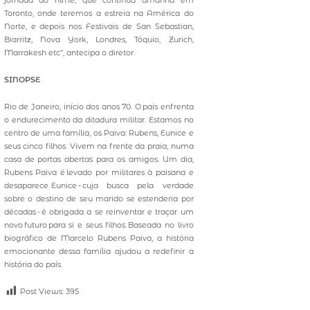
jornada do filme, que continua amanhã em
Toronto, onde teremos a estreia na América do
Norte, e depois nos Festivais de San Sebastian,
Biarritz, Nova York, Londres, Tóquio, Zurich,
Marrakesh etc”, antecipa o diretor.
SINOPSE
Rio de Janeiro, início dos anos 70. O país enfrenta
o endurecimento da ditadura militar. Estamos no
centro de uma família, os Paiva: Rubens, Eunice e
seus cinco filhos. Vivem na frente da praia, numa
casa de portas abertas para os amigos. Um dia,
Rubens Paiva é levado por militares à paisana e
desaparece. Eunice - cuja busca pela verdade
sobre o destino de seu marido se estenderia por
décadas - é obrigada a se reinventar e traçar um
novo futuro para si e seus filhos. Baseada no livro
biográfico de Marcelo Rubens Paiva, a história
emocionante dessa família ajudou a redefinir a
história do país.
Post Views:
395