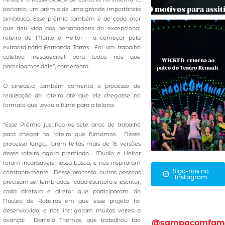
portanto, um prêmio de uma grande importância
simbólica. Esse prêmio também é de cada ator
que deu vida aos personagens do excepcional
roteiro de Murilo e Heitor – a começar pela
extraordinária Fernanda Torres. Foi um trabalho
coletivo inesquecível para todos nós que
participamos dele”, comemora.
O cineasta também comenta o processo de
realização do roteiro até que ele chegasse no
formato que levou o filme para a telona:
“Esse Prêmio justifica os sete anos de trabalho
para chegar no roteiro que filmamos. Nesse
processo longo, foram feitas mais de 15 versões
desse roteiro agora premiado. Murilo e Heitor
foram incansáveis nessa busca, e nos inspiraram
Siga-nos no
constantemente. Nesse processo, outras pessoas
Instagram
precisam ser lembradas: cada escritora e escritor,
cada diretora e diretor que participaram do
Núcleo de Roteiros em que esse projeto foi
desenvolvido, e nos instigaram muitas vezes a
avançar. Daniela Thomas, que trabalhou tão
@sampacomfam