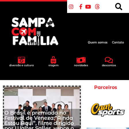
Quem somos
Contato
diversão e cultura
viagem
novidades
descontos
Parceiros
O Brasil é premiado no
Festival de Veneza:“Ainda
Estou Aqui”, filme dirigido
por Walter Salles, vence o