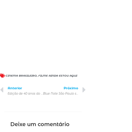
CINEMA BRASILEIRO
,
FILME AINDA ESTOU AQUI
Anterior
Próximo
Edição de 40 anos do Rock in Rio começa amanhã e organização traz um guia completo para os fãs aproveitarem ao máximo as 500 horas de experiências
Blue Note São Paulo será palco de apresentações de Marcelo Serrado, Theo Bial e do coletivo Sete Cabeças com Charles Gavin dos Titãs
Deixe um comentário