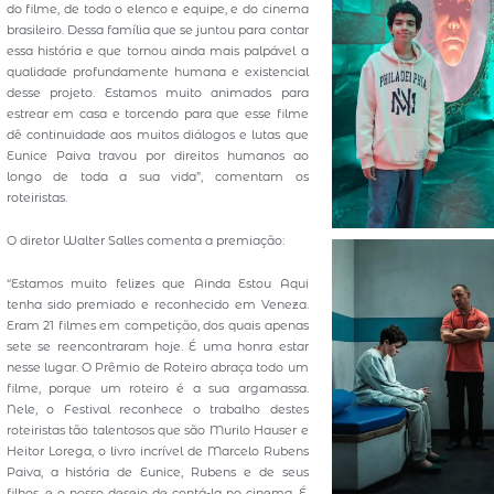
do filme, de todo o elenco e equipe, e do cinema
brasileiro. Dessa família que se juntou para contar
essa história e que tornou ainda mais palpável a
qualidade profundamente humana e existencial
desse projeto. Estamos muito animados para
estrear em casa e torcendo para que esse filme
dê continuidade aos muitos diálogos e lutas que
Eunice Paiva travou por direitos humanos ao
longo de toda a sua vida”, comentam os
roteiristas.
O diretor Walter Salles comenta a premiação:
“Estamos muito felizes que Ainda Estou Aqui
tenha sido premiado e reconhecido em Veneza.
Eram 21 filmes em competição, dos quais apenas
sete se reencontraram hoje. É uma honra estar
nesse lugar. O Prêmio de Roteiro abraça todo um
filme, porque um roteiro é a sua argamassa.
Nele, o Festival reconhece o trabalho destes
roteiristas tão talentosos que são Murilo Hauser e
Heitor Lorega, o livro incrível de Marcelo Rubens
Paiva, a história de Eunice, Rubens e de seus
filhos, e o nosso desejo de contá-la no cinema. É,