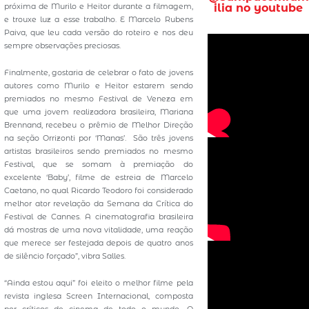
próxima de Murilo e Heitor durante a filmagem,
ilia no youtube
e trouxe luz a esse trabalho. E Marcelo Rubens
Paiva, que leu cada versão do roteiro e nos deu
sempre observações preciosas.
Finalmente, gostaria de celebrar o fato de jovens
autores como Murilo e Heitor estarem sendo
premiados no mesmo Festival de Veneza em
que uma jovem realizadora brasileira, Mariana
Brennand, recebeu o prêmio de Melhor Direção
na seção Orrizonti por ‘Manas’. São três jovens
artistas brasileiros sendo premiados no mesmo
Festival, que se somam à premiação do
excelente ‘Baby’, filme de estreia de Marcelo
Caetano, no qual Ricardo Teodoro foi considerado
melhor ator revelação da Semana da Crítica do
Festival de Cannes. A cinematografia brasileira
dá mostras de uma nova vitalidade, uma reação
que merece ser festejada depois de quatro anos
de silêncio forçado”, vibra Salles.
“Ainda estou aqui” foi eleito o melhor filme pela
revista inglesa Screen Internacional, composta