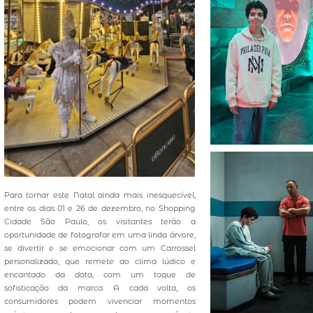
Para tornar este Natal ainda mais inesquecível,
entre os dias 01 e 26 de dezembro, no Shopping
Cidade São Paulo, os visitantes terão a
oportunidade de fotografar em uma linda árvore,
se divertir e se emocionar com um Carrossel
personalizado, que remete ao clima lúdico e
encantado da data, com um toque de
sofisticação da marca. A cada volta, os
consumidores podem vivenciar momentos