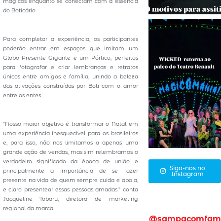
mágicos enquanto se conectam com a essência
do Boticário.
Para completar a experiência, os participantes
poderão entrar em espaços que imitam um
Globo Presente Gigante e um Pórtico, perfeitos
para fotografar e criar lembranças e retratos
únicos entre amigos e família, unindo a beleza
das ativações construídas por Boti com o amor
entre os entes.
“Nosso maior objetivo é transformar o Natal em
uma experiência inesquecível para os brasileiros
e, para isso, não nos limitamos a apenas uma
grande ação de vendas, mas sim relembramos o
verdadeiro significado da época de união e
Siga-nos no
principalmente a importância de se fazer
Instagram
presente na vida de quem sempre cuida e apoia,
e claro presentear essas pessoas amadas.” conta
Jacqueline Tobaru, diretora de marketing
regional da marca.
@sampacomfam