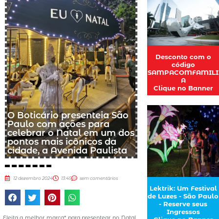
Desconto com o
código
SAMPACOMFAMILI
A
Clique no Banner
O Boticário presenteia São
Paulo com ações para
celebrar o Natal em um dos
pontos mais icônicos da
cidade, a Avenida Paulista
12 dezembro 2024
13:45
sem comentários
Lektrik: Um Festival
de Luzes - São Paulo
- Reserve seus
Ingressos
Eleita a melhor marca* para presentear no Natal,