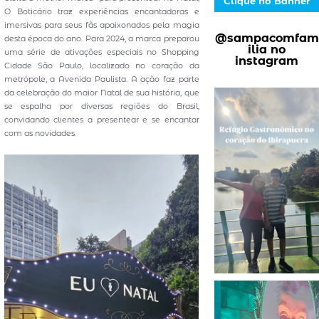
Clique no Banner
O Boticário traz experiências encantadoras e
imersivas para seus fãs apaixonados pela magia
@sampacomfam
desta época do ano. Para 2024, a marca preparou
ilia no
uma série de ativações especiais no Shopping
instagram
Cidade São Paulo, localizado no coração da
metrópole, a Avenida Paulista. A ação faz parte
da celebração do maior Natal de sua história, que
se espalha por diversas regiões do Brasil,
convidando clientes a presentear e se encantar
com as novidades.