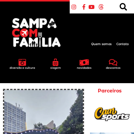
Quem somos
Contato
diversão e cultura
viagem
novidades
descontos
Parceiros