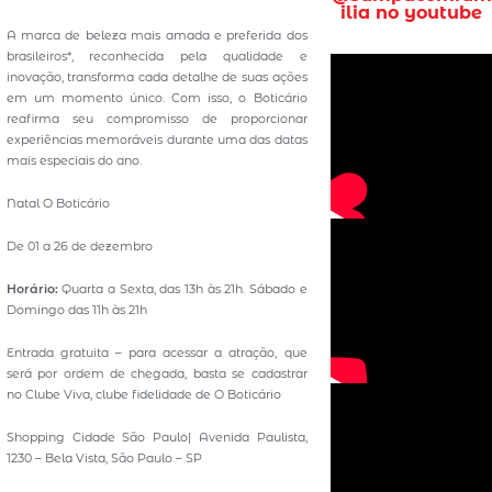
ilia no youtube
A marca de beleza mais amada e preferida dos
brasileiros*, reconhecida pela qualidade e
inovação, transforma cada detalhe de suas ações
em um momento único. Com isso, o Boticário
reafirma seu compromisso de proporcionar
experiências memoráveis durante uma das datas
mais especiais do ano.
Natal O Boticário
De 01 a 26 de dezembro
Horário:
Quarta a Sexta, das 13h às 21h. Sábado e
Domingo das 11h às 21h
Entrada gratuita – para acessar a atração, que
será por ordem de chegada, basta se cadastrar
no Clube Viva, clube fidelidade de O Boticário
Shopping Cidade São Paulo| Avenida Paulista,
1230 – Bela Vista, São Paulo – SP