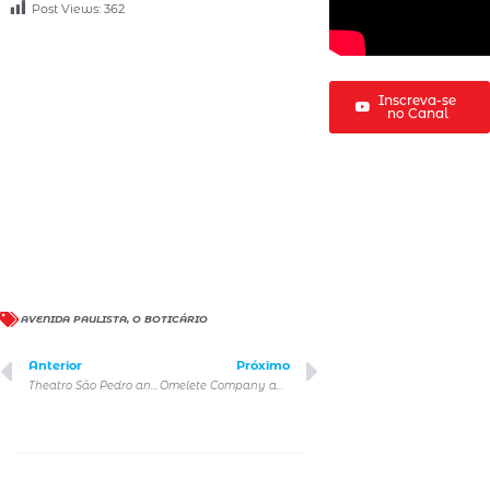
Post Views:
362
Inscreva-se
no Canal
AVENIDA PAULISTA
,
O BOTICÁRIO
Anterior
Próximo
Theatro São Pedro anuncia a Temporada 2025
Omelete Company anuncia o Chippu Place, o marketplace do entretenimento