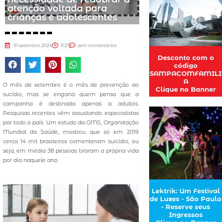
atenção voltada para
crianças e adolescentes
10 setembro 2024
11:27
sem comentários
Desconto com o
código
SAMPACOMFAMILI
A
O mês de setembro é o mês de prevenção ao
Clique no Banner
sucídio, mas se engana quem pensa que a
campanha é destinada apenas a adultos.
Pesquisas recentes vêm assustando especialistas
por todo o país. Um estudo da OMS, Organização
Mundial da Saúde, mostrou que só em 2019
cerca 14 mil brasileiros comenteram suicídio, ou
seja, em média 38 pessoas tiraram a própria vida
por dia naquele ano.
Lektrik: Um Festival
de Luzes - São Paulo
- Reserve seus
Ingressos