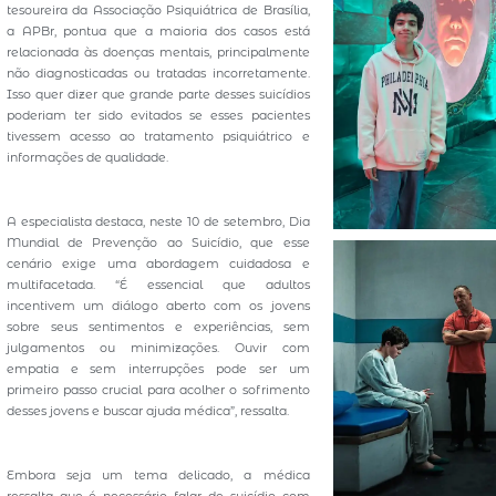
tesoureira da Associação Psiquiátrica de Brasília,
a APBr, pontua que a maioria dos casos está
relacionada às doenças mentais, principalmente
não diagnosticadas ou tratadas incorretamente.
Isso quer dizer que grande parte desses suicídios
poderiam ter sido evitados se esses pacientes
tivessem acesso ao tratamento psiquiátrico e
informações de qualidade.
A especialista destaca, neste 10 de setembro, Dia
Mundial de Prevenção ao Suicídio, que esse
cenário exige uma abordagem cuidadosa e
multifacetada. “É essencial que adultos
incentivem um diálogo aberto com os jovens
sobre seus sentimentos e experiências, sem
julgamentos ou minimizações. Ouvir com
empatia e sem interrupções pode ser um
primeiro passo crucial para acolher o sofrimento
desses jovens e buscar ajuda médica”, ressalta.
Embora seja um tema delicado, a médica
ressalta que é necessário falar de suicídio com