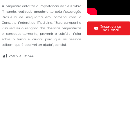
A psiquiatra enfatiza a importância do Setembro
Amarelo, realizado anualmente pela Associação
Brasileira de Psiquiatria em parceria com o
Conselho Federal de Medicina. “Essa campanha
Inscreva-se
visa reduzir o estigma das doenças psiquiátricas
no Canal
e, consequentemente, prevenir o suicídio. Falar
sobre o tema é crucial para que as pessoas
saibam que é possível ter ajuda”, conclui.
Post Views:
344