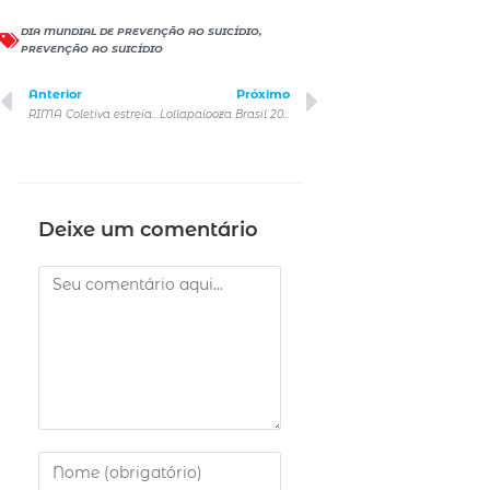
DIA MUNDIAL DE PREVENÇÃO AO SUICÍDIO
,
PREVENÇÃO AO SUICÍDIO
Anterior
Próximo
RIMA Coletiva estreia espetáculo inédito Eu sou Thema e ela é minha Louise no Sesc Santo Amaro em setembro
Lollapalooza Brasil 2025 anuncia line-up dividido por dia
Deixe um comentário