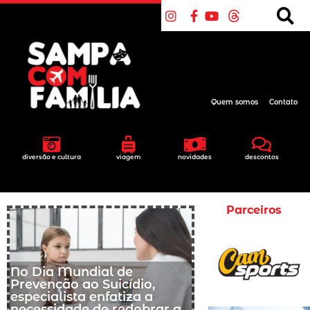
Quem somos
Contato
diversão e cultura
viagem
novidades
descontos
Parceiros
No Dia Mundial de
Prevenção ao Suicídio,
especialista enfatiza a
necessidade de redobrar a