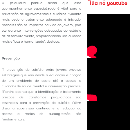
ilia no youtube
A psiquiatra pontua ainda que esse
acompanhamento especializado é vital para a
prevenção de agravamentos e suicídios. “Quanto
mais cedo o tratamento adequado é iniciado,
menores são os impactos na vida do jovem, pois
ele garante intervenções adequadas ao estágio
de desenvolvimento, proporcionando um cuidado
mais eficaz e humanizado”, destaca.
Prevenção
A prevenção do suicídio entre jovens envolve
estratégias que vão desde a educação e criação
de um ambiente de apoio até o acesso a
cuidados de saúde mental e intervenção precoce.
Martins aponta que a identificação e tratamento
precoce de transtornos psiquiátricos são
essenciais para a prevenção do suicídio. Além
disso, a supervisão contínua e a redução do
acesso a meios de autoagressão são
fundamentais.