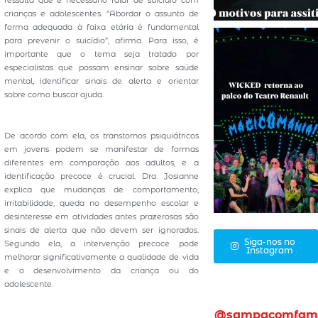
crianças e adolescentes. “Abordar o assunto de
forma adequada à faixa etária é fundamental
para prevenir o suicídio”, afirma. Para isso, é
importante que o tema seja tratado por
especialistas que possam ensinar sobre saúde
mental, identificar sinais de alerta e orientar
sobre como buscar ajuda.
De acordo com ela, os transtornos psiquiátricos
em jovens podem se manifestar de formas
diferentes em comparação aos adultos, e a
identificação precoce é crucial. Dra. Josianne
explica que mudanças de comportamento,
irritabilidade, queda no desempenho escolar e
desinteresse em atividades antes prazerosas são
sinais de alerta que não devem ser ignorados.
Siga-nos no
Segundo ela, a intervenção precoce pode
Instagram
melhorar significativamente a qualidade de vida
e o desenvolvimento da criança ou do
adolescente.
@sampacomfam