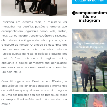
Clique no Banner
@sampacomfam
ilia no
instagram
Inspirada em eventos reais, a minissérie vai
mergulhar nos desafios, paixões e temores que
acompanharam jogadores como Pelé, Tostão,
Félix, Carlos Alberto, Jairzinho, Gérson e Rivellino,
além do técnico Zagallo, durante a preparação e
a disputa do torneio. O enredo se desenrola em
um dos momentos mais marcantes tanto do
futebol quanto da História política brasileira, em
meio à fase mais dura do regime militar,
enquanto a equipe demonstra sua genialidade
em campo sob a enorme pressão de representar
um país inteiro.
Com filmagens no Brasil e no México, a
produção vai recriar lances clássicos e momentos
de bastidores que ajudaram a construir o legado
de uma das maiores equipes de futebol de todos
os tempos. A minissérie ainda não tem data de
estreia.