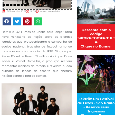
25 fevereiro 2025
18:39
sem comentários
Desconto com o
Netflix e O2 Filmes se unem para lançar uma
código
nova minissérie de ficção sobre os grandes
SAMPACOMFAMILI
jogadores que protagonizaram a campanha da
A
Clique no Banner
equipe nacional brasileira de futebol rumo ao
tricampeonato no mundial de 1970. Dirigida por
Pedro Morelli e Paulo Morelli e criada por Naná
Xavier e Rafael Dornellas, a produção recriará
momentos icônicos do torneio e revelará o lado
humano de lendas do esporte que fizeram
história dentro e fora de campo.
Lektrik: Um Festival
de Luzes - São Paulo
- Reserve seus
Ingressos