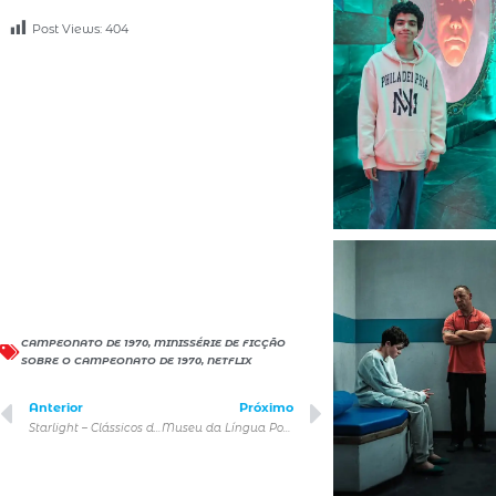
Post Views:
404
CAMPEONATO DE 1970
,
MINISSÉRIE DE FICÇÃO
SOBRE O CAMPEONATO DE 1970
,
NETFLIX
Anterior
Próximo
Starlight – Clássicos do Rock leva concerto à luz de velas ao Teatro B32
Museu da Língua Portuguesa é opção de passeio durante o Carnaval 2025