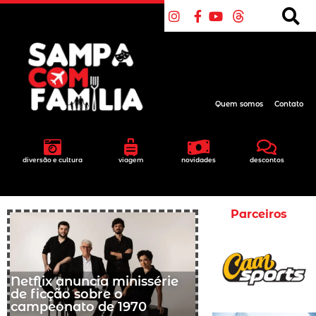
Quem somos
Contato
diversão e cultura
viagem
novidades
descontos
Parceiros
Netflix anuncia minissérie
de ficção sobre o
campeonato de 1970