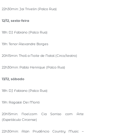
22h30min: Jai Trivelin (Palco Rua)
12/12, sexta-feira
18h: DJ Fabiano (Palco Rua)
19h: Tenor Alexandre Borges
20h15min: Tholl a Noite de Natal (Circo/teatro)
22h30min: Pablo Henrique (Palco Rua)
13/12, sábado
18h: DJ Fabiano (Palco Rua)
19h: Ragazzi Dei Monti
20h15min: Noel.com Cia Sorriso com Arte
(Espetáculo Circense)
22h30min: Alan Prudêncio Country Music –