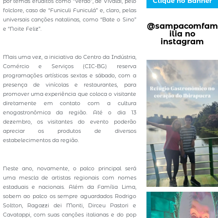
Clique no Banner
por temas eruditos como “Verão”, de Vivaldi, pelo
folclore, caso de “Funiculi Funiculá” e, claro, pelas
universais canções natalinas, como “Bate o Sino”
@sampacomfam
e “Noite Feliz”.
ilia no
instagram
Mais uma vez, a iniciativa do Centro da Indústria,
Comércio e Serviços (CIC-BG) reserva
programações artísticas sextas e sábado, com a
presença de vinícolas e restaurantes, para
promover uma experiência que coloca o visitante
diretamente em contato com a cultura
enogastronômica da região. Até o dia 13
dezembro, os visitantes do evento poderão
apreciar os produtos de diversos
estabelecimentos da região.
Neste ano, novamente, o palco principal será
uma mescla de artistas regionais com nomes
estaduais e nacionais. Além da Família Lima,
sobem ao palco os sempre aguardados Rodrigo
Soltton, Ragazzi dei Monti, Dirceu Pastori e
Cavatappi, com suas canções italianas e do pop