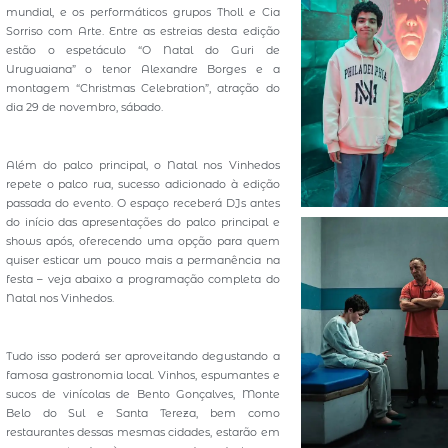
mundial, e os performáticos grupos Tholl e Cia
Sorriso com Arte. Entre as estreias desta edição
estão o espetáculo “O Natal do Guri de
Uruguaiana” o tenor Alexandre Borges e a
montagem “Christmas Celebration”, atração do
dia 29 de novembro, sábado.
Além do palco principal, o Natal nos Vinhedos
repete o palco rua, sucesso adicionado à edição
passada do evento. O espaço receberá DJs antes
do início das apresentações do palco principal e
shows após, oferecendo uma opção para quem
quiser esticar um pouco mais a permanência na
festa – veja abaixo a programação completa do
Natal nos Vinhedos.
Tudo isso poderá ser aproveitando degustando a
famosa gastronomia local. Vinhos, espumantes e
sucos de vinícolas de Bento Gonçalves, Monte
Belo do Sul e Santa Tereza, bem como
restaurantes dessas mesmas cidades, estarão em