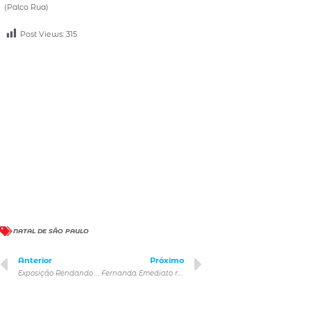
(Palco Rua)
Post Views:
315
NATAL DE SÃO PAULO
Anterior
Próximo
Exposição Rendando Histórias em cartaz no Museu A CASA do Objeto Brasileiro
Fernanda Emediato realiza série de eventos em São Paulo com distribuição gratuita de livro e atividades literárias