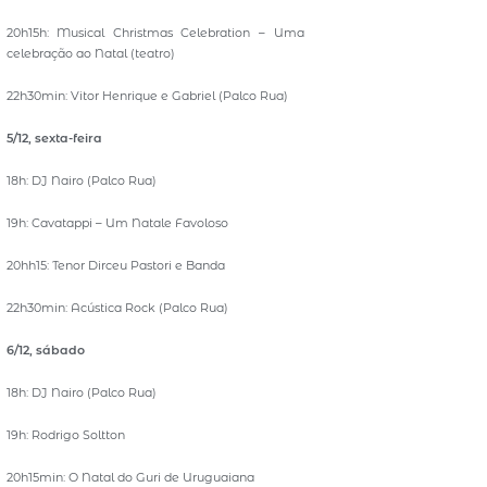
20h15h: Musical Christmas Celebration – Uma
celebração ao Natal (teatro)
22h30min: Vitor Henrique e Gabriel (Palco Rua)
5/12, sexta-feira
18h: DJ Nairo (Palco Rua)
19h: Cavatappi – Um Natale Favoloso
20hh15: Tenor Dirceu Pastori e Banda
22h30min: Acústica Rock (Palco Rua)
6/12, sábado
18h: DJ Nairo (Palco Rua)
19h: Rodrigo Soltton
20h15min: O Natal do Guri de Uruguaiana