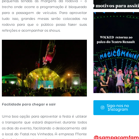
pequenas tendas às margens da rodovia – o
trecho onde ocorre a programação é bloqueado
para a passagem de veículos. Para aproveitar
tudo isso, grandes mesas serão colocadas na
rodovia para que o público possa fazer suas
refeições e acompanhar os shows.
Facilidade para chegar e sair
Siga-nos no
Instagram
Uma boa opção para aproveitar a festa é utilizar
o transporte que estará disponível durante todos
os dias do evento, facilitando o deslocamento até
o local do Natal nos Vinhedos. A empresa Monte
@sampacomfam