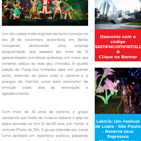
Um dos natais mais originais da Serra começa no
Desconto com o
dia 28 de novembro, sexta-feira, em Bento
código
Gonçalves, destacando uma extensa
SAMPACOMFAMILI
A
programação que passará por mais de 15
Clique no Banner
apresentações temáticas gratuitas, em meio aos
cenários idílicos do Vale dos Vinhedos. A quarta
edição do Natal nos Vinhedos abre em grande
estilo, trazendo ao palco todo o carisma e a
energia da Família Lima para preencher de
emoção esses dias de renovação e
agradecimento.
Com mais de 30 anos de carreira, o grupo
apresenta sua fusão de música clássica e pop no
Lektrik: Um Festival
palco armado no Km 21 da RS-444, em frente à
de Luzes - São Paulo
vinícola Miolo, às 20h. O grupo liderado por Lucas
- Reserve seus
Lima desfilará um repertório eclético, passando
Ingressos