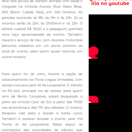
Belo fará serviço de transfer, sempre com saída e
ilia no youtube
chegada na Vinícola Aurora (Rua Olavo Bilac,
500, Bairro Cidade Alta), em três horários. As
partidas ocorrerão às 18h, às 19h e às 20h. Já os
retornos serão às 20h, às 21h30min e às 23h. O
bilhete custará R$ 35,00, e o passageiro ganhará
uma taça personalizada do evento. Também
haverá o serviço de táxi, com diversos motoristas
parceiros cadastros em um ponto próximo ao
local do evento, para quem quiser retornar em
outros horários.
Para quem for de carro, haverá a opção de
estacionamento na Miolo (vagas limitadas), com
acesso exclusivo pelo 40 da Leopoldina. O trânsito
na RS-444, principal via de acesso para quem
vem de Bento Gonçalves, estará bloqueado a
partir da vinícola Cave do Sol: a partir das 17h30
nas sexta-feiras e das 17h aos sábados. O mesmo
bloqueio vale para o acesso à Santa Lúcia.
Também é possível acessar o evento pela Via
Trento (6 da Leopoldina). Basta seguir as
orientações das autoridades de trânsito que