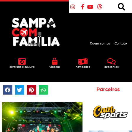
Quem somos
Contato
Natal nos Vinhedos
diversão e cultura
viagem
novidades
descontos
25 novembro 2025
11:55
sem comentários
Parceiros