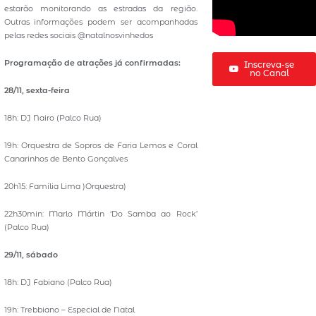
estarão monitorando as estradas da região.
Outras informações podem ser acompanhadas
pelas redes sociais @natalnosvinhedos
Programação de atrações já confirmadas:
Inscreva-se
no Canal
28/11, sexta-feira
18h: DJ Nairo (Palco Rua)
19h: Orquestra de Sopros de Faria Lemos e Coral
Canarinhos de Bento Gonçalves
20h15: Família Lima )Orquestra)
22h30min: Marlo Mártin ‘Do Samba ao Rock’
(Palco Rua)
29/11, sábado
18h: DJ Fabiano (Palco Rua)
19h: Trebbiano – Especial de Natal