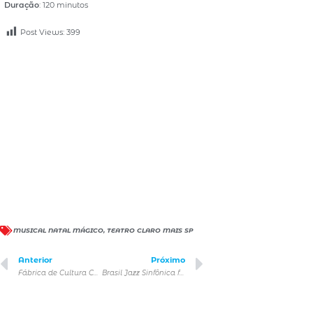
Duração
: 120 minutos
Post Views:
399
MUSICAL NATAL MÁGICO
,
TEATRO CLARO MAIS SP
Anterior
Próximo
Fábrica de Cultura Capão Redondo celebra 12 anos com Fundo de Quintal e muito samba
Brasil Jazz Sinfônica fará concertos a preços populares no Teatro Franco Zampari