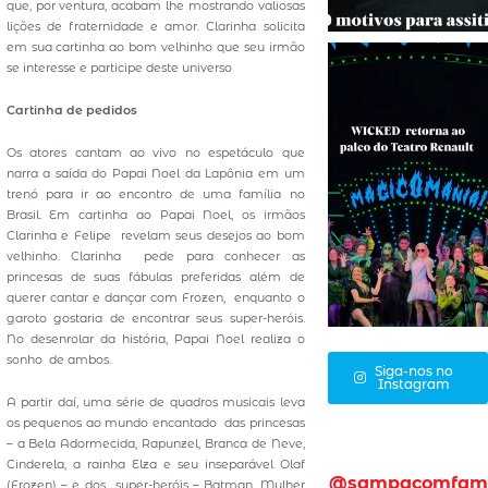
que, por ventura, acabam lhe mostrando valiosas
lições de fraternidade e amor. Clarinha solicita
em sua cartinha ao bom velhinho que seu irmão
se interesse e participe deste universo
Cartinha de pedidos
Os atores cantam ao vivo no espetáculo que
narra a saída do Papai Noel da Lapônia em um
trenó para ir ao encontro de uma família no
Brasil. Em cartinha ao Papai Noel, os irmãos
Clarinha e Felipe revelam seus desejos ao bom
velhinho. Clarinha pede para conhecer as
princesas de suas fábulas preferidas além de
querer cantar e dançar com Frozen, enquanto o
garoto gostaria de encontrar seus super-heróis.
No desenrolar da história, Papai Noel realiza o
sonho de ambos.
Siga-nos no
Instagram
A partir daí, uma série de quadros musicais leva
os pequenos ao mundo encantado das princesas
– a Bela Adormecida, Rapunzel, Branca de Neve,
Cinderela, a rainha Elza e seu inseparável Olaf
@sampacomfam
(Frozen) – e dos super-heróis – Batman, Mulher