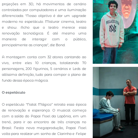
projeções em 3D, há movimentos de cenário
controlados por computadores e uma iluminação
diferenciada. “Nosso objetivo é dar um upgrade
moderno no espetáculo. Misturar cinema, teatro
e show. Acho que o teatro merece essa
renovação tecnológica. É até mesmo uma
maneira de interagir com o público,
principalmente as crianças”, diz Bond.
A montagem conta com 32 atores cantando ao
vivo, entre eles 10 crianças, totalizando 70
personagens, 200 figurinos, 5 cenários e Leds de
altíssima definição, tudo para compor o plano de
fundo dessa época mágica.
O espetáculo
O espetáculo “Natal Mágico” retrata essa época
de renovação e esperança. O musical começa
com a saída do Papai Noel da Lapônia, em um
trenó, para ir ao encontro de três crianças no
Brasil: Nesta nova megaprodução, Papai Noel
volta para realizar um sonho de Clarinha e Felipe