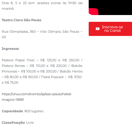
Dias 8, 5 e 22 tem sessões extras às 11h30 da
manhã.
Teatro Claro São Paulo
Inscreva-se
no Canal
Rua Olimpíadas, 360 – Vila Olímpia, São Paulo –
SP.
Ingressos
:
Plateia Papai Noel – R$ 125,00 e R$ 250,00 /
Plateia Renas – R$ 110,00 e R$ 220,00 / Balcão
Princesas – R$ 100,00 e R$ 200,00 / Balcão Heróis
– R$ 80,00 e R$ 160,00 / Natal Popular – R$ 37,50
e R$ 75,00
https://uhuu.com/evento/sp/sao-paulo/natal-
magico-13681
Capacidade
: 803 lugares
Classificação
: Livre