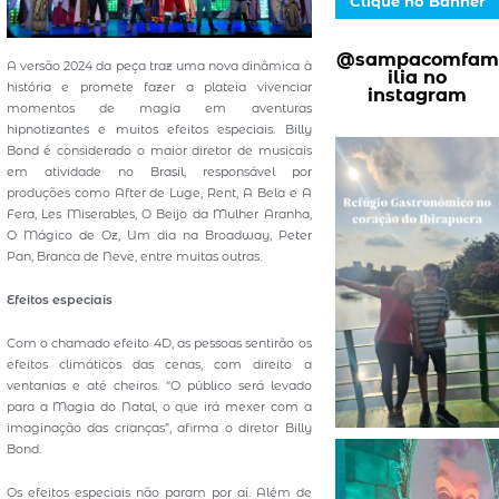
Clique no Banner
@sampacomfam
A versão 2024 da peça traz uma nova dinâmica à
ilia no
história e promete fazer a plateia vivenciar
instagram
momentos de magia em aventuras
hipnotizantes e muitos efeitos especiais. Billy
Bond é considerado o maior diretor de musicais
em atividade no Brasil, responsável por
produções como After de Luge, Rent, A Bela e A
Fera, Les Miserables, O Beijo da Mulher Aranha,
O Mágico de Oz, Um dia na Broadway, Peter
Pan, Branca de Neve, entre muitas outras.
Efeitos especiais
Com o chamado efeito 4D, as pessoas sentirão os
efeitos climáticos das cenas, com direito a
ventanias e até cheiros. “O público será levado
para a Magia do Natal, o que irá mexer com a
imaginação das crianças”, afirma o diretor Billy
Bond.
Os efeitos especiais não param por aí. Além de