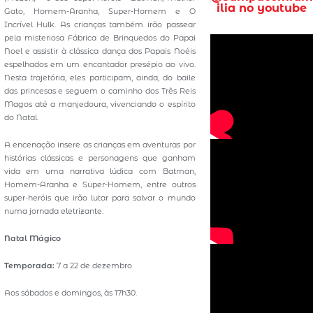
ilia no youtube
Gato, Homem-Aranha, Super-Homem e O
Incrível Hulk. As crianças também irão passear
pela misteriosa Fábrica de Brinquedos do Papai
Noel e assistir à clássica dança dos Papais Noéis
espelhados em um encantador presépio ao vivo.
Nesta trajetória, eles participam, ainda, do baile
das princesas e seguem o caminho dos Três Reis
Magos até a manjedoura, vivenciando o espírito
do Natal.
A encenação insere as crianças em aventuras por
histórias clássicas e personagens que ganham
vida em uma narrativa lúdica com Batman,
Homem-Aranha e Super-Homem, entre outros
super-heróis que irão lutar para salvar o mundo
numa jornada eletrizante.
Natal Mágico
Temporada:
7 a 22 de dezembro
Aos sábados e domingos, às 17h30.