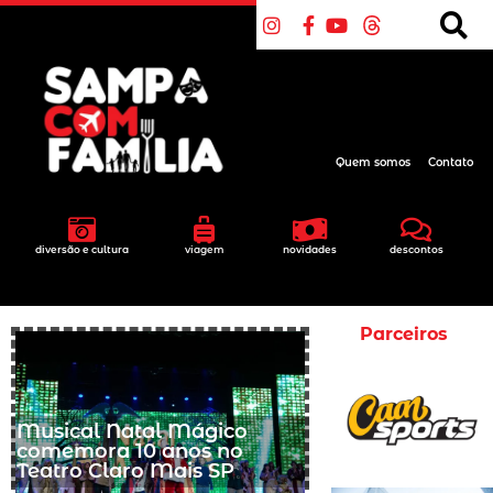
Quem somos
Contato
diversão e cultura
viagem
novidades
descontos
Parceiros
Musical Natal Mágico
comemora 10 anos no
Teatro Claro Mais SP