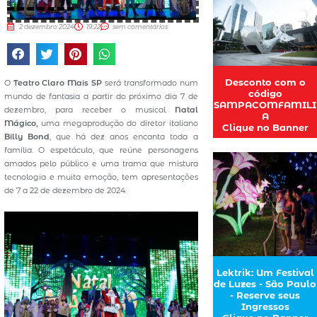
2 dezembro 2024
19:22
sem comentários
Desconto com o
O
Teatro Claro Mais SP
será transformado num
código
mundo de fantasia a partir do próximo dia 7 de
SAMPACOMFAMILI
dezembro, para receber o musical
Natal
A
Mágico,
uma megaprodução do diretor italiano
Clique no Banner
Billy Bond
, que há dez anos encanta toda a
família. O espetáculo, que reúne personagens
amados pelo público e uma trama que mistura
tecnologia e muita emoção, tem apresentações
de 7 a 22 de dezembro de 2024.
Lektrik: Um Festival
de Luzes - São Paulo
- Reserve seus
Ingressos