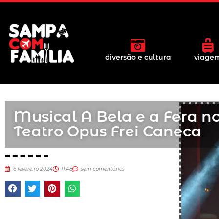
diversão e cultura
viage
Musical A Bela e a Fera n
Teatro Opus Frei Caneca
6 fevereiro 2024
11:48
sem comentários