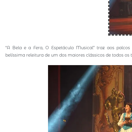
“A Bela e a Fera, O Espetáculo Musical” traz aos palc
belíssima releitura de um dos maiores clássicos de todos os