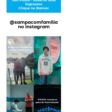
Ingressos
Clique no Banner
@sampacomfamilia
no instagram