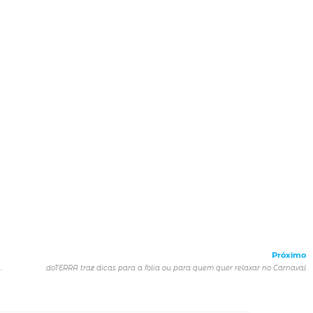
Próximo
ra os fãs que querem ter a oportunidade de vivenciar a Cidade do Rock de uma forma única
doTERRA traz dicas para a folia ou para quem quer relaxar no Carnaval