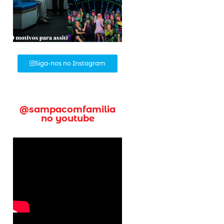
Siga-nos no Instagram
@sampacomfamilia
no youtube