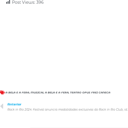
Post Views:
396
A BELA E A FERA
,
MUSICAL A BELA E A FERA
,
TEATRO OPUS FREI CANECA
Anterior
Rock in Rio 2024: Festival anuncia modalidades exclusivas do Rock in Rio Club, ideal pa