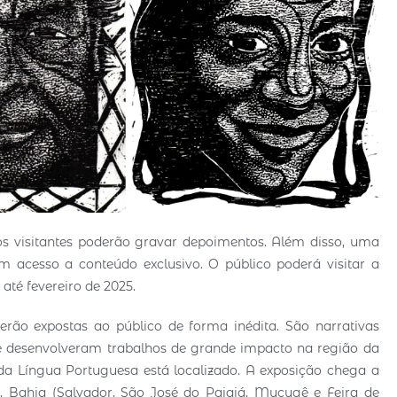
os visitantes poderão gravar depoimentos. Além disso, uma
am acesso a conteúdo exclusivo. O público poderá visitar a
 até fevereiro de 2025.
 serão expostas ao público de forma inédita. São narrativas
e desenvolveram trabalhos de grande impacto na região da
 da Língua Portuguesa está localizado. A exposição chega a
 Bahia (Salvador, São José do Paiaiá, Mucugê e Feira de