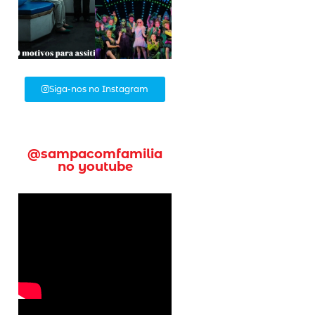
Siga-nos no Instagram
@sampacomfamilia
no youtube