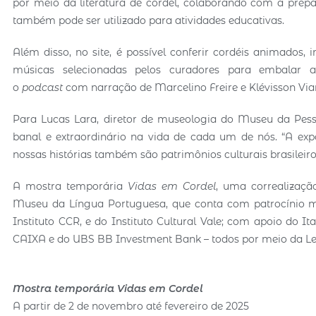
por meio da literatura de cordel, colaborando com a prepa
também pode ser utilizado para atividades educativas.
Além disso, no site, é possível conferir cordéis animados,
músicas selecionadas pelos curadores para embalar a v
o
podcast
com narração de Marcelino Freire e Klévisson Vi
Para Lucas Lara, diretor de museologia do Museu da Pes
banal e extraordinário na vida de cada um de nós. “A exp
nossas histórias também são patrimônios culturais brasileir
A mostra temporária
Vidas em Cordel
, uma correalizaç
Museu da Língua Portuguesa, que conta com patrocínio má
Instituto CCR, e do Instituto Cultural Vale; com apoio do It
CAIXA e do UBS BB Investment Bank – todos por meio da Lei 
Mostra temporária Vidas em Cordel
A partir de 2 de novembro até fevereiro de 2025