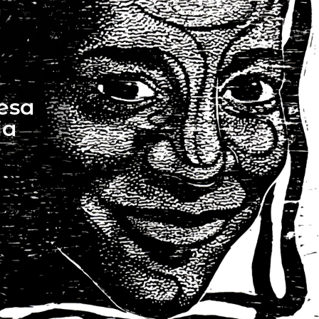
esa
ia