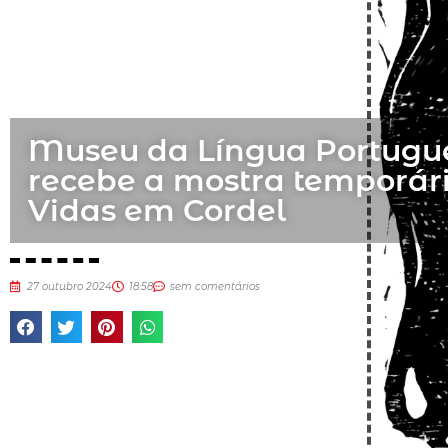
Museu da Língua Portugu
recebe a mostra temporár
Vidas em Cordel
27 outubro 2024
18:58
sem comentários