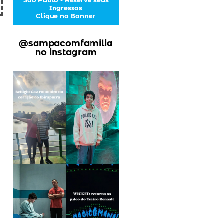
Ingressos
Clique no Banner
@sampacomfamilia
no instagram