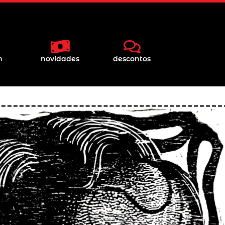
m
novidades
descontos