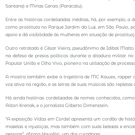
Santana) e Minas Gerais (Paracatu).
Entre as histórias cordelizadas inéditas, há, por exemplo, a
como prostituta no Parque Jardim da Luz, em São Paulo, por
apoio e dá visibilidade às mulheres em situação de prostitui
Outro retratado é César Vieira, pseudônimo de Idibal Matt
na defesa de presos políticos durante a ditadura militar n
Popular União e Olho Vivo, pioneiro na utilização de process
A mostra também exibe a trajetória de MC Kawex, rapper q
voz ativa na região, e as letras de suas músicas são repletas 
Há ainda histórias cordelizadas de nomes conhecidos, como o
Ailton Krenak, e o jornalista Gilberto Dimenstein.
“A exposição
Vidas em Cordel
apresenta um cordão de histór
mazelas e injustiças, mas também com suas belezas e encant
pessoas”, afirma Haurélio, um dos curadores.