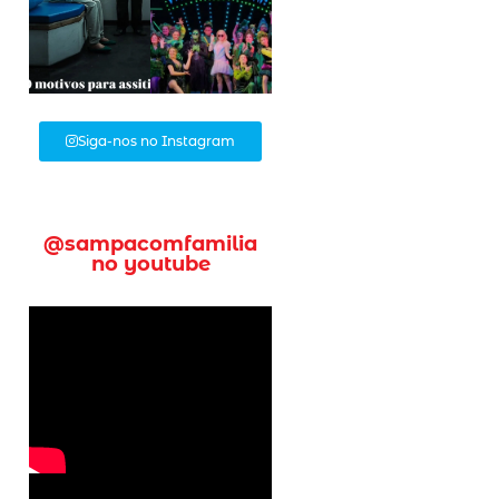
Siga-nos no Instagram
@sampacomfamilia
no youtube