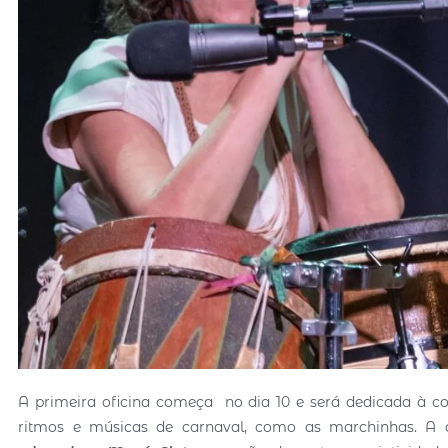
A primeira oficina começa no dia 10 e será dedicada à c
ritmos e músicas de carnaval, como as marchinhas. A a