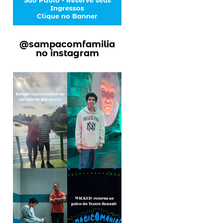
Ingressos
Clique no Banner
@sampacomfamilia
no instagram