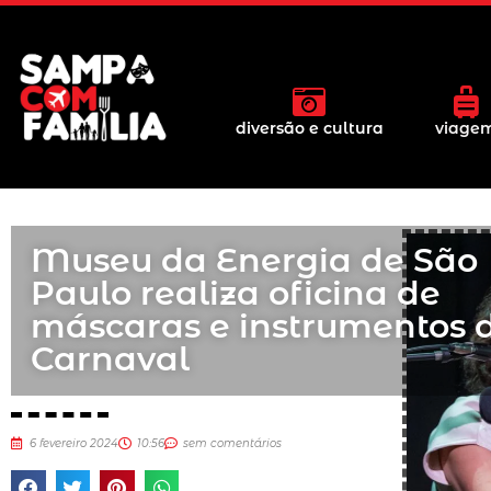
diversão e cultura
viage
Museu da Energia de São
Paulo realiza oficina de
máscaras e instrumentos 
Carnaval
6 fevereiro 2024
10:56
sem comentários