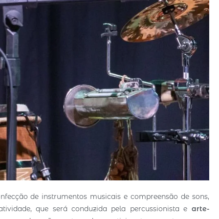
onfecção de instrumentos musicais e compreensão de sons,
tividade, que será conduzida pela percussionista e
arte-