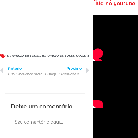
ilia no youtube
“MAURICIO DE SOUSA
,
MAURICIO DE SOUSA O FILME
Anterior
Próximo
MIS Experience prorroga visitação de“Bob Esponja – A Experiência” até fevereiro
Disney+ | Produção de Sonhos – O que esperar da nova série
Deixe um comentário