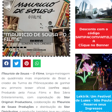
Desconto com o
código
“MAURICIO DE SOUSA – O
SAMPACOMFAMILI
FILME”
A
Clique no Banner
19 dezembro 2024
16:24
sem comentários
Mauricio de Sousa – O Filme
, longa-metragem
do quadrinista mais importante do Brasil e
criador da Turma da Mônica,acaba de ganhar
seu primeiro teaser oficial (
confira aqui
).
Produzido pela Focus Films e Boa Ideia
Lektrik: Um Festival
Entretenimento, com coprodução da
Star
de Luzes - São Paulo
Original Productions
, colaboração da
Mauricio
- Reserve seus
de Sousa Produções
e distribuição da
Star
Ingressos
Distribution
, a produção também teve seu pôster