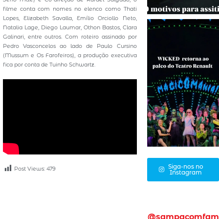
filme conta com nomes no elenco como Thati
Lopes, Elizabeth Savalla, Emílio Orciollo Neto,
Natalia Lage, Diego Laumar, Othon Bastos, Clara
Galinari, entre outros. Com roteiro assinado por
Pedro Vasconcelos ao lado de Paulo Cursino
(Mussum e Os Farofeiros), a produção executiva
fica por conta de Tuinho Schwartz.
Siga-nos no
Post Views:
479
Instagram
@sampacomfam