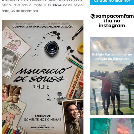
Clique no Banner
oficial revelado durante a
CCXP24
nesta sexta-
feira, 06 de dezembro.
@sampacomfam
ilia no
instagram