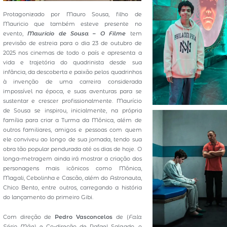
Protagonizado por Mauro Sousa, filho de
Mauricio que também esteve presente no
evento,
Mauricio de Sousa – O Filme
tem
previsão de estreia para o dia 23 de outubro de
2025 nos cinemas de todo o país e apresenta a
vida e trajetória do quadrinista desde sua
infância, da descoberta e paixão pelos quadrinhos
à invenção de uma carreira considerada
impossível na época, e suas aventuras para se
sustentar e crescer profissionalmente. Maurício
de Sousa se inspirou, inicialmente, na própria
família para criar a Turma da Mônica, além de
outros familiares, amigos e pessoas com quem
ele conviveu ao longo de sua jornada, tendo sua
obra tão popular pendurada até os dias de hoje. O
longa-metragem ainda irá mostrar a criação dos
personagens mais icônicos como Mônica,
Magali, Cebolinha e Cascão, além do Astronauta,
Chico Bento, entre outros, carregando a história
do lançamento do primeiro Gibi.
Com direção de
Pedro Vasconcelos
de (
Fala
Sério Mãe
) e Co-direção de Rafael Salgado, o