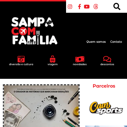
Quem somos
Contato
diversão e cultura
viagem
novidades
descontos
Parceiros