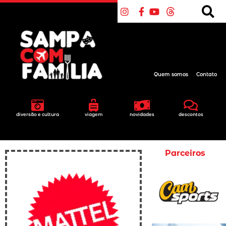
Quem somos
Contato
diversão e cultura
viagem
novidades
descontos
Parceiros