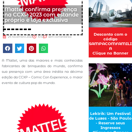
Mattel confirma presença
na CCXP 2023 com estande
próprio e loja exclusiva
Desconto com o
24 novembro 2023
10:12
sem comentários
código
SAMPACOMFAMILI
A
Clique no Banner
A Mattel, uma das maiores e mais conhecidas
fabricantes de brinquedos do mundo, confirma
sua presença com uma área inédita na décima
edição da CCXP – Comic Con Experience, o maior
evento de cultura pop do mundo.
Lektrik: Um Festival
de Luzes - São Paulo
- Reserve seus
Ingressos