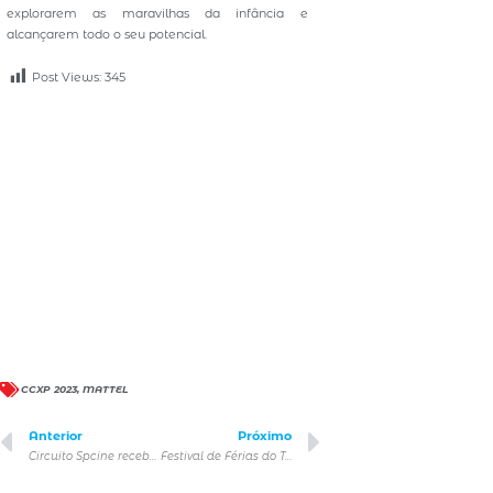
explorarem as maravilhas da infância e
alcançarem todo o seu potencial.
Post Views:
345
CCXP 2023
,
MATTEL
Anterior
Próximo
Circuito Spcine recebe programação comemorativa aos 100 anos da Warner Bros.
Festival de Férias do Teatro UOL