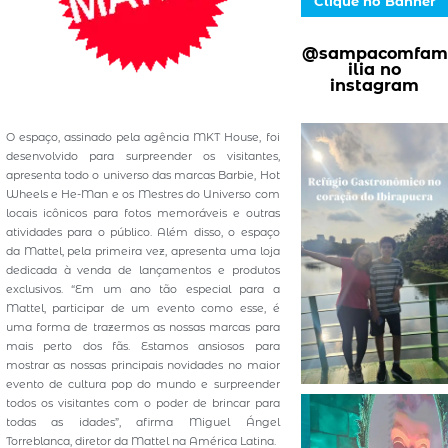
Clique no Banner
@sampacomfam
ilia no
instagram
O espaço, assinado pela agência MKT House, foi
desenvolvido para surpreender os visitantes,
apresenta todo o universo das marcas Barbie, Hot
Wheels e He-Man e os Mestres do Universo com
locais icônicos para fotos memoráveis e outras
atividades para o público. Além disso, o espaço
da Mattel, pela primeira vez, apresenta uma loja
dedicada à venda de lançamentos e produtos
exclusivos. “Em um ano tão especial para a
Mattel, participar de um evento como esse, é
uma forma de trazermos as nossas marcas para
mais perto dos fãs. Estamos ansiosos para
mostrar as nossas principais novidades no maior
evento de cultura pop do mundo e surpreender
todos os visitantes com o poder de brincar para
todas as idades”, afirma Miguel Ángel
Torreblanca, diretor da Mattel na América Latina.