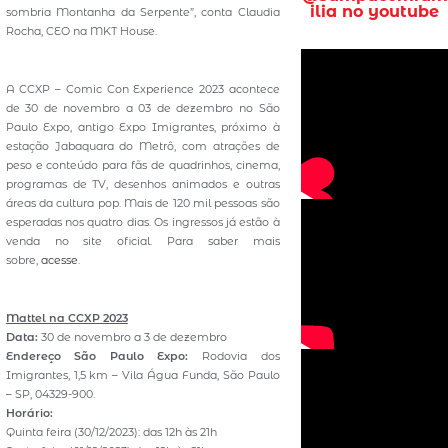
ilia no youtube
sombria Montanha da Serpente”, conta Claudia
Rocha, CEO na MKT House.
A CCXP – Comic Con Experience 2023 acontece
de 30 de novembro a 03 de dezembro no São
Paulo Expo, antigo Expo Imigrantes, próximo à
estação Jabaquara do Metrô, com atrações de
peso e conteúdo para fãs de quadrinhos, cinema,
programas de TV, desenhos animados e outras
áreas da cultura pop. Mais de 120 mil pessoas são
esperadas nos quatro dias. Os ingressos já estão à
venda no site oficial. Para saber mais
sobre,
acesse
.
Mattel na CCXP 2023
Data:
30 de novembro a 3 de dezembro
Endereço São Paulo Expo:
Rodovia dos
Imigrantes, 1,5 km – Vila Água Funda, São Paulo
– SP, 04329-900.
Horário:
Quinta feira (30/12/2023): das 12h às 21h