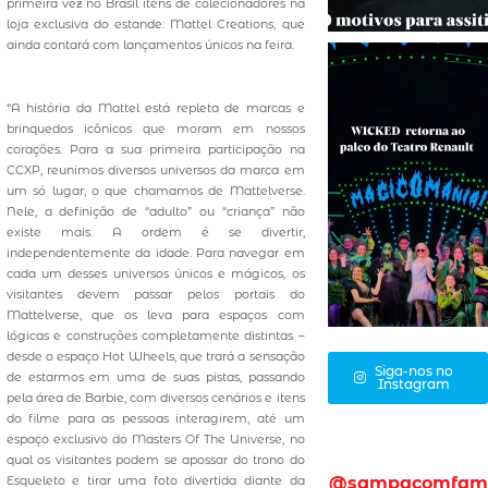
primeira vez no Brasil itens de colecionadores na
loja exclusiva do estande: Mattel Creations, que
ainda contará com lançamentos únicos na feira.
“A história da Mattel está repleta de marcas e
brinquedos icônicos que moram em nossos
corações. Para a sua primeira participação na
CCXP, reunimos diversos universos da marca em
um só lugar, o que chamamos de Mattelverse.
Nele, a definição de “adulto” ou “criança” não
existe mais. A ordem é se divertir,
independentemente da idade. Para navegar em
cada um desses universos únicos e mágicos, os
visitantes devem passar pelos portais do
Mattelverse, que os leva para espaços com
lógicas e construções completamente distintas –
desde o espaço Hot Wheels, que trará a sensação
Siga-nos no
de estarmos em uma de suas pistas, passando
Instagram
pela área de Barbie, com diversos cenários e itens
do filme para as pessoas interagirem, até um
espaço exclusivo do Masters Of The Universe, no
qual os visitantes podem se apossar do trono do
Esqueleto e tirar uma foto divertida diante da
@sampacomfam