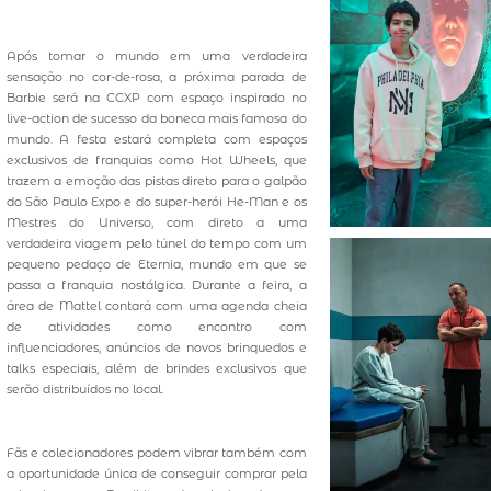
Após tomar o mundo em uma verdadeira
sensação no cor-de-rosa, a próxima parada de
Barbie será na CCXP com espaço inspirado no
live-action de sucesso da boneca mais famosa do
mundo. A festa estará completa com espaços
exclusivos de franquias como Hot Wheels, que
trazem a emoção das pistas direto para o galpão
do São Paulo Expo e do super-herói He-Man e os
Mestres do Universo, com direto a uma
verdadeira viagem pelo túnel do tempo com um
pequeno pedaço de Eternia, mundo em que se
passa a franquia nostálgica. Durante a feira, a
área de Mattel contará com uma agenda cheia
de atividades como encontro com
influenciadores, anúncios de novos brinquedos e
talks especiais, além de brindes exclusivos que
serão distribuídos no local.
Fãs e colecionadores podem vibrar também com
a oportunidade única de conseguir comprar pela