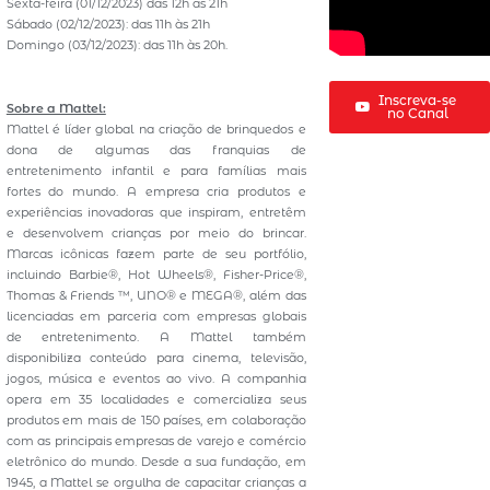
Sexta-feira (01/12/2023) das 12h às 21h
Sábado (02/12/2023): das 11h às 21h
Domingo (03/12/2023): das 11h às 20h.
Inscreva-se
Sobre a Mattel:
no Canal
Mattel é líder global na criação de brinquedos e
dona de algumas das franquias de
entretenimento infantil e para famílias mais
fortes do mundo. A empresa cria produtos e
experiências inovadoras que inspiram, entretêm
e desenvolvem crianças por meio do brincar.
Marcas icônicas fazem parte de seu portfólio,
incluindo Barbie®, Hot Wheels®, Fisher-Price®,
Thomas & Friends ™, UNO® e MEGA®, além das
licenciadas em parceria com empresas globais
de entretenimento. A Mattel também
disponibiliza conteúdo para cinema, televisão,
jogos, música e eventos ao vivo. A companhia
opera em 35 localidades e comercializa seus
produtos em mais de 150 países, em colaboração
com as principais empresas de varejo e comércio
eletrônico do mundo. Desde a sua fundação, em
1945, a Mattel se orgulha de capacitar crianças a