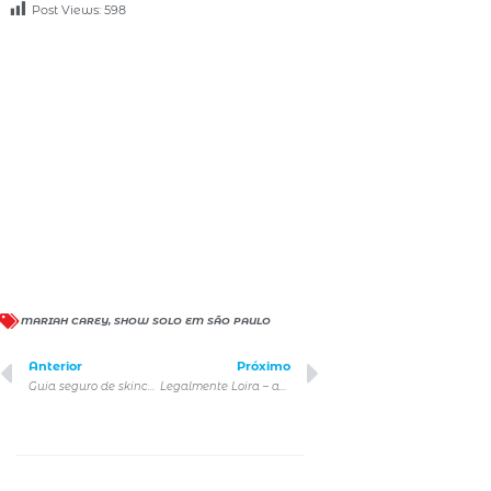
Post Views:
598
MARIAH CAREY
,
SHOW SOLO EM SÃO PAULO
Anterior
Próximo
Guia seguro de skincare para a Geração Alpha
Legalmente Loira – ao Musical