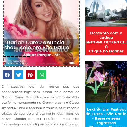
Desconto com o
código
Mariah Carey anuncia
SAMPACOMFAMILI
A
show solo em São Paulo
Clique no Banner
28 maio 2024
15:52
sem comentários
É impossível falar da música pop que
conhecemos hoje sem passar pelo nome de
Mariah Carey. Não à toa, em fevereiro de 2024,
ela foi homenageada no Grammy com o Global
Impact Award e recebeu o prêmio pelo impacto
Lektrik: Um Festival
global de sua obra diretamente das mãos de
de Luzes - São Paulo
- Reserve seus
Stevie Wonder, que, na ocasião, afirmou estar
Ingressos
“animado por estar ali para celebrar uma amiga