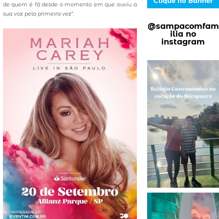
Clique no Banner
de quem é fã desde o momento em que ouviu a
sua voz pela primeira vez”.
@sampacomfam
ilia no
instagram