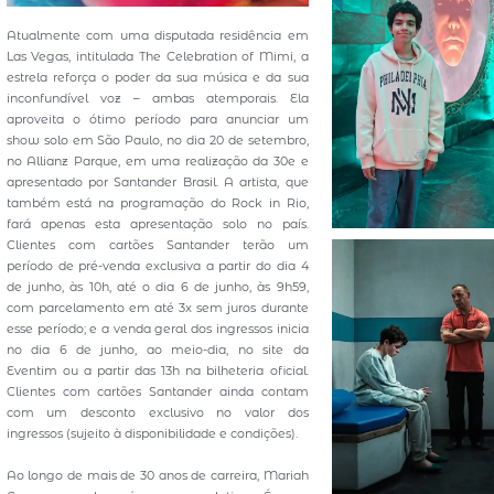
Atualmente com uma disputada residência em
Las Vegas, intitulada The Celebration of Mimi, a
estrela reforça o poder da sua música e da sua
inconfundível voz – ambas atemporais. Ela
aproveita o ótimo período para anunciar um
show solo em São Paulo, no dia 20 de setembro,
no Allianz Parque, em uma realização da 30e e
apresentado por Santander Brasil. A artista, que
também está na programação do Rock in Rio,
fará apenas esta apresentação solo no país.
Clientes com cartões Santander terão um
período de pré-venda exclusiva a partir do dia 4
de junho, às 10h, até o dia 6 de junho, às 9h59,
com parcelamento em até 3x sem juros durante
esse período; e a venda geral dos ingressos inicia
no dia 6 de junho, ao meio-dia, no site da
Eventim ou a partir das 13h na bilheteria oficial.
Clientes com cartões Santander ainda contam
com um desconto exclusivo no valor dos
ingressos (sujeito à disponibilidade e condições).
Ao longo de mais de 30 anos de carreira, Mariah