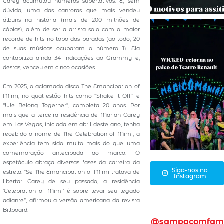
Carey acumulou números superlativos. É, sem
dúvida, uma das cantoras que mais vendeu
álbuns na história (mais de 200 milhões de
cópias), além de ser a artista solo com o maior
recorde de hits no topo das paradas (ao todo, 20
de suas músicas ocuparam o número 1). Ela
contabiliza ainda 34 indicações ao Grammy e,
destas, venceu em cinco ocasiões.
Em 2025, o aclamado disco The Emancipation of
Mimi, no qual estão hits como “Shake it Off” e
“We Belong Together”, completa 20 anos. Por
mais que a terceira residência de Mariah Carey
em Las Vegas, iniciada em abril deste ano, tenha
recebido o nome de The Celebration of Mimi, a
experiência tem sido muito mais do que uma
comemoração antecipada ao marco. O
espetáculo abraça diversas fases da carreira da
Siga-nos no
estrela. “Se The Emancipation of Mimi tratava de
Instagram
libertar Carey de seu passado, a residência
‘Celebration of Mimi’ é sobre levar seu legado
adiante”, afirmou a versão americana da revista
Billboard.
@sampacomfam