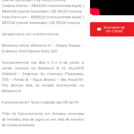
Cadeira Inferior – R$245,00 (meia-entrada legal) |
R$441,00 (cliente Santander) | R$ 490,00 (inteira)
Pista Premium – R$395,00 (meia-entrada legal) |
R$711,00 (cliente Santander) | R$ 790,00 (inteira)
Inscreva-se
no Canal
Vendas online em: eventim.com.br
Bilheteria oficial: Bilheteria A – Allianz Parque –
Endereço: Rua Palestra Itália, 200
*Exclusivamente nos dias 4, 5 e 6 de junho, a
venda ocorrerá na Bilheteria B no ALLIANZ
PARQUE – Endereço: Av. Francisco Matarazzo,
1705 – Portão B – Água Branca – São Paulo/SP.
Nos demais dias, as vendas acontecerão na
Bilheteria A.
Funcionamento*: Terça a sábado das 10h às 17h
*Não há funcionamento em feriados, emendas
de feriados, dias de jogos ou em dias de eventos
de outras empresas.