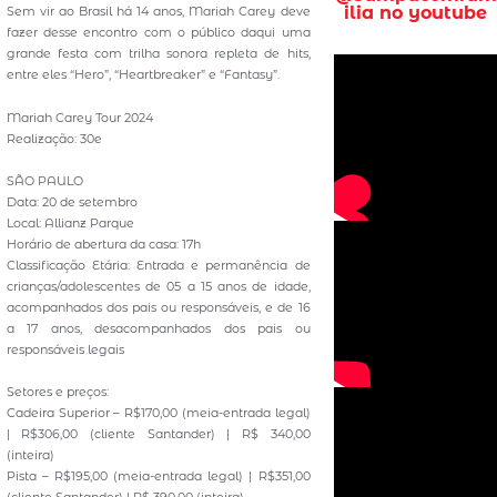
ilia no youtube
Sem vir ao Brasil há 14 anos, Mariah Carey deve
fazer desse encontro com o público daqui uma
grande festa com trilha sonora repleta de hits,
entre eles “Hero”, “Heartbreaker” e “Fantasy”.
Mariah Carey Tour 2024
Realização: 30e
SÃO PAULO
Data: 20 de setembro
Local: Allianz Parque
Horário de abertura da casa: 17h
Classificação Etária: Entrada e permanência de
crianças/adolescentes de 05 a 15 anos de idade,
acompanhados dos pais ou responsáveis, e de 16
a 17 anos, desacompanhados dos pais ou
responsáveis legais
Setores e preços:
Cadeira Superior – R$170,00 (meia-entrada legal)
| R$306,00 (cliente Santander) | R$ 340,00
(inteira)
Pista – R$195,00 (meia-entrada legal) | R$351,00
(cliente Santander) | R$ 390,00 (inteira)