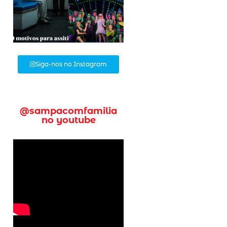
Siga-nos no Instagram
@sampacomfamilia
no youtube