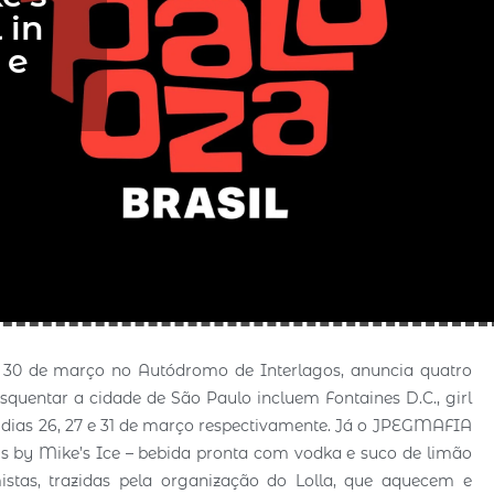
 in
 e
 e 30 de março no Autódromo de Interlagos, anuncia quatro
squentar a cidade de São Paulo incluem Fontaines D.C., girl
s dias 26, 27 e 31 de março respectivamente. Já o JPEGMAFIA
ws by Mike’s Ice – bebida pronta com vodka e suco de limão
istas, trazidas pela organização do Lolla, que aquecem e