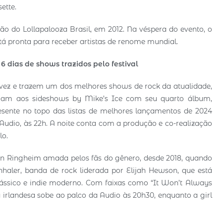
ette.
o do Lollapalooza Brasil, em 2012. Na véspera do evento, o
stá pronta para receber artistas de renome mundial.
6 dias de shows trazidos pelo festival
a vez e trazem um dos melhores shows de rock da atualidade,
egam aos sideshows by Mike’s Ice com seu quarto álbum,
nte no topo das listas de melhores lançamentos de 2024
 Audio, às 22h. A noite conta com a produção e co-realização
lo.
ven Ringheim amada pelos fãs do gênero, desde 2018, quando
Inhaler, banda de rock liderada por Elijah Hewson, que está
ssico e indie moderno. Com faixas como “It Won’t Always
a irlandesa sobe ao palco da Audio às 20h30, enquanto a girl