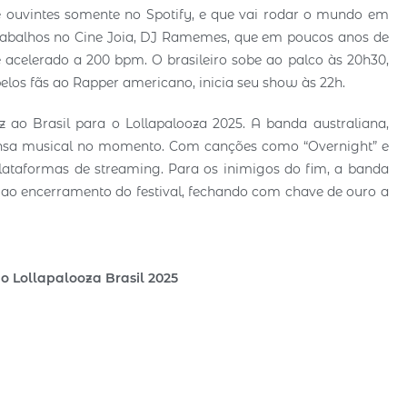
 ouvintes somente no Spotify, e que vai rodar o mundo em
 trabalhos no Cine Joia, DJ Ramemes, que em poucos anos de
 e acelerado a 200 bpm. O brasileiro sobe ao palco às 20h30,
elos fãs ao Rapper americano, inicia seu show às 22h.
z ao Brasil para o Lollapalooza 2025. A banda australiana,
ensa musical no momento. Com canções como “Overnight” e
plataformas de streaming. Para os inimigos do fim, a banda
 ao encerramento do festival, fechando com chave de ouro a
do Lollapalooza Brasil 2025