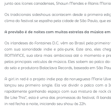
junto aos ícones canadenses, Shawn Mendes e Alanis Moriss
Os tradicionais sideshows acontecem desde a primeira ediçã
clima do festival se espalha pela cidade de São Paulo, que e
A previsão é de noites com muitas estrelas da música em 
Os irlandeses do Fontaines D.C. vêm ao Brasil pela primeir
com sua sonoridade indie e pós-punk. Este ano, eles ch
ROMANCE, sua obra mais ambiciosa até o momento e prese
pelos principais veículos de música. Eles sobem ao palco da
do selo e produtora Balaclava Records, baseada em São Pau
A girl in red é o projeto indie pop da norueguesa Marie Ul
lançou seu primeiro single. Ela vai dividir o palco com a 
rapidamente ganhando espaço com sua mistura de rock clá
Be Like This”, esta é uma das promessas do festival. A band
in red fecha a noite, iniciando seu show às 22h.