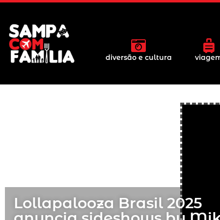
diversão e cultura
viage
Lollapalooza Brasil 2025
anuncia sideshows by Mik