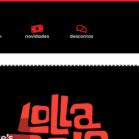
m
novidades
descontos
e’s