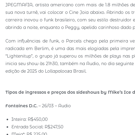
JPEGMAFIA, artista americano com mais de 1.8 milhões de
sua nova turnê, vai colocar o Cine Joia abaixo. Abrindo os
carreira inovou o funk brasileiro, com seu estilo destruidor
abrindo a noite, enquanto o Peggy, apelido carinhoso dado p
Com influências de funk, o Parcels chega pela primeira ve
radicada em Berlim, é uma das mais elogiadas pela impr
“Lightenitup”, o grupo já superou os milhões de plays nas 
inicia seu show às 21h30, também na Audio, no dia seguinte
edição de 2025 do Lollapalooza Brasil.
Tipos de ingressos e preços dos sideshows by Mike’s Ice 
Fontaines D.C.
– 26/03 – Audio
Inteira: R$450,00
Entrada Social: R$247,50
Meia*: R$ 225,00