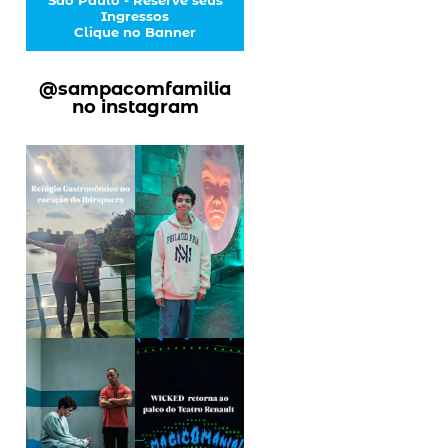
Ingressos
Clique no Banner
@sampacomfamilia
no instagram