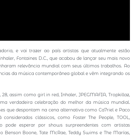
doria, e vai trazer ao país artistas que atualmente estão
nhaler, Fontaines D.C., que acabou de lançar seu mais novo
ganharam relevância mundial com seus últimos trabalhos. Ao
ências da música contemporânea global e vêm integrando os
a, 28, assim como girl in red, Inhaler, JPEGMAFIA, Tropkillaz,
uma verdadeira celebração do melhor da música mundial.
mes que despontam na cena alternativa como Ca7riel e Paco
 considerados clássicos, como Foster The People, TOOL,
co pode esperar por shows surpreendentes com artistas
mo Benson Boone, Tate McRae, Teddy Swims e The Marías,