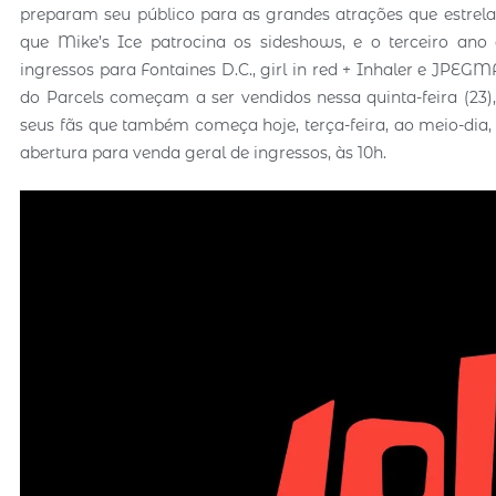
preparam seu público para as grandes atrações que estrela
que Mike’s Ice patrocina os sideshows, e o terceiro ano
ingressos para Fontaines D.C., girl in red + Inhaler e JPEG
do Parcels começam a ser vendidos nessa quinta-feira (23)
seus fãs que também começa hoje, terça-feira, ao meio-dia, 
abertura para venda geral de ingressos, às 10h.