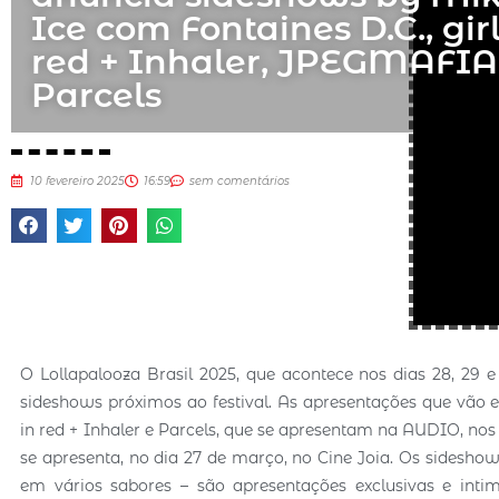
Ice com Fontaines D.C., girl
red + Inhaler, JPEGMAFIA
Parcels
10 fevereiro 2025
16:59
sem comentários
O Lollapalooza Brasil 2025, que acontece nos dias 28, 29
sideshows próximos ao festival. As apresentações que vão e
in red + Inhaler e Parcels, que se apresentam na AUDIO, no
se apresenta, no dia 27 de março, no Cine Joia. Os sidesho
em vários sabores – são apresentações exclusivas e intim