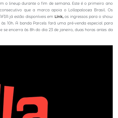
m o lineup durante o fim de semana. Este é o primeiro ano
 consecutivo que a marca apoia o Lollapalooza Brasil. Os
MAFIA já estão disponíveis em
Link
,
os ingressos para o show
, às 10h. A banda Parcels fará uma pré-venda especial para
e se encerra às 8h do dia 23 de janeiro, duas horas antes da