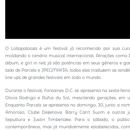
O Lollapalooza é um festival já reconhecido por sua cura
moldando o cenário musical internacional. Atrações como I
álbum, e girl in red, já são potências em seus gêneros e 
lado de Parcels e JPEGMAFIA, todos eles traduzem as tend
line ups de grandes festivais em todo o mundo.
Durante o festival, Fontaines D.C. se apresenta na sexta-feir
Olivia Rodrigo e Rüfüs du Sol, mesclando gerações, em 
Enquanto Parcels se apresenta no domingo, 30, junto a no
Amoroso, Clube Dezenove, Barry Can’t Swim e outros já
Sepultura e Justin Timberlake. Para o sábado, o públi
contemporâneos, mas já mundialmente estabelecidos, co