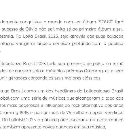
5
pidamente conquistou o mundo com seu álbum “SOUR”, fará
O sucesso de Olivia não se limita só ao primeiro álbum e seu
trela. No Lolla Brasil 2025, seja através das suas baladas
sentação vai gerar aquela conexão profunda com o público
.
ollapalooza Brasil 2025 toda sua presença de palco na turnê
as de carreira solo e múltiplos prêmios Grammy, este será
nir gerações cantando os seus maiores clássicos.
rna ao Brasil como um dos headliners do Lollapalooza Brasil
global com uma série de músicas que alcançaram o topo das
zes mais poderosas e inﬂuentes do rock alternativo dos anos
do Grammy 1996 e possui mais de 75 milhões cópias vendidas
. No LollaBR 2025, o público pode esperar uma performance
as também apresenta novas nuances em sua música.