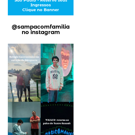
Ingressos
Clique no Banner
@sampacomfamilia
no instagram