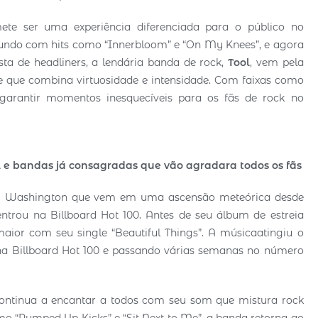
mete ser uma experiência diferenciada para o público no
mundo com hits como “Innerbloom” e “On My Knees”, e agora
ista de headliners, a lendária banda de rock,
Tool
, vem pela
 que combina virtuosidade e intensidade. Com faixas como
 garantir momentos inesquecíveis para os fãs de rock no
 e bandas já consagradas que vão agradara todos os fãs
em Washington que vem em uma ascensão meteórica desde
entrou na Billboard Hot 100. Antes de seu álbum de estreia
aior com seu single “Beautiful Things”. A músicaatingiu o
 Billboard Hot 100 e passando várias semanas no número
 continua a encantar a todos com seu som que mistura rock