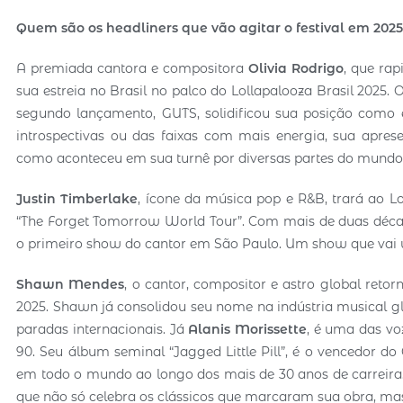
Quem são os headliners que vão agitar o festival em 202
A premiada cantora e compositora
Olivia Rodrigo
, que ra
sua estreia no Brasil no palco do Lollapalooza Brasil 2025. 
segundo lançamento, GUTS, solidificou sua posição como es
introspectivas ou das faixas com mais energia, sua apre
como aconteceu em sua turnê por diversas partes do mundo
Justin Timberlake
, ícone da música pop e R&B, trará ao L
“The Forget Tomorrow World Tour”. Com mais de duas décad
o primeiro show do cantor em São Paulo. Um show que vai u
Shawn Mendes
, o cantor, compositor e astro global reto
2025. Shawn já consolidou seu nome na indústria musical 
paradas internacionais. Já
Alanis Morissette
, é uma das vo
90. Seu álbum seminal “Jagged Little Pill”, é o vencedor 
em todo o mundo ao longo dos mais de 30 anos de carreira
que não só celebra os clássicos que marcaram sua obra, m