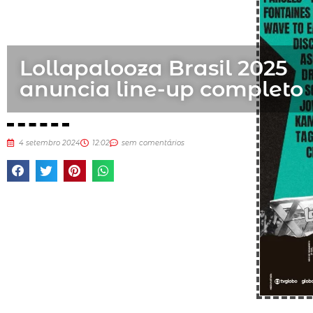
Lollapalooza Brasil 2025
anuncia line-up completo
4 setembro 2024
12:02
sem comentários