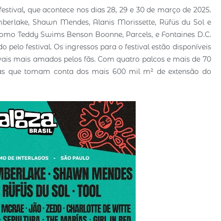
estival, que acontece nos dias 28, 29 e 30 de março de 2025.
mberlake, Shawn Mendes, Alanis Morissette, Rüfüs du Sol e
, como Teddy Swims Benson Boonne, Parcels, e Fontaines D.C.
 pelo festival. Os ingressos para o festival estão disponíveis
tivais mais amados pelos fãs. Com quatro palcos e mais de 70
eas que tomam conta dos mais 600 mil m² de extensão do