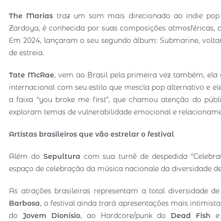
The Marías
traz um som mais direcionado ao indie pop 
Zardoya, é conhecida por suas composições atmosféricas
Em 2024, lançaram o seu segundo álbum: Submarine, voltand
de estreia.
Tate McRae
, vem ao Brasil pela primeira vez também, el
internacional com seu estilo que mescla pop alternativo 
a faixa “you broke me first”, que chamou atenção do públi
exploram temas de vulnerabilidade emocional e relacionam
Artistas brasileiros que vão estrelar o festival
Além do
Sepultura
com sua turnê de despedida “Celebrat
espaço de celebração da música nacionale da diversidade de 
As atrações brasileiras representam a total diversidade
Barbosa
, o festival ainda trará apresentações mais intimist
do
Jovem Dionísio
, ao Hardcore/punk do
Dead Fish