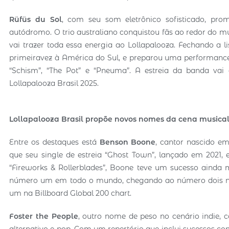
Rüfüs du Sol
, com seu som eletrônico sofisticado, pro
autódromo. O trio australiano conquistou fãs ao redor do 
vai trazer toda essa energia ao Lollapalooza. Fechando a l
primeiravez à América do Sul, e preparou uma performance
“Schism”, “The Pot” e “Pneuma”. A estreia da banda vai
Lollapalooza Brasil 2025.
Lollapalooza Brasil propõe novos nomes da cena musical
Entre os destaques está
Benson Boone
, cantor nascido 
que seu single de estreia “Ghost Town”, lançado em 2021, 
“Fireworks & Rollerblades”, Boone teve um sucesso ainda m
número um em todo o mundo, chegando ao número dois na
um na Billboard Global 200 chart.
Foster the People
, outro nome de peso no cenário indie,