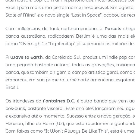
alternativo e pop. Com um repertório que inclui sucessos co
Brasil para mais uma performance inesquecível. Em agosto,
State of Mind” e o novo single “Lost in Space”, acabou de re
Com inﬂuências do funk norte-americano, o
Parcels
chega
banda australiana, radicadaem Berlim é uma das mais e
como “Overnight” e “Lightenitup” já superando os milhõesde
A
Wave to Earth
, da Coréia do Sul, produz um indie pop c
uma pegada bastante autoral, todas as gravações, mixagen
banda, que também dirigem o campo artistico geral, como a
embarcou em sua primeira turnê norte-americana, esgotando
Brasil.
Os irlandeses do
Fontaines D.C.
é outra banda que vem ao 
pós-punk, bastante visceral. Este ano eles lançaram seu 
e expansiva até o momento. Sucesso entre a nova geração, t
Hewson, filho de Bono (U2), que está rapidamente ganhando
Com faixas como “It Won’t Always Be Like This”, esta é uma 