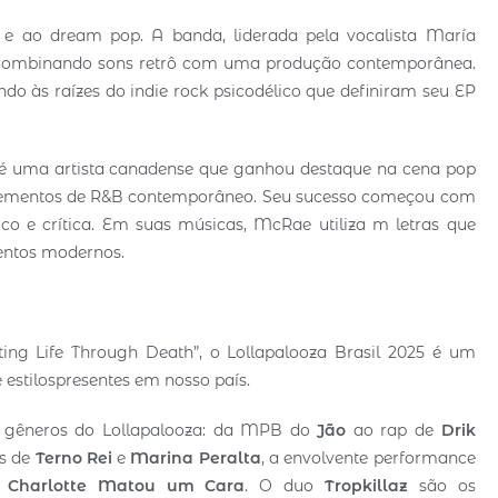
e ao dream pop. A banda, liderada pela vocalista María
, combinando sons retrô com uma produção contemporânea.
o às raízes do indie rock psicodélico que definiram seu EP
a é uma artista canadense que ganhou destaque na cena pop
e elementos de R&B contemporâneo. Seu sucesso começou com
co e crítica. Em suas músicas, McRae utiliza m letras que
entos modernos.
ing Life Through Death”, o Lollapalooza Brasil 2025 é um
estilospresentes em nosso país.
 de gêneros do Lollapalooza: da MPB do
Jão
ao rap de
Drik
as de
Terno Rei
e
Marina Peralta
, a envolvente performance
e
Charlotte Matou um Cara
. O duo
Tropkillaz
são os