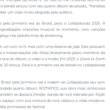
mo “Pumped Up Kicks” e “Sit Next to Me”, a banda retorna ao
 a banda lançou com seu quarto álbum de estúdio, “Paradise
ceber um clipe muito elogiado pelo público.
 pela primeira vez ao Brasil, para o Lollapalooza 2025. A
logiadaspela imprensa musical no momento, com canções
 plays nas plataformas de streaming.
om um som lo-fi, mas com uma bateria de jazz. Eles possuem
s e masterizações são feitas diretamente pelos membros da
 arte do álbum, o vídeo e a moda. Em 2023, o Wave to Earth
 20 shows. Essa é a primeira vez da banda no Lollapalooza
Brasil pela primeira vez e trazem ao Lollapalooza seu som
aguardado quarto álbum, ROMANCE, sua obra mais ambiciosa
ambém se destaca Inhaler, banda de rock liderada por Elijah
 espaço com sua mistura de rock clássico e indie moderno.
das promessas do festival.