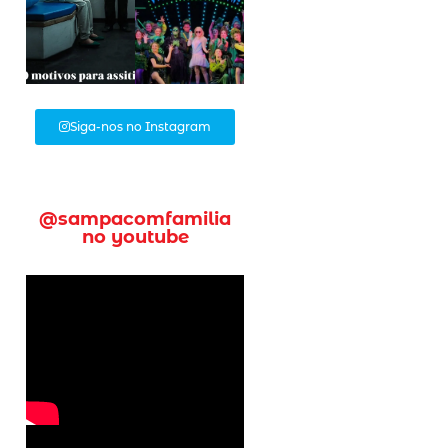
Siga-nos no Instagram
@sampacomfamilia
no youtube