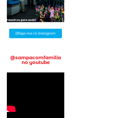
Siga-nos no Instagram
@sampacomfamilia
no youtube