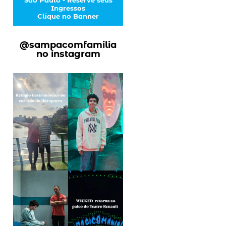
Ingressos
Clique no Banner
@sampacomfamilia
no instagram