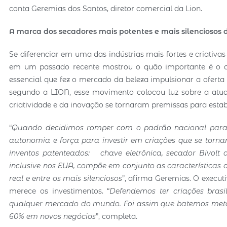
conta Geremias dos Santos, diretor comercial da Lion.
A marca dos secadores mais potentes e mais silenciosos d
Se diferenciar em uma das indústrias mais fortes e criativas
em um passado recente mostrou o quão importante é o al
essencial que fez o mercado da beleza impulsionar a oferta
segundo a LION, esse movimento colocou luz sobre a at
criatividade e da inovação se tornaram premissas para estab
“
Quando decidimos romper com o padrão nacional para 
autonomia e força para investir em criações que se tor
inventos patenteados: chave eletrônica, secador Bivolt 
inclusive nos EUA, compõe em conjunto as características 
real e entre os mais silenciosos
”, afirma Geremias. O execut
merece os investimentos. “
Defendemos ter criações bras
qualquer mercado do mundo
. Foi assim que batemos me
60% em novos negócios
”, completa.