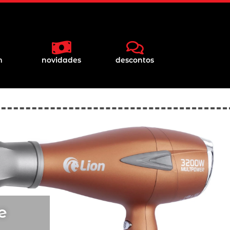
m
novidades
descontos
e