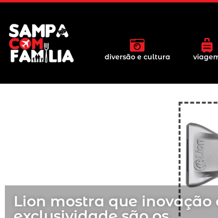
diversão e cultura
viage
Lion mostra que inovação 
exclusividade são os